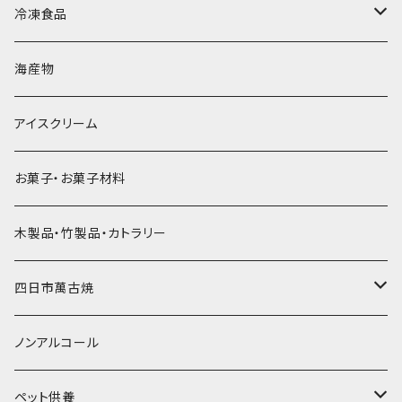
直径65mm
無果汁1Lパック
砕氷
かき氷カップ
ドライアイス4ｋｇ
オンザロック・グラス
冷凍食品
直径60mm
無果汁900mLパック
発泡スチロール無地-使い捨て
氷河の氷
かき氷スプーン・スプーンストロー
ドライアイス5ｋｇ
ビール・グラス
肉まん・あんまん
海産物
直径55mm
無果汁使い切りパック
発泡スチロールプリント柄
プラスチック・スプーン
氷アイテム
コンデンスミルク・練乳・あんこ
ドライアイス8ｋｇ
タンブラー
パスタ・スパゲッティ
アイスクリーム
ラグビーボール（卵型）
果汁入り天然色素1Lパック
紙製プリント柄
プラスチック・スプーンストロー
かき氷セット
ドライアイス10ｋｇ
かき氷器
惣菜
お菓子・お菓子材料
果汁入り600ｍL瓶
プラスチック・カップ
その他かき氷用品
ドライアイス15ｋｇ
木製品・竹製品・カトラリー
無添加瓶シロップ
ガラス製カップ
ドライアイス20ｋｇ
四日市萬古焼
ドライアイス25ｋｇ
土鍋・土釜
ノンアルコール
一般土鍋
皿・椀・丼・小物
ペット供養