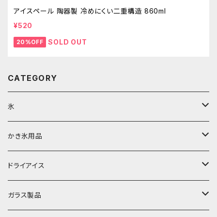
アイスペール 陶器製 冷めにくい二重構造 860ml
¥520
SOLD OUT
20%OFF
CATEGORY
氷
富士天然水の氷
かき氷用品
丸氷
かき氷シロップ
ドライアイス
直径70mm
無果汁1.8Lパック
角氷
かき氷機・かき氷器
ドライアイス3ｋｇ
ガラス製品