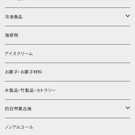
直径65mm
無果汁1Lパック
砕氷
かき氷カップ
ドライアイス4ｋｇ
オンザロック・グラス
冷凍食品
直径60mm
無果汁900mLパック
発泡スチロール無地-使い捨て
氷河の氷
かき氷スプーン・スプーンストロー
ドライアイス5ｋｇ
ビール・グラス
肉まん・あんまん
海産物
直径55mm
無果汁使い切りパック
発泡スチロールプリント柄
プラスチック・スプーン
氷アイテム
コンデンスミルク・練乳・あんこ
ドライアイス8ｋｇ
タンブラー
パスタ・スパゲッティ
アイスクリーム
ラグビーボール（卵型）
果汁入り天然色素1Lパック
紙製プリント柄
プラスチック・スプーンストロー
かき氷セット
ドライアイス10ｋｇ
かき氷器
惣菜
お菓子・お菓子材料
果汁入り600ｍL瓶
プラスチック・カップ
その他かき氷用品
ドライアイス15ｋｇ
木製品・竹製品・カトラリー
無添加瓶シロップ
ガラス製カップ
ドライアイス20ｋｇ
四日市萬古焼
ドライアイス25ｋｇ
土鍋・土釜
ノンアルコール