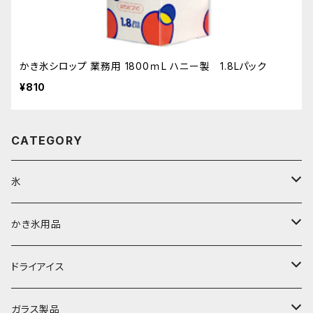
かき氷シロップ 業務用 1800ｍL ハニー製 1.8Lパック
¥810
CATEGORY
氷
富士天然水の氷
かき氷用品
丸氷
かき氷シロップ
ドライアイス
直径70mm
無果汁1.8Lパック
角氷
かき氷機・かき氷器
ドライアイス3ｋｇ
ガラス製品