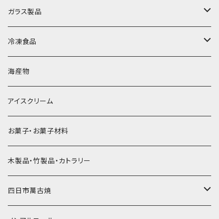
直径70mm
無果汁1.8Lパック
角氷
かき氷機・かき氷器
ドライアイス3ｋｇ
ガラス製品
直径65mm
無果汁1Lパック
砕氷
かき氷カップ
ドライアイス4ｋｇ
オンザロック・グラス
冷凍食品
直径60mm
無果汁900mLパック
発泡スチロール無地-使い捨て
氷河の氷
かき氷スプーン・スプーンストロー
ドライアイス5ｋｇ
ビール・グラス
肉まん・あんまん
海産物
直径55mm
無果汁使い切りパック
発泡スチロールプリント柄
プラスチック・スプーン
氷アイテム
コンデンスミルク・練乳・あんこ
ドライアイス8ｋｇ
タンブラー
パスタ・スパゲッティ
アイスクリーム
ラグビーボール（卵型）
果汁入り天然色素1Lパック
紙製プリント柄
プラスチック・スプーンストロー
かき氷セット
ドライアイス10ｋｇ
かき氷器
惣菜
お菓子・お菓子材料
果汁入り600ｍL瓶
プラスチック・カップ
その他かき氷用品
ドライアイス15ｋｇ
木製品・竹製品・カトラリー
無添加瓶シロップ
ガラス製カップ
ドライアイス20ｋｇ
四日市萬古焼