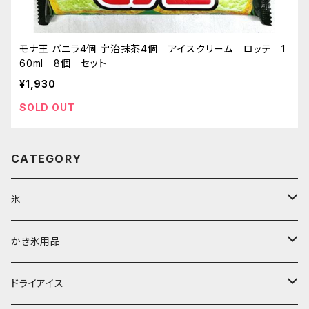
モナ王 バニラ4個 宇治抹茶4個 アイスクリーム ロッテ 1
60ml 8個 セット
¥1,930
SOLD OUT
CATEGORY
氷
富士天然水の氷
かき氷用品
丸氷
かき氷シロップ
ドライアイス