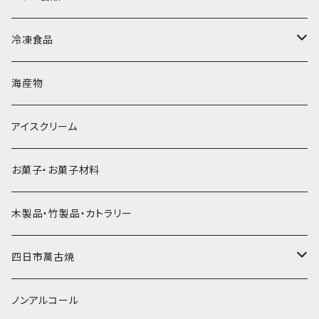
直径65mm
無果汁1Lパック
砕氷
かき氷カップ
ドライアイス4ｋｇ
オンザロック・グラス
冷凍食品
直径60mm
無果汁900mLパック
発泡スチロール無地-使い捨て
氷河の氷
かき氷スプーン・スプーンストロー
ドライアイス5ｋｇ
ビール・グラス
肉まん・あんまん
海産物
直径55mm
無果汁使い切りパック
発泡スチロールプリント柄
プラスチック・スプーン
氷アイテム
コンデンスミルク・練乳・あんこ
ドライアイス8ｋｇ
タンブラー
パスタ・スパゲッティ
アイスクリーム
ラグビーボール（卵型）
果汁入り天然色素1Lパック
紙製プリント柄
プラスチック・スプーンストロー
かき氷セット
ドライアイス10ｋｇ
かき氷器
惣菜
お菓子・お菓子材料
果汁入り600ｍL瓶
プラスチック・カップ
その他かき氷用品
ドライアイス15ｋｇ
木製品・竹製品・カトラリー
無添加瓶シロップ
ガラス製カップ
ドライアイス20ｋｇ
四日市萬古焼
ドライアイス25ｋｇ
土鍋・土釜
ノンアルコール