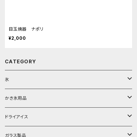
目玉焼器 ナポリ
¥2,000
CATEGORY
氷
富士天然水の氷
かき氷用品
丸氷
かき氷シロップ
ドライアイス
直径70mm
無果汁1.8Lパック
角氷
かき氷機・かき氷器
ドライアイス3ｋｇ
ガラス製品