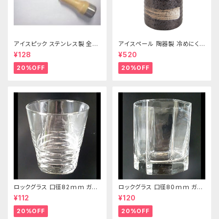
アイスピック ステンレス製 全長
アイスペール 陶器製 冷めにくい
215ｍｍ
二重構造 860ml
¥128
¥520
20%OFF
20%OFF
ロックグラス 口径82ｍｍ ガラ
ロックグラス 口径80ｍｍ ガラ
ス製 250cc
ス製 220cc
¥112
¥120
20%OFF
20%OFF