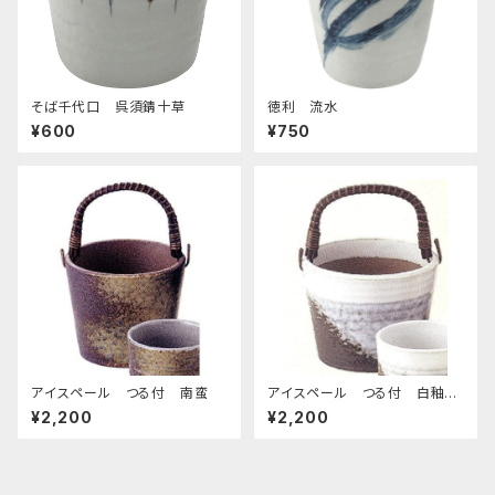
そば千代口 呉須錆十草
徳利 流水
¥600
¥750
アイスペール つる付 南蛮
アイスペール つる付 白釉流
し
¥2,200
¥2,200