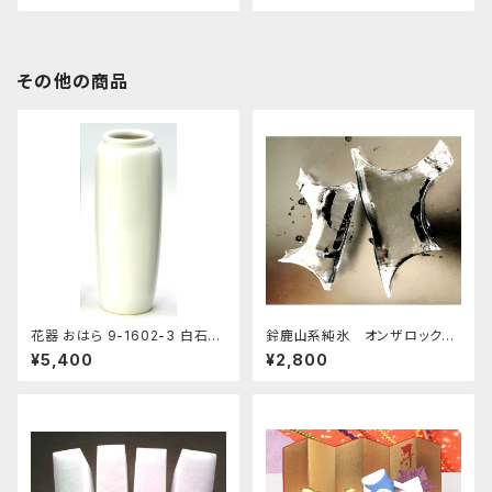
その他の商品
花器 おはら 9-1602-3 白石投
鈴鹿山系純氷 オンザロック
入 白 花瓶 フラワーベース
原料 1.5kg 9袋
¥5,400
¥2,800