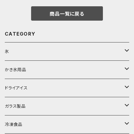
商品一覧に戻る
CATEGORY
氷
富士天然水の氷
かき氷用品
丸氷
かき氷シロップ
ドライアイス
直径70mm
無果汁1.8Lパック
角氷
かき氷機・かき氷器
ドライアイス3ｋｇ
ガラス製品
直径65mm
無果汁1Lパック
砕氷
かき氷カップ
ドライアイス4ｋｇ
オンザロック・グラス
冷凍食品