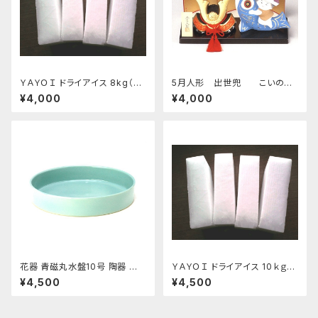
ＹＡＹＯＩ ドライアイス 8kg（出
5月人形 出世兜 こいのぼ
荷時9kg弱）
り付 四日市萬古焼
¥4,000
¥4,000
花器 青磁丸水盤10号 陶器 水
ＹＡＹＯＩ ドライアイス 10ｋｇ
盤 花瓶 フラワーベース
おすすめ
¥4,500
¥4,500