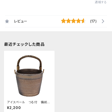
通報する
レビュー
(17)
最近チェックした商品
アイスペール つる付 備前金
彩
¥2,200