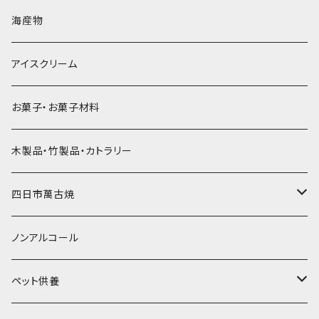
直径60mm
無果汁900mLパック
発泡スチロール無地-使い捨て
氷河の氷
かき氷スプーン・スプーンストロー
ドライアイス5ｋｇ
ビール・グラス
肉まん・あんまん
海産物
直径55mm
無果汁使い切りパック
発泡スチロールプリント柄
プラスチック・スプーン
氷アイテム
コンデンスミルク・練乳・あんこ
ドライアイス8ｋｇ
タンブラー
パスタ・スパゲッティ
アイスクリーム
ラグビーボール（卵型）
果汁入り天然色素1Lパック
紙製プリント柄
プラスチック・スプーンストロー
かき氷セット
ドライアイス10ｋｇ
かき氷器
惣菜
お菓子・お菓子材料
果汁入り600ｍL瓶
プラスチック・カップ
その他かき氷用品
ドライアイス15ｋｇ
木製品・竹製品・カトラリー
無添加瓶シロップ
ガラス製カップ
ドライアイス20ｋｇ
四日市萬古焼
ドライアイス25ｋｇ
土鍋・土釜
ノンアルコール
一般土鍋
皿・椀・丼・小物
ペット供養
深鍋