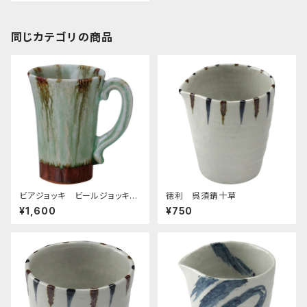
同じカテゴリの商品
ビアジョッキ ビールジョッキ
徳利 呉須錆十草
錆十草
¥1,600
¥750