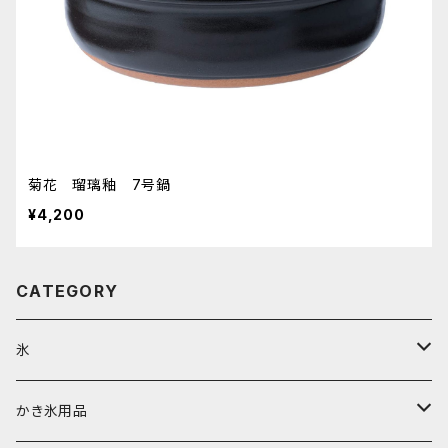
菊花 瑠璃釉 7号鍋
¥4,200
CATEGORY
氷
富士天然水の氷
かき氷用品