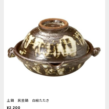
土鍋 民芸鍋 白絵たたき
¥2,200