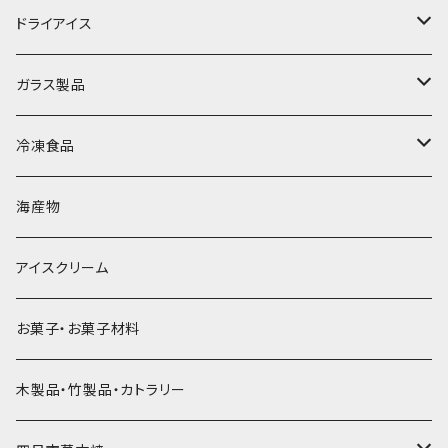
丸氷
かき氷シロップ
ドライアイス
直径70mm
無果汁1.8Lパック
角氷
かき氷機・かき氷器
ドライアイス3ｋｇ
ガラス製品
直径65mm
無果汁1Lパック
砕氷
かき氷カップ
ドライアイス4ｋｇ
オンザロック・グラス
冷凍食品
直径60mm
無果汁900mLパック
発泡スチロール無地-使い捨て
氷河の氷
かき氷スプーン・スプーンストロー
ドライアイス5ｋｇ
ビール・グラス
肉まん・あんまん
海産物
直径55mm
無果汁使い切りパック
発泡スチロールプリント柄
プラスチック・スプーン
氷アイテム
コンデンスミルク・練乳・あんこ
ドライアイス8ｋｇ
タンブラー
パスタ・スパゲッティ
アイスクリーム
ラグビーボール（卵型）
果汁入り天然色素1Lパック
紙製プリント柄
プラスチック・スプーンストロー
かき氷セット
ドライアイス10ｋｇ
かき氷器
惣菜
お菓子・お菓子材料
果汁入り600ｍL瓶
プラスチック・カップ
その他かき氷用品
ドライアイス15ｋｇ
木製品・竹製品・カトラリー
無添加瓶シロップ
ガラス製カップ