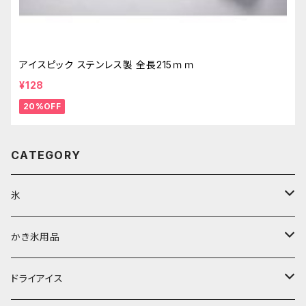
アイスピック ステンレス製 全長215ｍｍ
¥128
20%OFF
CATEGORY
氷
富士天然水の氷
かき氷用品
丸氷
かき氷シロップ
ドライアイス