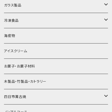
直径70mm
無果汁1.8Lパック
角氷
かき氷機・かき氷器
ドライアイス3ｋｇ
ガラス製品
直径65mm
無果汁1Lパック
砕氷
かき氷カップ
ドライアイス4ｋｇ
オンザロック・グラス
冷凍食品
直径60mm
無果汁900mLパック
発泡スチロール無地-使い捨て
氷河の氷
かき氷スプーン・スプーンストロー
ドライアイス5ｋｇ
ビール・グラス
肉まん・あんまん
海産物
直径55mm
無果汁使い切りパック
発泡スチロールプリント柄
プラスチック・スプーン
氷アイテム
コンデンスミルク・練乳・あんこ
ドライアイス8ｋｇ
タンブラー
パスタ・スパゲッティ
アイスクリーム
ラグビーボール（卵型）
果汁入り天然色素1Lパック
紙製プリント柄
プラスチック・スプーンストロー
かき氷セット
ドライアイス10ｋｇ
かき氷器
惣菜
お菓子・お菓子材料
果汁入り600ｍL瓶
プラスチック・カップ
その他かき氷用品
ドライアイス15ｋｇ
木製品・竹製品・カトラリー
無添加瓶シロップ
ガラス製カップ
ドライアイス20ｋｇ
四日市萬古焼
ドライアイス25ｋｇ
土鍋・土釜
ノンアルコール