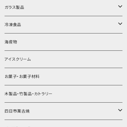
直径70mm
無果汁1.8Lパック
角氷
かき氷機・かき氷器
ドライアイス3ｋｇ
ガラス製品
直径65mm
無果汁1Lパック
砕氷
かき氷カップ
ドライアイス4ｋｇ
オンザロック・グラス
冷凍食品
直径60mm
無果汁900mLパック
発泡スチロール無地-使い捨て
氷河の氷
かき氷スプーン・スプーンストロー
ドライアイス5ｋｇ
ビール・グラス
肉まん・あんまん
海産物
直径55mm
無果汁使い切りパック
発泡スチロールプリント柄
プラスチック・スプーン
氷アイテム
コンデンスミルク・練乳・あんこ
ドライアイス8ｋｇ
タンブラー
パスタ・スパゲッティ
アイスクリーム
ラグビーボール（卵型）
果汁入り天然色素1Lパック
紙製プリント柄
プラスチック・スプーンストロー
かき氷セット
ドライアイス10ｋｇ
かき氷器
惣菜
お菓子・お菓子材料
果汁入り600ｍL瓶
プラスチック・カップ
その他かき氷用品
ドライアイス15ｋｇ
木製品・竹製品・カトラリー
無添加瓶シロップ
ガラス製カップ
ドライアイス20ｋｇ
四日市萬古焼