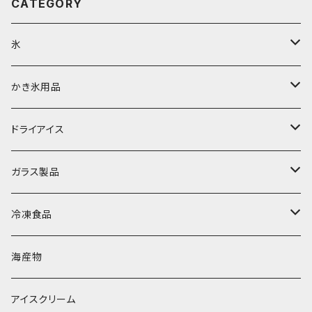
CATEGORY
氷
富士天然水の氷
かき氷用品
丸氷
かき氷シロップ
ドライアイス
直径70mm
無果汁1.8Lパック
角氷
かき氷機・かき氷器
ドライアイス3ｋｇ
ガラス製品
直径65mm
無果汁1Lパック
砕氷
かき氷カップ
ドライアイス4ｋｇ
オンザロック・グラス
冷凍食品
直径60mm
無果汁900mLパック
発泡スチロール無地-使い捨て
氷河の氷
かき氷スプーン・スプーンストロー
ドライアイス5ｋｇ
ビール・グラス
肉まん・あんまん
海産物
直径55mm
無果汁使い切りパック
発泡スチロールプリント柄
プラスチック・スプーン
氷アイテム
コンデンスミルク・練乳・あんこ
ドライアイス8ｋｇ
タンブラー
パスタ・スパゲッティ
アイスクリーム