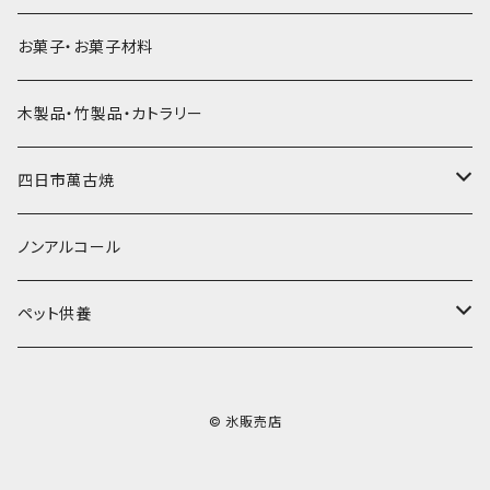
ラグビーボール（卵型）
果汁入り天然色素1Lパック
紙製プリント柄
プラスチック・スプーンストロー
かき氷セット
ドライアイス10ｋｇ
かき氷器
惣菜
お菓子・お菓子材料
果汁入り600ｍL瓶
プラスチック・カップ
その他かき氷用品
ドライアイス15ｋｇ
木製品・竹製品・カトラリー
無添加瓶シロップ
ガラス製カップ
ドライアイス20ｋｇ
四日市萬古焼
ドライアイス25ｋｇ
土鍋・土釜
ノンアルコール
一般土鍋
皿・椀・丼・小物
ペット供養
深鍋
皿
オーブン・レンジ食器
ペットお棺ひつぎ
© 氷販売店
浅鍋
椀
オーブン対応
陶板・コンロ
お見送り・お別れ用品