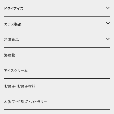
丸氷
かき氷シロップ
ドライアイス
直径70mm
無果汁1.8Lパック
角氷
かき氷機・かき氷器
ドライアイス3ｋｇ
ガラス製品
直径65mm
無果汁1Lパック
砕氷
かき氷カップ
ドライアイス4ｋｇ
オンザロック・グラス
冷凍食品
直径60mm
無果汁900mLパック
発泡スチロール無地-使い捨て
氷河の氷
かき氷スプーン・スプーンストロー
ドライアイス5ｋｇ
ビール・グラス
肉まん・あんまん
海産物
直径55mm
無果汁使い切りパック
発泡スチロールプリント柄
プラスチック・スプーン
氷アイテム
コンデンスミルク・練乳・あんこ
ドライアイス8ｋｇ
タンブラー
パスタ・スパゲッティ
アイスクリーム
ラグビーボール（卵型）
果汁入り天然色素1Lパック
紙製プリント柄
プラスチック・スプーンストロー
かき氷セット
ドライアイス10ｋｇ
かき氷器
惣菜
お菓子・お菓子材料
果汁入り600ｍL瓶
プラスチック・カップ
その他かき氷用品
ドライアイス15ｋｇ
木製品・竹製品・カトラリー
無添加瓶シロップ
ガラス製カップ