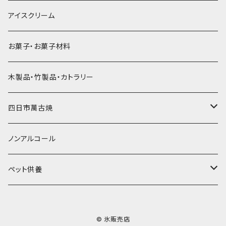
直径55mm
無果汁使い切りパック
発泡スチロールプリント柄
プラスチック・スプーン
氷アイテム
コンデンスミルク・練乳・あんこ
ドライアイス8ｋｇ
タンブラー
パスタ・スパゲッティ
アイスクリーム
ラグビーボール（卵型）
果汁入り天然色素1Lパック
紙製プリント柄
プラスチック・スプーンストロー
かき氷セット
ドライアイス10ｋｇ
かき氷器
惣菜
お菓子・お菓子材料
果汁入り600ｍL瓶
プラスチック・カップ
その他かき氷用品
ドライアイス15ｋｇ
木製品・竹製品・カトラリー
無添加瓶シロップ
ガラス製カップ
ドライアイス20ｋｇ
四日市萬古焼
ドライアイス25ｋｇ
土鍋・土釜
ノンアルコール
一般土鍋
皿・椀・丼・小物
ペット供養
深鍋
皿
オーブン・レンジ食器
ペットお棺ひつぎ
© 氷販売店
浅鍋