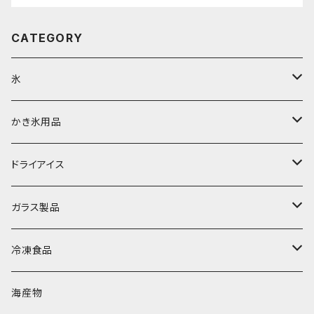
CATEGORY
氷
富士天然水の氷
かき氷用品
丸氷
かき氷シロップ
ドライアイス
直径70mm
無果汁1.8Lパック
角氷
かき氷機・かき氷器
ドライアイス3ｋｇ
ガラス製品
直径65mm
無果汁1Lパック
砕氷
かき氷カップ
ドライアイス4ｋｇ
オンザロック・グラス
冷凍食品
直径60mm
無果汁900mLパック
発泡スチロール無地-使い捨て
氷河の氷
かき氷スプーン・スプーンストロー
ドライアイス5ｋｇ
ビール・グラス
肉まん・あんまん
海産物