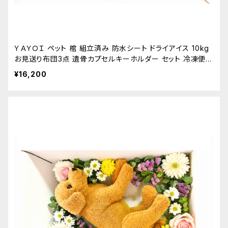
ＹＡＹＯＩ ペット 棺 組立済み 防水シート ドライアイス 10kg
お見送り布団3点 遺骨カプセルキーホルダー セット 冷凍便 S
～M 小型犬 猫 うさぎ用
¥16,200