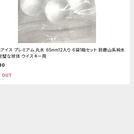
アイス プレミアム 丸氷 65mm12入り 6袋1箱セット 鈴鹿山系純氷
完璧な球体 ウイスキー用
80
 OUT