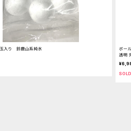
12玉入り 鈴鹿山系純氷
ボール
透明 
¥6,9
SOLD