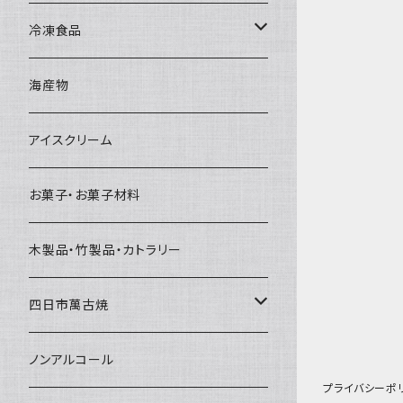
直径65mm
無果汁1Lパック
砕氷
かき氷カップ
ドライアイス4ｋｇ
オンザロック・グラス
冷凍食品
直径60mm
無果汁900mLパック
発泡スチロール無地-使い捨て
氷河の氷
かき氷スプーン・スプーンストロー
ドライアイス5ｋｇ
ビール・グラス
肉まん・あんまん
海産物
直径55mm
無果汁使い切りパック
発泡スチロールプリント柄
プラスチック・スプーン
氷アイテム
コンデンスミルク・練乳・あんこ
ドライアイス8ｋｇ
タンブラー
パスタ・スパゲッティ
アイスクリーム
ラグビーボール（卵型）
果汁入り天然色素1Lパック
紙製プリント柄
プラスチック・スプーンストロー
かき氷セット
ドライアイス10ｋｇ
かき氷器
惣菜
お菓子・お菓子材料
果汁入り600ｍL瓶
プラスチック・カップ
その他かき氷用品
ドライアイス15ｋｇ
木製品・竹製品・カトラリー
無添加瓶シロップ
ガラス製カップ
ドライアイス20ｋｇ
四日市萬古焼
ドライアイス25ｋｇ
土鍋・土釜
ノンアルコール
プライバシーポ