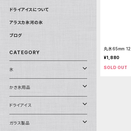
ドライアイスについて
アラスカ氷河の氷
ブログ
丸氷65mm 
CATEGORY
¥1,880
SOLD OUT
氷
富士天然水の氷
かき氷用品
丸氷
かき氷シロップ
ドライアイス
直径70mm
無果汁1.8Lパック
角氷
かき氷機・かき氷器
ドライアイス3ｋｇ
ガラス製品