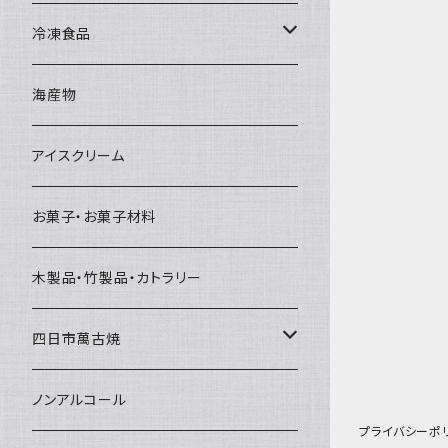
直径65mm
無果汁1Lパック
砕氷
かき氷カップ
ドライアイス4ｋｇ
オンザロック・グラス
冷凍食品
直径60mm
無果汁900mLパック
発泡スチロール無地-使い捨て
氷河の氷
かき氷スプーン・スプーンストロー
ドライアイス5ｋｇ
ビール・グラス
肉まん・あんまん
海産物
直径55mm
無果汁使い切りパック
発泡スチロールプリント柄
プラスチック・スプーン
氷アイテム
コンデンスミルク・練乳・あんこ
ドライアイス8ｋｇ
タンブラー
パスタ・スパゲッティ
アイスクリーム
ラグビーボール（卵型）
果汁入り天然色素1Lパック
紙製プリント柄
プラスチック・スプーンストロー
かき氷セット
ドライアイス10ｋｇ
かき氷器
惣菜
お菓子・お菓子材料
果汁入り600ｍL瓶
プラスチック・カップ
その他かき氷用品
ドライアイス15ｋｇ
木製品・竹製品・カトラリー
無添加瓶シロップ
ガラス製カップ
ドライアイス20ｋｇ
四日市萬古焼
ドライアイス25ｋｇ
土鍋・土釜
ノンアルコール
プライバシーポ