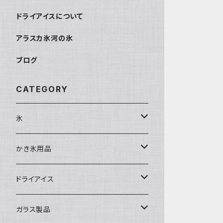
ドライアイスについて
アラスカ氷河の氷
ブログ
CATEGORY
氷
富士天然水の氷
かき氷用品
丸氷
かき氷シロップ
ドライアイス
直径70mm
無果汁1.8Lパック
角氷
かき氷機・かき氷器
ドライアイス3ｋｇ
ガラス製品