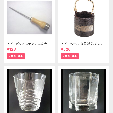
アイスピック ステンレス製 全長
アイスペール 陶器製 冷めにくい
215ｍｍ
二重構造 860ml
¥128
¥520
20%OFF
20%OFF