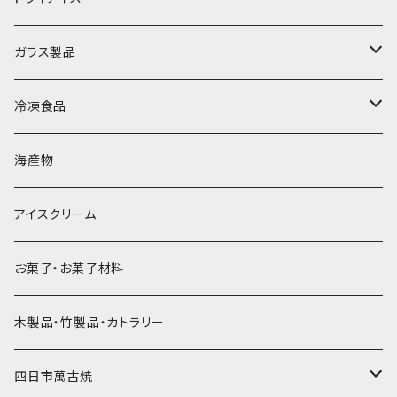
直径70mm
無果汁1.8Lパック
角氷
かき氷機・かき氷器
ドライアイス3ｋｇ
ガラス製品
直径65mm
無果汁1Lパック
砕氷
かき氷カップ
ドライアイス4ｋｇ
オンザロック・グラス
冷凍食品
直径60mm
無果汁900mLパック
発泡スチロール無地-使い捨て
氷河の氷
かき氷スプーン・スプーンストロー
ドライアイス5ｋｇ
ビール・グラス
肉まん・あんまん
海産物
直径55mm
無果汁使い切りパック
発泡スチロールプリント柄
プラスチック・スプーン
氷アイテム
コンデンスミルク・練乳・あんこ
ドライアイス8ｋｇ
タンブラー
パスタ・スパゲッティ
アイスクリーム
ラグビーボール（卵型）
果汁入り天然色素1Lパック
紙製プリント柄
プラスチック・スプーンストロー
かき氷セット
ドライアイス10ｋｇ
かき氷器
惣菜
お菓子・お菓子材料
果汁入り600ｍL瓶
プラスチック・カップ
その他かき氷用品
ドライアイス15ｋｇ
木製品・竹製品・カトラリー
無添加瓶シロップ
ガラス製カップ
ドライアイス20ｋｇ
四日市萬古焼