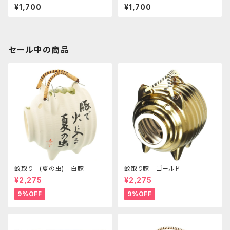
いのぼり付 四日市萬古焼
いのぼり付 四日市萬古焼
¥1,700
¥1,700
セール中の商品
蚊取り (夏の虫) 白豚
蚊取り豚 ゴールド
¥2,275
¥2,275
9%OFF
9%OFF