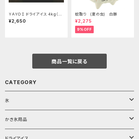
ＹＡＹＯＩ ドライアイス 4kg（出
蚊取り (夏の虫) 白豚
荷時5kg弱）
¥2,650
¥2,275
9%OFF
商品一覧に戻る
CATEGORY
氷
富士天然水の氷
かき氷用品
丸氷
かき氷シロップ
ドライアイス