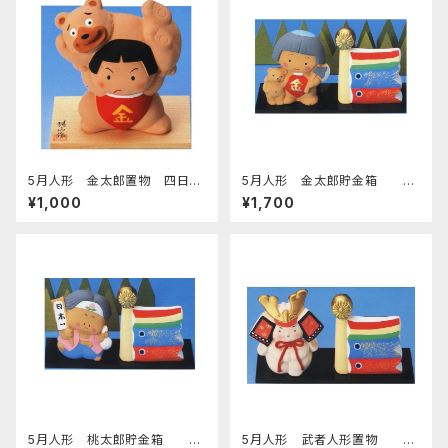
5月人形 金太郎置物 四日市
5月人形 金太郎貯金箱 こ
萬古焼
いのぼり付 四日市萬古焼
¥1,000
¥1,700
5月人形 桃太郎貯金箱 こ
5月人形 武者人形置物 こ