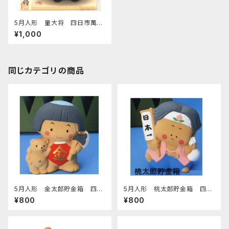
5月人形 童大将 四日市萬古
焼
¥1,000
同じカテゴリの商品
5月人形 金太郎貯金箱 四日
5月人形 桃太郎貯金箱 四日
市萬古焼
市萬古焼
¥800
¥800