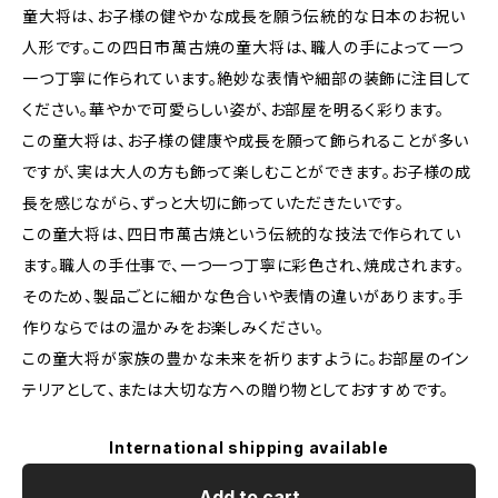
童大将は、お子様の健やかな成長を願う伝統的な日本のお祝い
人形です。この四日市萬古焼の童大将は、職人の手によって一つ
一つ丁寧に作られています。絶妙な表情や細部の装飾に注目して
ください。華やかで可愛らしい姿が、お部屋を明るく彩ります。
この童大将は、お子様の健康や成長を願って飾られることが多い
ですが、実は大人の方も飾って楽しむことができます。お子様の成
長を感じながら、ずっと大切に飾っていただきたいです。
この童大将は、四日市萬古焼という伝統的な技法で作られてい
ます。職人の手仕事で、一つ一つ丁寧に彩色され、焼成されます。
そのため、製品ごとに細かな色合いや表情の違いがあります。手
作りならではの温かみをお楽しみください。
この童大将が家族の豊かな未来を祈りますように。お部屋のイン
テリアとして、または大切な方への贈り物としておすすめです。
International shipping available
Add to cart