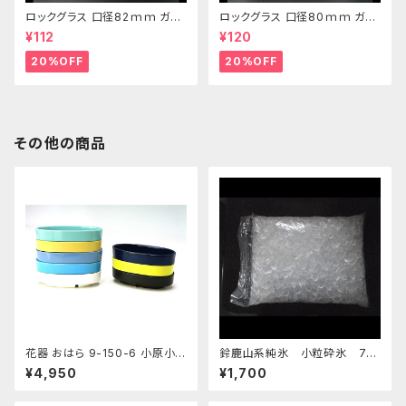
ロックグラス 口径82ｍｍ ガラ
ロックグラス 口径80ｍｍ ガラ
ス製 250cc
ス製 220cc
¥112
¥120
20%OFF
20%OFF
その他の商品
花器 おはら 9-150-6 小原小
鈴鹿山系純氷 小粒砕氷 7k
判 ナマコ 花瓶 フラワーベース
g
¥4,950
¥1,700
水盤