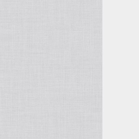
自由花・変形
五月飾り
投げ入れ・寸胴
干支・縁起物
コンポート（脚付き花器）
置物