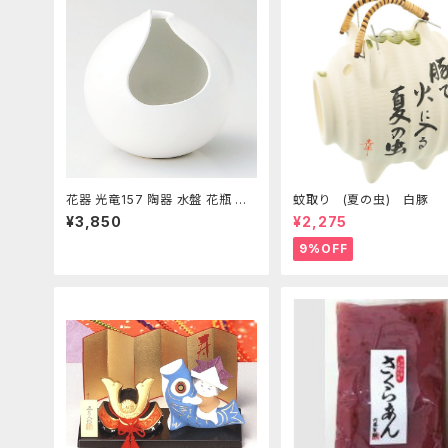
花器 光竜157 陶器 水盤 花瓶 コ
蚊取り (夏の虫) 白豚
ンポーネント フラワーベース
¥3,850
¥2,275
9%OFF