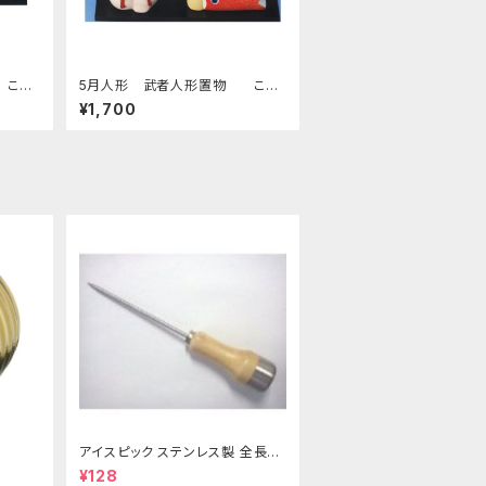
 こい
5月人形 武者人形置物 こい
のぼり付 四日市萬古焼
¥1,700
アイスピック ステンレス製 全長21
5ｍｍ
¥128