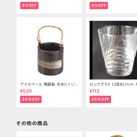
9%OFF
9%OFF
アイスペール 陶器製 冷めにくい二
ロックグラス 口径82ｍｍ 
重構造 860ml
製 250cc
¥520
¥112
20%OFF
20%OFF
その他の商品