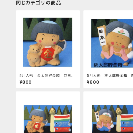
同じカテゴリの商品
5月人形 金太郎貯金箱 四日市
5月人形 桃太郎貯金箱 
萬古焼
萬古焼
¥800
¥800