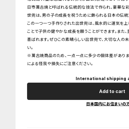
日市萬古焼と呼ばれる伝統的な技法で作られ、豪華な彩
世兜は、男の子の成長を祝うために飾られる日本の伝統
この一つ一つ手作りされた出世兜は、風水的に運気を上
ことで子供の健やかな成長を願うことができます。また、
喜ばれます。ぜひこの素晴らしい出世兜で、大切な人の
い。
※萬古焼商品のため、一点一点に多少の個体差がありま
による怪我や損失にご注意ください。
International shipping 
Add to cart
日本国内にお住まいの