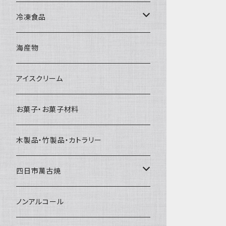
直径65mm
無果汁1Lパック
砕氷
かき氷カップ
ドライアイス4ｋｇ
オンザロック・グラス
冷凍食品
直径60mm
無果汁900mLパック
発泡スチロール無地-使い捨て
氷河の氷
かき氷スプーン・スプーンストロー
ドライアイス5ｋｇ
ビール・グラス
肉まん・あんまん
海産物
直径55mm
無果汁使い切りパック
発泡スチロールプリント柄
プラスチック・スプーン
氷アイテム
コンデンスミルク・練乳・あんこ
ドライアイス8ｋｇ
タンブラー
パスタ・スパゲッティ
アイスクリーム
ラグビーボール（卵型）
果汁入り天然色素1Lパック
紙製プリント柄
プラスチック・スプーンストロー
かき氷セット
ドライアイス10ｋｇ
かき氷器
惣菜
お菓子・お菓子材料
果汁入り600ｍL瓶
プラスチック・カップ
その他かき氷用品
ドライアイス15ｋｇ
木製品・竹製品・カトラリー
無添加瓶シロップ
ガラス製カップ
ドライアイス20ｋｇ
四日市萬古焼
ドライアイス25ｋｇ
土鍋・土釜
ノンアルコール