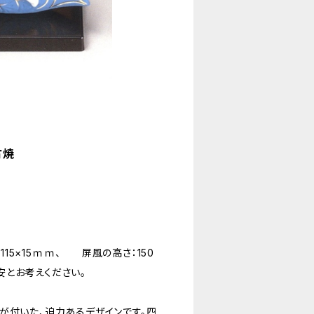
古焼
115×15ｍｍ、 屏風の高さ：150
目安とお考えください。
が付いた、迫力あるデザインです。四