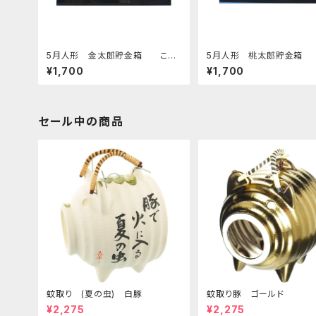
5月人形 金太郎貯金箱 こい
5月人形 桃太郎貯金箱
のぼり付 四日市萬古焼
のぼり付 四日市萬古焼
¥1,700
¥1,700
セール中の商品
蚊取り (夏の虫) 白豚
蚊取り豚 ゴールド
¥2,275
¥2,275