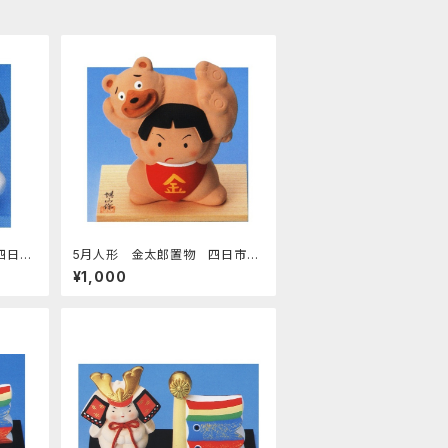
四日市
5月人形 金太郎置物 四日市萬
古焼
¥1,000