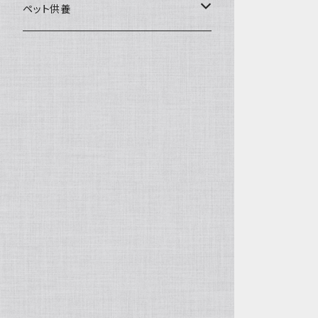
一般土鍋
皿・椀・丼・小物
ペット供養
深鍋
皿
オーブン・レンジ食器
ペットお棺ひつぎ
浅鍋
椀
オーブン対応
陶板・コンロ
お見送り・お別れ用品
タジン鍋
丼・鉢
レンジ対応
酒器
メモリアルグッツ
ご飯鍋・土釜
小物
茶器
葬祭用ドライアイス
ＩＨ鍋
花器
機能鍋
生花・立花
季節・歳時記・縁起物・置物
水盤・大皿
雛飾り