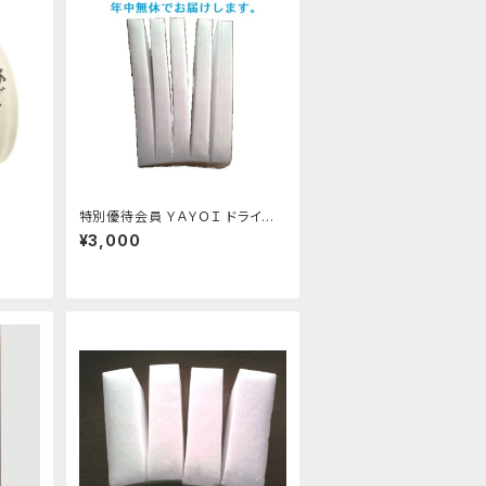
特別優待会員 ＹＡＹＯＩ ドライア
イス 5kg（出荷時6kg弱） おすす
¥3,000
め