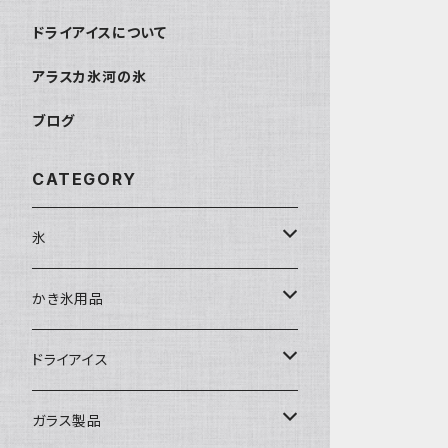
ドライアイスについて
アラスカ氷河の氷
ブログ
CATEGORY
氷
富士天然水の氷
かき氷用品
丸氷
かき氷シロップ
ドライアイス
直径70mm
無果汁1.8Lパック
角氷
かき氷機・かき氷器
ドライアイス3ｋｇ
ガラス製品