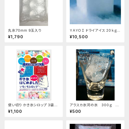
丸氷70mm 9玉入り
ＹＡＹＯＩ ドライアイス 20ｋｇ
おすすめ
¥1,790
¥10,500
使い切り かき氷シロップ 3袋セ
アラスカ氷河の氷 300ｇ お
ット いちご ハワイアンブルー マ
すすめ
¥1,100
¥500
ンゴー マスカット コーラ 35mL
各1袋5種類×3袋セット【クリック
ポスト便専用】