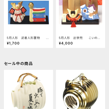
5月人形 武者人形置物 こ
5月人形 出世兜 こいのぼ
いのぼり付 四日市萬古焼
り付 四日市萬古焼
¥1,700
¥4,000
セール中の商品