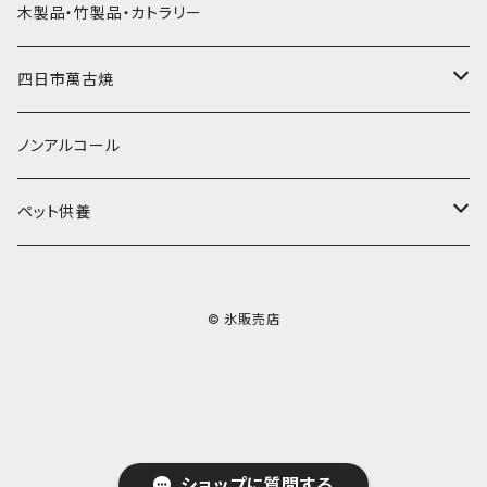
その他かき氷用品
ドライアイス15ｋｇ
木製品・竹製品・カトラリー
無添加瓶シロップ
ガラス製カップ
ドライアイス20ｋｇ
四日市萬古焼
ドライアイス25ｋｇ
土鍋・土釜
ノンアルコール
一般土鍋
皿・椀・丼・小物
ペット供養
深鍋
皿
オーブン・レンジ食器
ペットお棺ひつぎ
© 氷販売店
浅鍋
椀
オーブン対応
陶板・コンロ
お見送り・お別れ用品
タジン鍋
丼・鉢
レンジ対応
酒器
メモリアルグッツ
ご飯鍋・土釜
小物
茶器
葬祭用ドライアイス
ショップに質問する