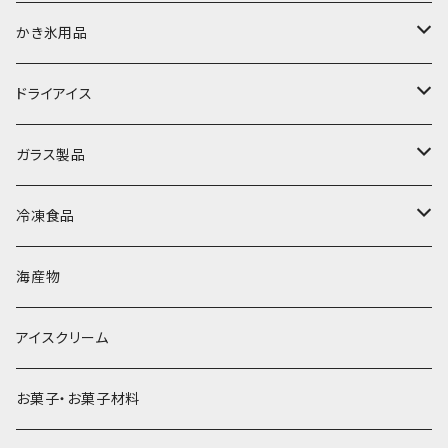
富士天然水の氷
かき氷用品
丸氷
かき氷シロップ
ドライアイス
直径70mm
無果汁1.8Lパック
角氷
かき氷機・かき氷器
ドライアイス3ｋｇ
ガラス製品
直径65mm
無果汁1Lパック
砕氷
かき氷カップ
ドライアイス4ｋｇ
オンザロック・グラス
冷凍食品
直径60mm
無果汁900mLパック
発泡スチロール無地-使い捨て
氷河の氷
かき氷スプーン・スプーンストロー
ドライアイス5ｋｇ
ビール・グラス
肉まん・あんまん
海産物
直径55mm
無果汁使い切りパック
発泡スチロールプリント柄
プラスチック・スプーン
氷アイテム
コンデンスミルク・練乳・あんこ
ドライアイス8ｋｇ
タンブラー
パスタ・スパゲッティ
アイスクリーム
ラグビーボール（卵型）
果汁入り天然色素1Lパック
紙製プリント柄
プラスチック・スプーンストロー
かき氷セット
ドライアイス10ｋｇ
かき氷器
惣菜
お菓子・お菓子材料
果汁入り600ｍL瓶
プラスチック・カップ