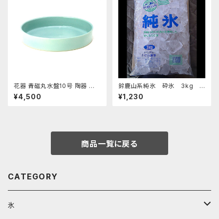
花器 青磁丸水盤10号 陶器 水
鈴鹿山系純氷 砕氷 3kg
盤 花瓶 フラワーベース
おすすめ
¥4,500
¥1,230
商品一覧に戻る
CATEGORY
氷