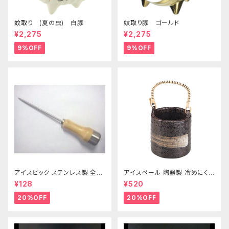
蚊取り (夏の虫) 白豚
蚊取り豚 ゴールド
¥2,275
¥2,275
9%OFF
9%OFF
アイスピック ステンレス製 全長
アイスペール 陶器製 冷めにくい
215ｍｍ
二重構造 860ml
¥128
¥520
20%OFF
20%OFF