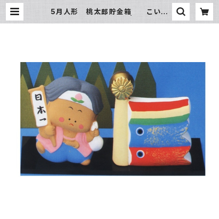
5月人形 桃太郎貯金箱 こいの
ぼり付 四日市萬古焼 | 氷販売店