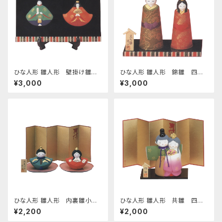
ひな人形 雛人形 壁掛け雛人
ひな人形 雛人形 錦雛 四日
形 額立て付 四日市萬古焼
市萬古焼
¥3,000
¥3,000
ひな人形 雛人形 内裏雛小
ひな人形 雛人形 共雛 四日
桃のお皿付き 四日市萬古焼
市萬古焼
¥2,200
¥2,000