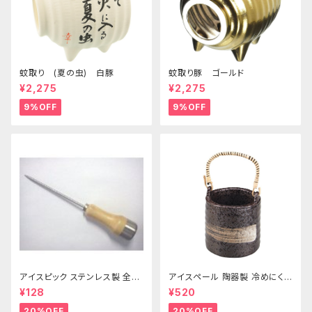
蚊取り (夏の虫) 白豚
蚊取り豚 ゴールド
¥2,275
¥2,275
9%OFF
9%OFF
アイスピック ステンレス製 全長
アイスペール 陶器製 冷めにくい
215ｍｍ
二重構造 860ml
¥128
¥520
20%OFF
20%OFF