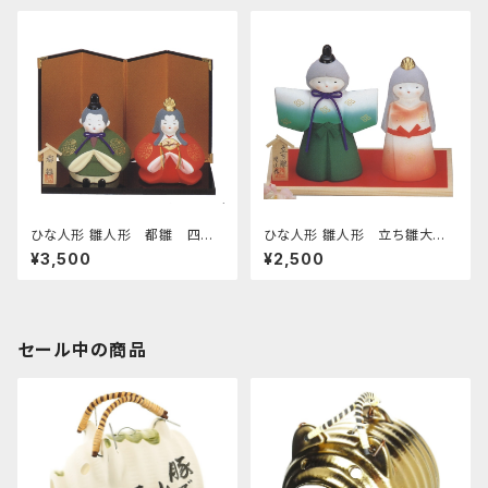
ひな人形 雛人形 都雛 四日
ひな人形 雛人形 立ち雛大
市萬古焼
四日市萬古焼
¥3,500
¥2,500
セール中の商品