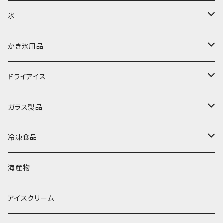
氷
富士天然水の氷
かき氷用品
丸氷
かき氷シロップ
ドライアイス
直径70mm
無果汁1.8Lパック
角氷
かき氷機・かき氷器
ドライアイス3ｋｇ
ガラス製品
直径65mm
無果汁1Lパック
砕氷
かき氷カップ
ドライアイス4ｋｇ
オンザロック・グラス
冷凍食品
直径60mm
無果汁900mLパック
発泡スチロール無地-使い捨て
氷河の氷
かき氷スプーン・スプーンストロー
ドライアイス5ｋｇ
ビール・グラス
肉まん・あんまん
海産物
直径55mm
無果汁使い切りパック
発泡スチロールプリント柄
プラスチック・スプーン
氷アイテム
コンデンスミルク・練乳・あんこ
ドライアイス8ｋｇ
タンブラー
パスタ・スパゲッティ
アイスクリーム
ラグビーボール（卵型）
果汁入り天然色素1Lパック
紙製プリント柄