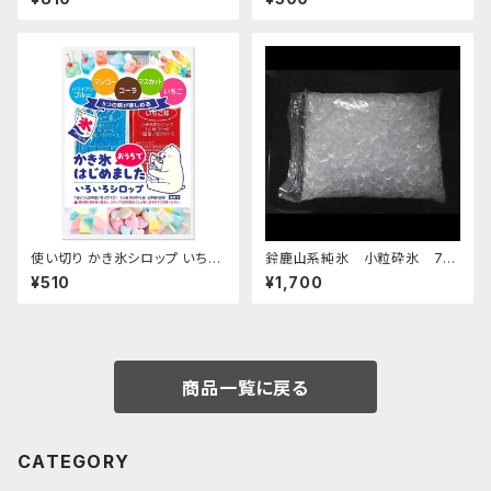
使い切り かき氷シロップ いちご
鈴鹿山系純氷 小粒砕氷 7k
ハワイアンブルー マンゴー マス
g
¥510
¥1,700
カット コーラ 35mL各1袋5種類
【クリックポスト便専用】
商品一覧に戻る
CATEGORY