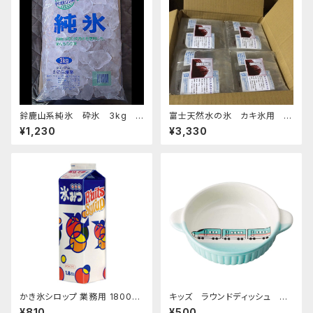
鈴鹿山系純氷 砕氷 3kg
富士天然水の氷 カキ氷用 2
おすすめ
kg 4個セット 発泡スチロール箱
¥1,230
¥3,330
入り
かき氷シロップ 業務用 1800ｍ
キッズ ラウンドディッシュ 超
L ハニー製 1.8Lパック
特急エメラルド
¥810
¥500