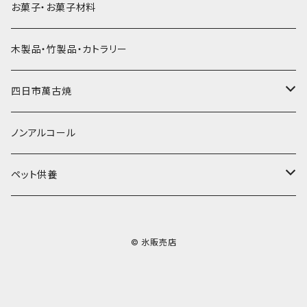
プラスチック・スプーンストロー
かき氷セット
ドライアイス10ｋｇ
かき氷器
惣菜
お菓子・お菓子材料
果汁入り600ｍL瓶
プラスチック・カップ
その他かき氷用品
ドライアイス15ｋｇ
木製品・竹製品・カトラリー
無添加瓶シロップ
ガラス製カップ
ドライアイス20ｋｇ
四日市萬古焼
ドライアイス25ｋｇ
土鍋・土釜
ノンアルコール
一般土鍋
皿・椀・丼・小物
ペット供養
深鍋
皿
オーブン・レンジ食器
ペットお棺ひつぎ
© 氷販売店
浅鍋
椀
オーブン対応
陶板・コンロ
お見送り・お別れ用品
タジン鍋
丼・鉢
レンジ対応
酒器
メモリアルグッツ