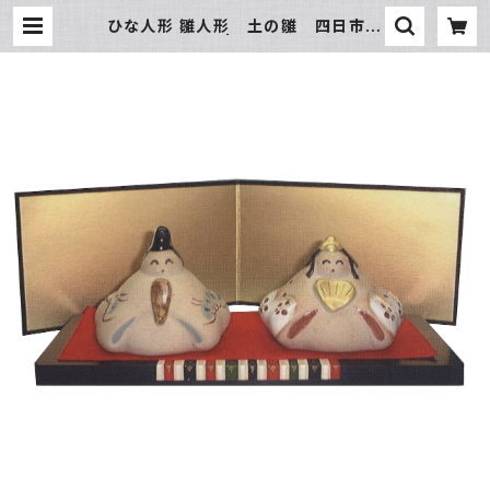
ひな人形 雛人形 土の雛 四日市萬
古焼 | 氷販売店