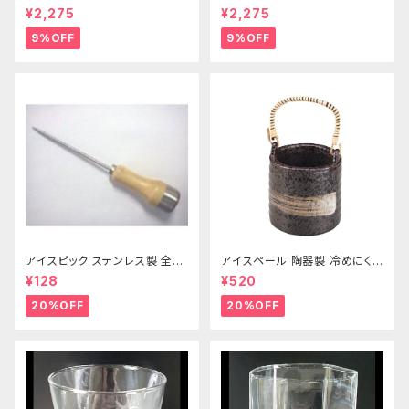
¥2,275
¥2,275
9%OFF
9%OFF
アイスピック ステンレス製 全長
アイスペール 陶器製 冷めにくい
215ｍｍ
二重構造 860ml
¥128
¥520
20%OFF
20%OFF