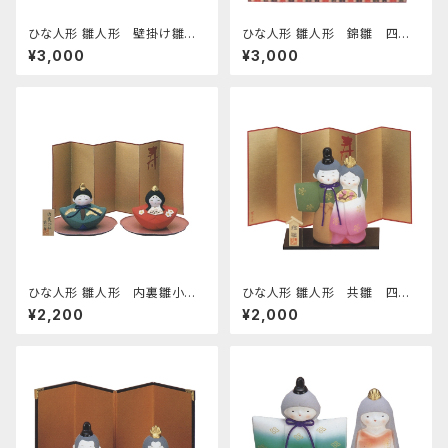
ひな人形 雛人形 壁掛け雛人
ひな人形 雛人形 錦雛 四日
形 額立て付 四日市萬古焼
市萬古焼
¥3,000
¥3,000
ひな人形 雛人形 内裏雛小
ひな人形 雛人形 共雛 四日
桃のお皿付き 四日市萬古焼
市萬古焼
¥2,200
¥2,000