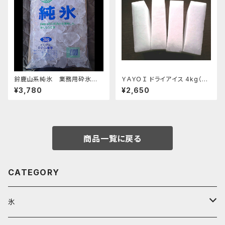
鈴鹿山系純氷 業務用砕氷 1
ＹＡＹＯＩ ドライアイス 4kg（出
4.4kg
荷時5kg弱）
¥3,780
¥2,650
商品一覧に戻る
CATEGORY
氷