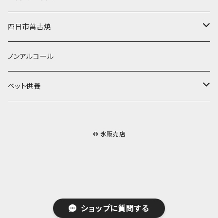
無添加瓶シロップ
ガラス製カップ
ドライアイス20ｋｇ
四日市萬古焼
ドライアイス25ｋｇ
土鍋・土釜
ノンアルコール
一般土鍋
皿・椀・丼・小物
ペット供養
深鍋
皿
オーブン・レンジ食器
ペットお棺ひつぎ
© 氷販売店
浅鍋
椀
オーブン対応
陶板・コンロ
お見送り・お別れ用品
タジン鍋
丼・鉢
レンジ対応
酒器
メモリアルグッツ
ご飯鍋・土釜
小物
茶器
葬祭用ドライアイス
ショップに質問する