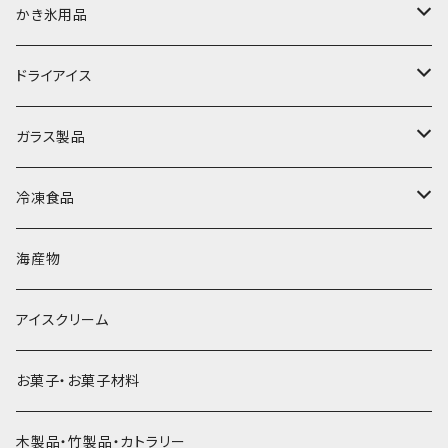
富士天然水の氷
かき氷用品
丸氷
かき氷シロップ
ドライアイス
直径70mm
無果汁1.8Lパック
角氷
かき氷機・かき氷器
ドライアイス3ｋｇ
ガラス製品
直径65mm
無果汁1Lパック
砕氷
かき氷カップ
ドライアイス4ｋｇ
オンザロック・グラス
冷凍食品
直径60mm
無果汁900mLパック
発泡スチロール無地-使い捨て
氷河の氷
かき氷スプーン・スプーンストロー
ドライアイス5ｋｇ
ビール・グラス
肉まん・あんまん
海産物
直径55mm
無果汁使い切りパック
発泡スチロールプリント柄
プラスチック・スプーン
氷アイテム
コンデンスミルク・練乳・あんこ
ドライアイス8ｋｇ
タンブラー
パスタ・スパゲッティ
アイスクリーム
ラグビーボール（卵型）
果汁入り天然色素1Lパック
紙製プリント柄
プラスチック・スプーンストロー
かき氷セット
ドライアイス10ｋｇ
かき氷器
惣菜
お菓子・お菓子材料
果汁入り600ｍL瓶
プラスチック・カップ
その他かき氷用品
ドライアイス15ｋｇ
木製品・竹製品・カトラリー