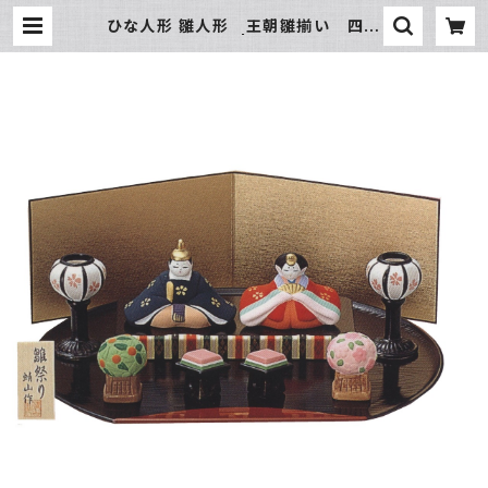
ひな人形 雛人形 王朝雛揃い 四日
市萬古焼 | 氷販売店