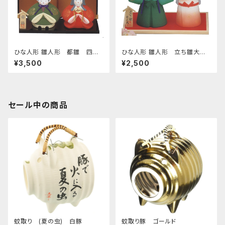
ひな人形 雛人形 都雛 四日
ひな人形 雛人形 立ち雛大
市萬古焼
四日市萬古焼
¥3,500
¥2,500
セール中の商品
蚊取り (夏の虫) 白豚
蚊取り豚 ゴールド