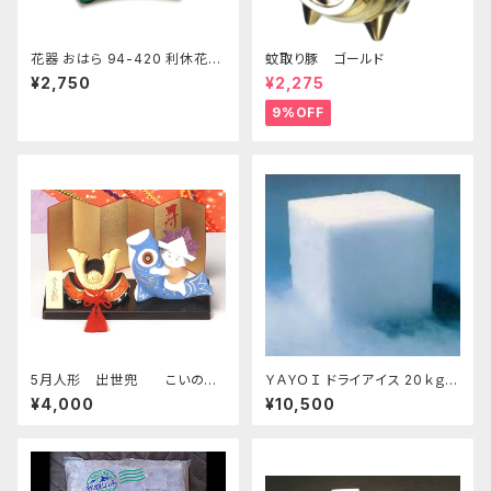
花器 おはら 94-420 利休花舞
蚊取り豚 ゴールド
剣山 S フラワーベース 水盤
¥2,750
¥2,275
9%OFF
5月人形 出世兜 こいのぼ
ＹＡＹＯＩ ドライアイス 20ｋｇ
り付 四日市萬古焼
おすすめ
¥4,000
¥10,500