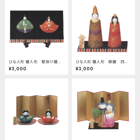
ひな人形 雛人形 壁掛け雛人
ひな人形 雛人形 錦雛 四日
形 額立て付 四日市萬古焼
市萬古焼
¥3,000
¥3,000