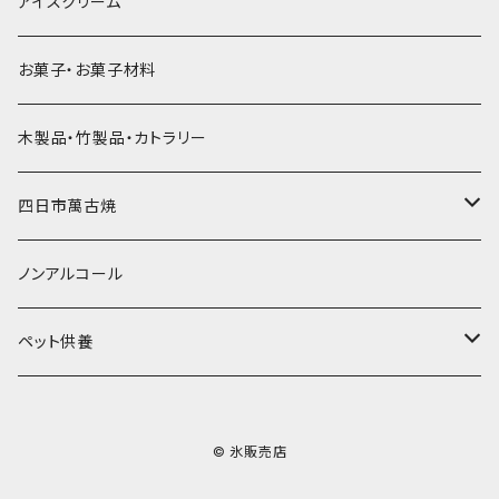
氷アイテム
コンデンスミルク・練乳・あんこ
ドライアイス8ｋｇ
タンブラー
パスタ・スパゲッティ
アイスクリーム
ラグビーボール（卵型）
果汁入り天然色素1Lパック
紙製プリント柄
プラスチック・スプーンストロー
かき氷セット
ドライアイス10ｋｇ
かき氷器
惣菜
お菓子・お菓子材料
果汁入り600ｍL瓶
プラスチック・カップ
その他かき氷用品
ドライアイス15ｋｇ
木製品・竹製品・カトラリー
無添加瓶シロップ
ガラス製カップ
ドライアイス20ｋｇ
四日市萬古焼
ドライアイス25ｋｇ
土鍋・土釜
ノンアルコール
一般土鍋
皿・椀・丼・小物
ペット供養
深鍋
皿
オーブン・レンジ食器
ペットお棺ひつぎ
© 氷販売店
浅鍋
椀
オーブン対応
陶板・コンロ
お見送り・お別れ用品