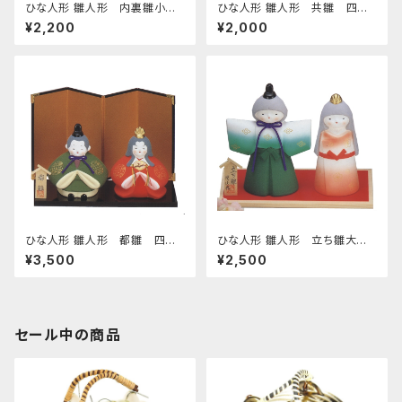
ひな人形 雛人形 内裏雛小
ひな人形 雛人形 共雛 四日
桃のお皿付き 四日市萬古焼
市萬古焼
¥2,200
¥2,000
ひな人形 雛人形 都雛 四日
ひな人形 雛人形 立ち雛大
市萬古焼
四日市萬古焼
¥3,500
¥2,500
セール中の商品