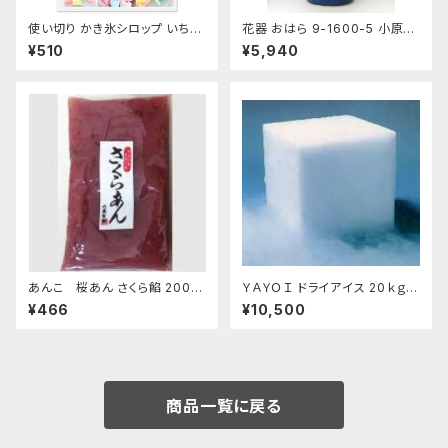
使い切り かき氷シロップ いちご
花器 おはら 9-1600-5 小原投
ハワイアンブルー マンゴー マス
入 ナマコ 花瓶 フラワーベース
¥510
¥5,940
カット コーラ 35mL各1袋5種類
【クリックポスト便専用】
あんこ 桜あん さくら餡 200ｇ
ＹＡＹＯＩ ドライアイス 20ｋｇ
老舗 あんこ屋のこだわり餡【ク
おすすめ
¥466
¥10,500
リックポスト便】
商品一覧に戻る