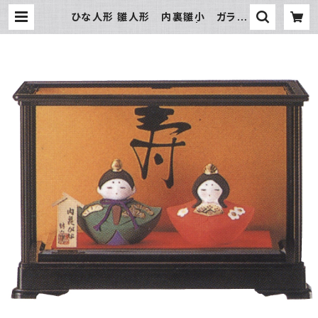
ひな人形 雛人形 内裏雛小 ガラス
ケース入 四日市萬古焼 | 氷販売店