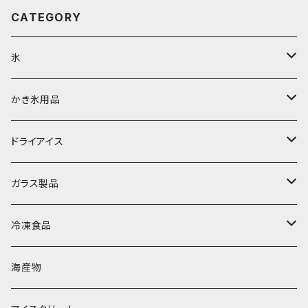
CATEGORY
氷
富士天然水の氷
かき氷用品
丸氷
かき氷シロップ
ドライアイス
直径70mm
無果汁1.8Lパック
角氷
かき氷機・かき氷器
ドライアイス3ｋｇ
ガラス製品
直径65mm
無果汁1Lパック
砕氷
かき氷カップ
ドライアイス4ｋｇ
オンザロック・グラス
冷凍食品
直径60mm
無果汁900mLパック
発泡スチロール無地-使い捨て
氷河の氷
かき氷スプーン・スプーンストロー
ドライアイス5ｋｇ
ビール・グラス
肉まん・あんまん
海産物
直径55mm
無果汁使い切りパック
発泡スチロールプリント柄
プラスチック・スプーン