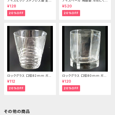
アイスピック ステンレス製 全長
アイスペール 陶器製 冷めにくい
215ｍｍ
二重構造 860ml
¥128
¥520
20%OFF
20%OFF
ロックグラス 口径82ｍｍ ガラ
ロックグラス 口径80ｍｍ ガラ
ス製 250cc
ス製 220cc
¥112
¥120
20%OFF
20%OFF
その他の商品