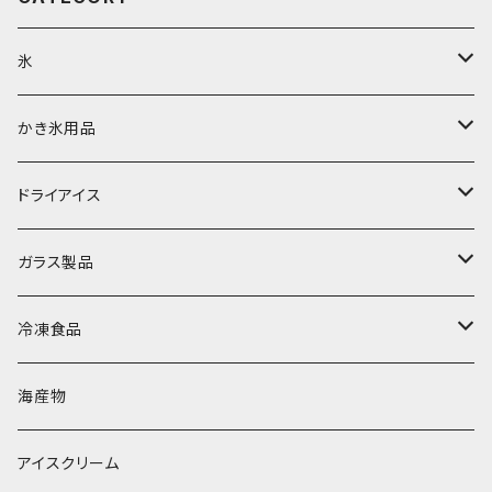
氷
富士天然水の氷
かき氷用品
丸氷
かき氷シロップ
ドライアイス
直径70mm
無果汁1.8Lパック
角氷
かき氷機・かき氷器
ドライアイス3ｋｇ
ガラス製品
直径65mm
無果汁1Lパック
砕氷
かき氷カップ
ドライアイス4ｋｇ
オンザロック・グラス
冷凍食品
直径60mm
無果汁900mLパック
発泡スチロール無地-使い捨て
氷河の氷
かき氷スプーン・スプーンストロー
ドライアイス5ｋｇ
ビール・グラス
肉まん・あんまん
海産物
直径55mm
無果汁使い切りパック
発泡スチロールプリント柄
プラスチック・スプーン
氷アイテム
コンデンスミルク・練乳・あんこ
ドライアイス8ｋｇ
タンブラー
パスタ・スパゲッティ
アイスクリーム