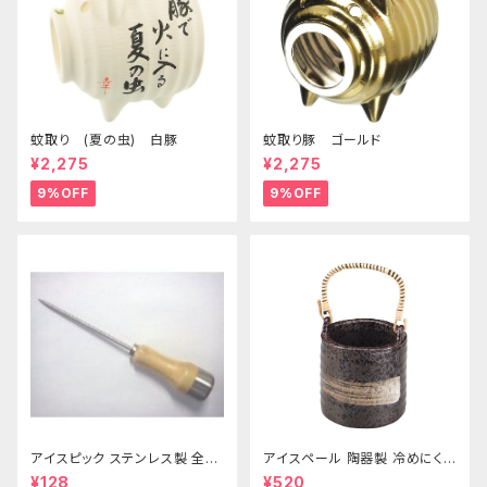
蚊取り (夏の虫) 白豚
蚊取り豚 ゴールド
¥2,275
¥2,275
9%OFF
9%OFF
アイスピック ステンレス製 全長
アイスペール 陶器製 冷めにくい
215ｍｍ
二重構造 860ml
¥128
¥520