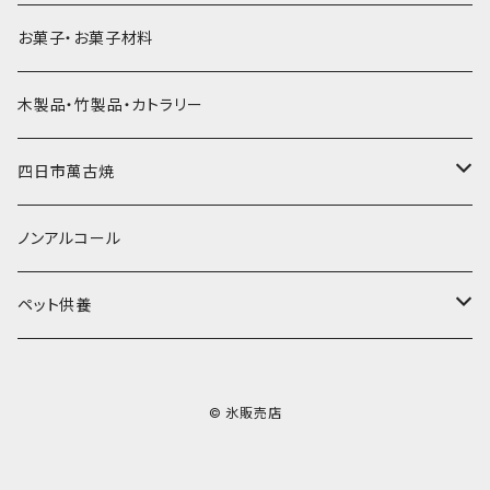
ラグビーボール（卵型）
果汁入り天然色素1Lパック
紙製プリント柄
プラスチック・スプーンストロー
かき氷セット
ドライアイス10ｋｇ
かき氷器
惣菜
お菓子・お菓子材料
果汁入り600ｍL瓶
プラスチック・カップ
その他かき氷用品
ドライアイス15ｋｇ
木製品・竹製品・カトラリー
無添加瓶シロップ
ガラス製カップ
ドライアイス20ｋｇ
四日市萬古焼
ドライアイス25ｋｇ
土鍋・土釜
ノンアルコール
一般土鍋
皿・椀・丼・小物
ペット供養
深鍋
皿
オーブン・レンジ食器
ペットお棺ひつぎ
© 氷販売店
浅鍋
椀
オーブン対応
陶板・コンロ
お見送り・お別れ用品
タジン鍋