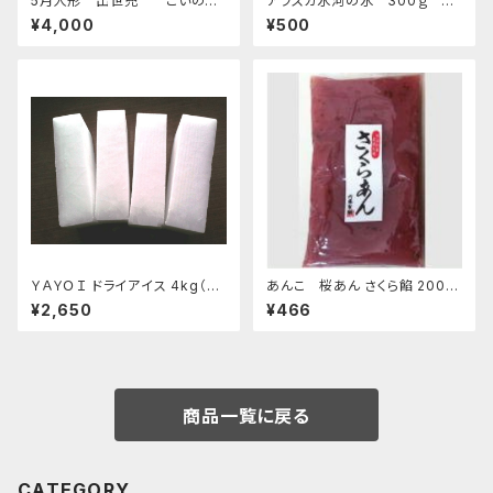
5月人形 出世兜 こいのぼ
アラスカ氷河の氷 300ｇ お
り付 四日市萬古焼
すすめ
¥4,000
¥500
ＹＡＹＯＩ ドライアイス 4kg（出
あんこ 桜あん さくら餡 200ｇ
荷時5kg弱）
老舗 あんこ屋のこだわり餡【ク
¥2,650
¥466
リックポスト便】
商品一覧に戻る
CATEGORY