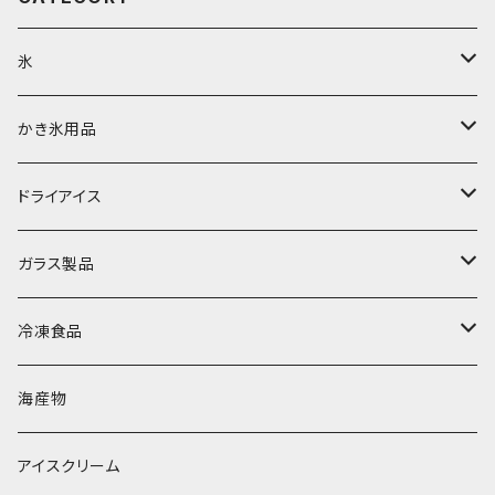
氷
富士天然水の氷
かき氷用品
丸氷
かき氷シロップ
ドライアイス
直径70mm
無果汁1.8Lパック
角氷
かき氷機・かき氷器
ドライアイス3ｋｇ
ガラス製品
直径65mm
無果汁1Lパック
砕氷
かき氷カップ
ドライアイス4ｋｇ
オンザロック・グラス
冷凍食品
直径60mm
無果汁900mLパック
発泡スチロール無地-使い捨て
氷河の氷
かき氷スプーン・スプーンストロー
ドライアイス5ｋｇ
ビール・グラス
肉まん・あんまん
海産物
直径55mm
無果汁使い切りパック
発泡スチロールプリント柄
プラスチック・スプーン
氷アイテム
コンデンスミルク・練乳・あんこ
ドライアイス8ｋｇ
タンブラー
パスタ・スパゲッティ
アイスクリーム