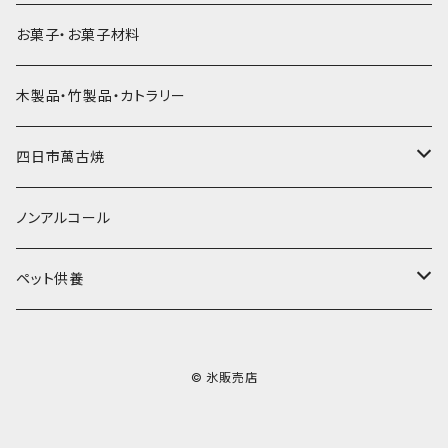
ラグビーボール（卵型）
果汁入り天然色素1Lパック
紙製プリント柄
プラスチック・スプーンストロー
かき氷セット
ドライアイス10ｋｇ
かき氷器
惣菜
お菓子・お菓子材料
果汁入り600ｍL瓶
プラスチック・カップ
その他かき氷用品
ドライアイス15ｋｇ
木製品・竹製品・カトラリー
無添加瓶シロップ
ガラス製カップ
ドライアイス20ｋｇ
四日市萬古焼
ドライアイス25ｋｇ
土鍋・土釜
ノンアルコール
一般土鍋
皿・椀・丼・小物
ペット供養
深鍋
皿
オーブン・レンジ食器
ペットお棺ひつぎ
© 氷販売店
浅鍋
椀
オーブン対応
陶板・コンロ
お見送り・お別れ用品
タジン鍋