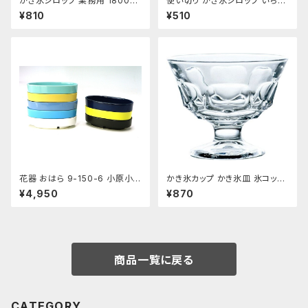
かき氷シロップ 業務用 1800ｍ
使い切り かき氷シロップ いちご
L ハニー製 1.8Lパック
ハワイアンブルー マンゴー マス
¥810
¥510
カット コーラ 35mL各1袋5種類
【クリックポスト便専用】
花器 おはら 9-150-6 小原小
かき氷カップ かき氷皿 氷コップ
判 ナマコ 花瓶 フラワーベース
デザートカップ、アイスクリーム
¥4,950
¥870
水盤
カップ 340ml 東洋佐々木ガラ
ス 日本製 食洗機対応 おすす
め
商品一覧に戻る
CATEGORY