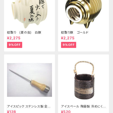
蚊取り (夏の虫) 白豚
蚊取り豚 ゴールド
¥2,275
¥2,275
9%OFF
9%OFF
アイスピック ステンレス製 全長
アイスペール 陶器製 冷めにくい
215ｍｍ
二重構造 860ml
¥128
¥520