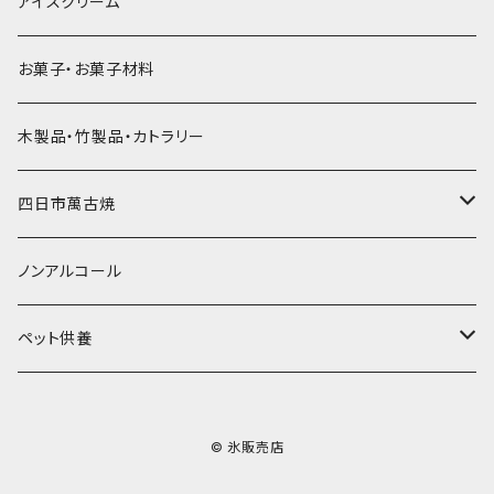
氷アイテム
コンデンスミルク・練乳・あんこ
ドライアイス8ｋｇ
タンブラー
パスタ・スパゲッティ
アイスクリーム
ラグビーボール（卵型）
果汁入り天然色素1Lパック
紙製プリント柄
プラスチック・スプーンストロー
かき氷セット
ドライアイス10ｋｇ
かき氷器
惣菜
お菓子・お菓子材料
果汁入り600ｍL瓶
プラスチック・カップ
その他かき氷用品
ドライアイス15ｋｇ
木製品・竹製品・カトラリー
無添加瓶シロップ
ガラス製カップ
ドライアイス20ｋｇ
四日市萬古焼
ドライアイス25ｋｇ
土鍋・土釜
ノンアルコール
一般土鍋
皿・椀・丼・小物
ペット供養
深鍋
皿
オーブン・レンジ食器
ペットお棺ひつぎ
© 氷販売店
浅鍋
椀
オーブン対応
陶板・コンロ
お見送り・お別れ用品