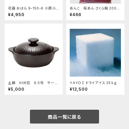
花器 おはら 9-150-6 小原小
あんこ 桜あん さくら餡 200ｇ
判 ナマコ 花瓶 フラワーベース
老舗 あんこ屋のこだわり餡【ク
¥4,950
¥466
水盤
リックポスト便】
土鍋 IH対応 6.5号 サーマ
ＹＡＹＯＩ ドライアイス 25ｋｇ
テック チョコレート
¥5,000
¥12,500
商品一覧に戻る