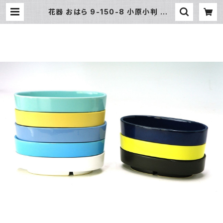
花器 おはら 9-150-8 小原小判 黒マ
ット 花瓶 フラワーベース 水盤 | 氷販
売店