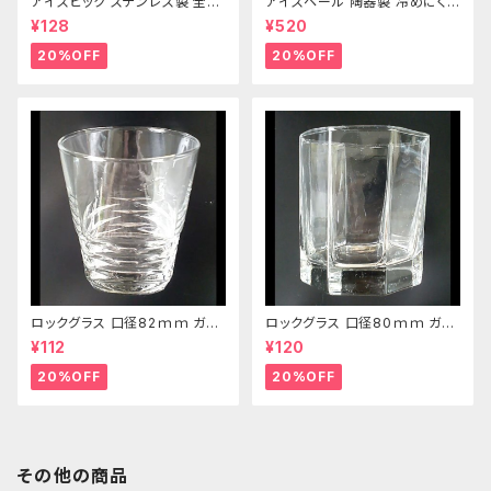
アイスピック ステンレス製 全長
アイスペール 陶器製 冷めにくい
215ｍｍ
二重構造 860ml
¥128
¥520
20%OFF
20%OFF
ロックグラス 口径82ｍｍ ガラ
ロックグラス 口径80ｍｍ ガラ
ス製 250cc
ス製 220cc
¥112
¥120
20%OFF
20%OFF
その他の商品