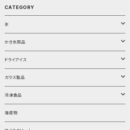
CATEGORY
氷
富士天然水の氷
かき氷用品
丸氷
かき氷シロップ
ドライアイス
直径70mm
無果汁1.8Lパック
角氷
かき氷機・かき氷器
ドライアイス3ｋｇ
ガラス製品
直径65mm
無果汁1Lパック
砕氷
かき氷カップ
ドライアイス4ｋｇ
オンザロック・グラス
冷凍食品
直径60mm
無果汁900mLパック
発泡スチロール無地-使い捨て
氷河の氷
かき氷スプーン・スプーンストロー
ドライアイス5ｋｇ
ビール・グラス
肉まん・あんまん
海産物
直径55mm
無果汁使い切りパック
発泡スチロールプリント柄
プラスチック・スプーン