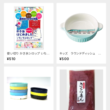
使い切り かき氷シロップ いちご
キッズ ラウンドディッシュ 超
ハワイアンブルー マンゴー マス
特急エメラルド
¥510
¥500
カット コーラ 35mL各1袋5種類
【クリックポスト便専用】