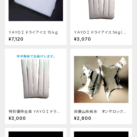
ＹＡＹＯＩ ドライアイス 15ｋｇ
ＹＡＹＯＩ ドライアイス 5kg（出
荷時6kg弱） おすすめ
¥7,120
¥3,070
特別優待会員 ＹＡＹＯＩ ドライ
鈴鹿山系純氷 オンザロック
アイス 5kg（出荷時6kg弱）
原料 1.5kg 9袋
¥3,000
¥2,800
おすすめ