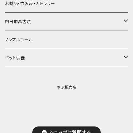
その他かき氷用品
ドライアイス15ｋｇ
木製品・竹製品・カトラリー
無添加瓶シロップ
ガラス製カップ
ドライアイス20ｋｇ
四日市萬古焼
ドライアイス25ｋｇ
土鍋・土釜
ノンアルコール
一般土鍋
皿・椀・丼・小物
ペット供養
深鍋
皿
オーブン・レンジ食器
ペットお棺ひつぎ
© 氷販売店
浅鍋
椀
オーブン対応
陶板・コンロ
お見送り・お別れ用品
タジン鍋
丼・鉢
レンジ対応
酒器
メモリアルグッツ
ご飯鍋・土釜
小物
茶器
葬祭用ドライアイス
ショップに質問する