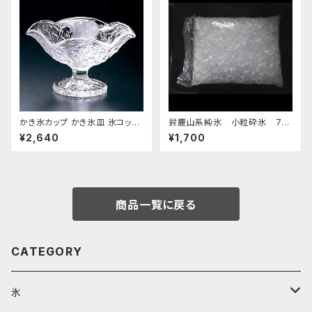
かき氷カップ かき氷皿 氷コップ
鈴鹿山系純氷 小粒砕氷 7k
デザートカップ、アイスクリーム
g
¥2,640
¥1,700
カップ 鳴門 花 フラッペ デザー
ト鉢 日本製 おすすめ
商品一覧に戻る
CATEGORY
氷