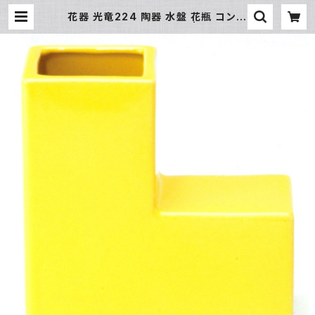
花器 光竜224 陶器 水盤 花瓶 コンポ
ーネント フラワーベース | 氷販売店