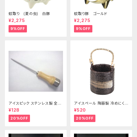
蚊取り (夏の虫) 白豚
蚊取り豚 ゴールド
¥2,275
¥2,275
9%OFF
9%OFF
アイスピック ステンレス製 全長
アイスペール 陶器製 冷めにくい
215ｍｍ
二重構造 860ml
¥128
¥520
20%OFF
20%OFF