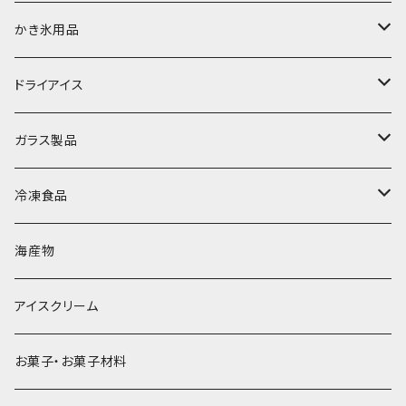
富士天然水の氷
かき氷用品
丸氷
かき氷シロップ
ドライアイス
直径70mm
無果汁1.8Lパック
角氷
かき氷機・かき氷器
ドライアイス3ｋｇ
ガラス製品
直径65mm
無果汁1Lパック
砕氷
かき氷カップ
ドライアイス4ｋｇ
オンザロック・グラス
冷凍食品
直径60mm
無果汁900mLパック
発泡スチロール無地-使い捨て
氷河の氷
かき氷スプーン・スプーンストロー
ドライアイス5ｋｇ
ビール・グラス
肉まん・あんまん
海産物
直径55mm
無果汁使い切りパック
発泡スチロールプリント柄
プラスチック・スプーン
氷アイテム
コンデンスミルク・練乳・あんこ
ドライアイス8ｋｇ
タンブラー
パスタ・スパゲッティ
アイスクリーム
ラグビーボール（卵型）
果汁入り天然色素1Lパック
紙製プリント柄
プラスチック・スプーンストロー
かき氷セット
ドライアイス10ｋｇ
かき氷器
惣菜
お菓子・お菓子材料
果汁入り600ｍL瓶
プラスチック・カップ