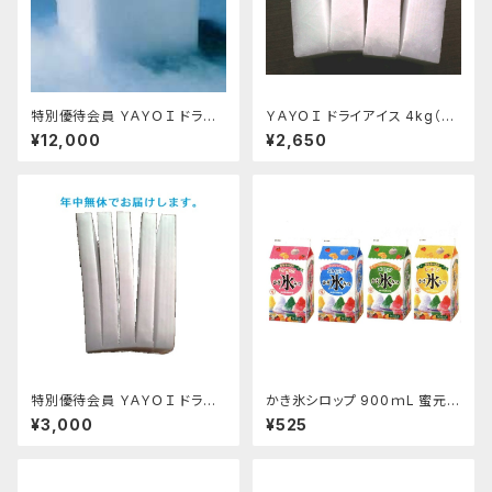
特別優待会員 ＹＡＹＯＩ ドライ
ＹＡＹＯＩ ドライアイス 4kg（出
アイス 25ｋｇ
荷時5kg弱）
¥12,000
¥2,650
特別優待会員 ＹＡＹＯＩ ドライ
かき氷シロップ 900ｍL 蜜元研
アイス 5kg（出荷時6kg弱）
究所製
¥3,000
¥525
おすすめ