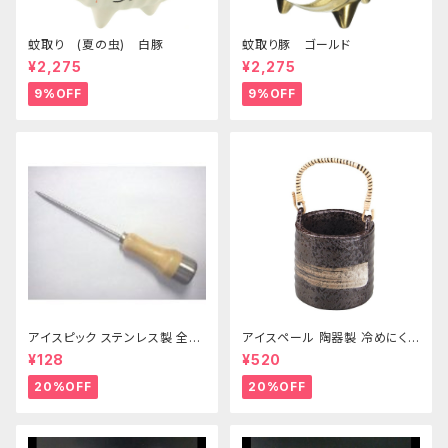
蚊取り (夏の虫) 白豚
蚊取り豚 ゴールド
¥2,275
¥2,275
9%OFF
9%OFF
アイスピック ステンレス製 全長
アイスペール 陶器製 冷めにくい
215ｍｍ
二重構造 860ml
¥128
¥520
20%OFF
20%OFF