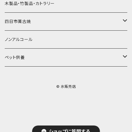
その他かき氷用品
ドライアイス15ｋｇ
木製品・竹製品・カトラリー
無添加瓶シロップ
ガラス製カップ
ドライアイス20ｋｇ
四日市萬古焼
ドライアイス25ｋｇ
土鍋・土釜
ノンアルコール
一般土鍋
皿・椀・丼・小物
ペット供養
深鍋
皿
オーブン・レンジ食器
ペットお棺ひつぎ
© 氷販売店
浅鍋
椀
オーブン対応
陶板・コンロ
お見送り・お別れ用品
タジン鍋
丼・鉢
レンジ対応
酒器
メモリアルグッツ
ご飯鍋・土釜
小物
茶器
葬祭用ドライアイス
ショップに質問する