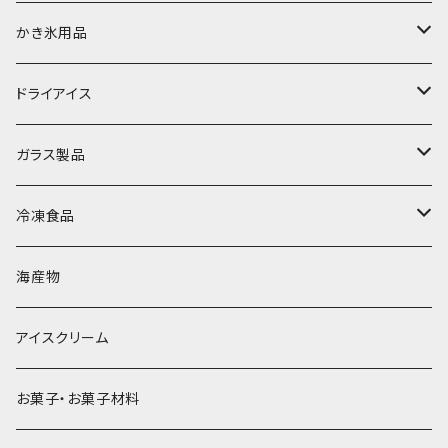
富士天然水の氷
かき氷用品
丸氷
かき氷シロップ
ドライアイス
直径70mm
無果汁1.8Lパック
角氷
かき氷機・かき氷器
ドライアイス3ｋｇ
ガラス製品
直径65mm
無果汁1Lパック
砕氷
かき氷カップ
ドライアイス4ｋｇ
オンザロック・グラス
冷凍食品
直径60mm
無果汁900mLパック
発泡スチロール無地-使い捨て
氷河の氷
かき氷スプーン・スプーンストロー
ドライアイス5ｋｇ
ビール・グラス
肉まん・あんまん
海産物
直径55mm
無果汁使い切りパック
発泡スチロールプリント柄
プラスチック・スプーン
氷アイテム
コンデンスミルク・練乳・あんこ
ドライアイス8ｋｇ
タンブラー
パスタ・スパゲッティ
アイスクリーム
ラグビーボール（卵型）
果汁入り天然色素1Lパック
紙製プリント柄
プラスチック・スプーンストロー
かき氷セット
ドライアイス10ｋｇ
かき氷器
惣菜
お菓子・お菓子材料
果汁入り600ｍL瓶
プラスチック・カップ