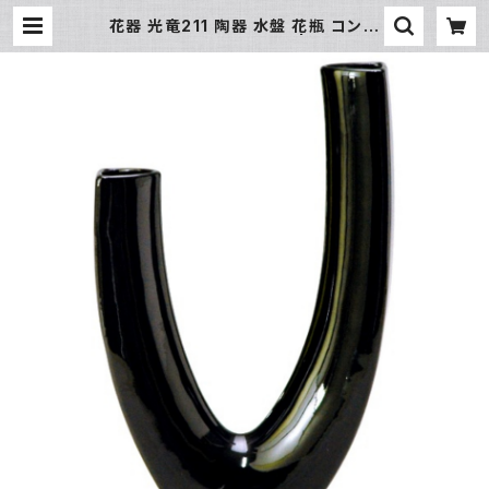
花器 光竜211 陶器 水盤 花瓶 コンポ
ーネント フラワーベース | 氷販売店