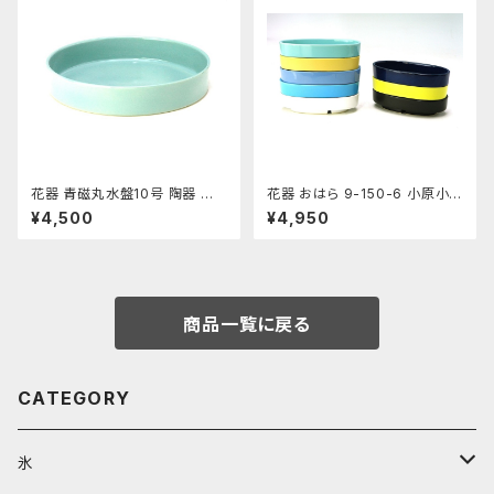
花器 青磁丸水盤10号 陶器 水
花器 おはら 9-150-6 小原小
盤 花瓶 フラワーベース
判 ナマコ 花瓶 フラワーベース
¥4,500
¥4,950
水盤
商品一覧に戻る
CATEGORY
氷