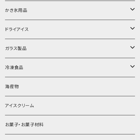
富士天然水の氷
かき氷用品
丸氷
かき氷シロップ
ドライアイス
直径70mm
無果汁1.8Lパック
角氷
かき氷機・かき氷器
ドライアイス3ｋｇ
ガラス製品
直径65mm
無果汁1Lパック
砕氷
かき氷カップ
ドライアイス4ｋｇ
オンザロック・グラス
冷凍食品
直径60mm
無果汁900mLパック
発泡スチロール無地-使い捨て
氷河の氷
かき氷スプーン・スプーンストロー
ドライアイス5ｋｇ
ビール・グラス
肉まん・あんまん
海産物
直径55mm
無果汁使い切りパック
発泡スチロールプリント柄
プラスチック・スプーン
氷アイテム
コンデンスミルク・練乳・あんこ
ドライアイス8ｋｇ
タンブラー
パスタ・スパゲッティ
アイスクリーム
ラグビーボール（卵型）
果汁入り天然色素1Lパック
紙製プリント柄
プラスチック・スプーンストロー
かき氷セット
ドライアイス10ｋｇ
かき氷器
惣菜
お菓子・お菓子材料
果汁入り600ｍL瓶
プラスチック・カップ