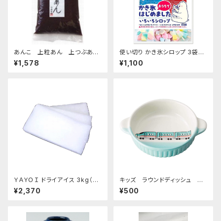
あんこ 上粒あん 上つぶあん
使い切り かき氷シロップ 3袋セ
1kg-老舗あんこ屋のこだわり餡
ット いちご ハワイアンブルー マ
¥1,578
¥1,100
ンゴー マスカット コーラ 35mL
各1袋5種類×3袋セット【クリック
ポスト便専用】
ＹＡＹＯＩ ドライアイス 3kg（出
キッズ ラウンドディッシュ 超
荷時4kg弱） おすすめ
特急エメラルド
¥2,370
¥500