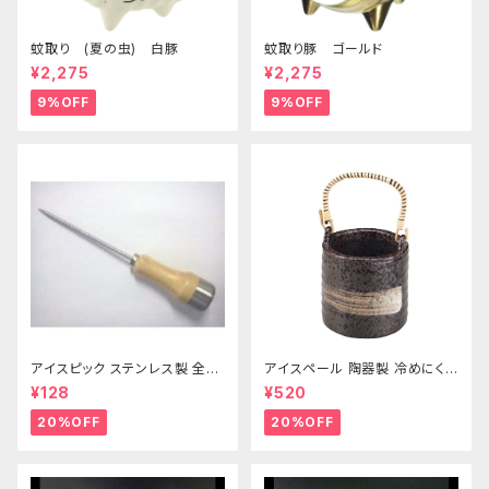
蚊取り (夏の虫) 白豚
蚊取り豚 ゴールド
¥2,275
¥2,275
9%OFF
9%OFF
アイスピック ステンレス製 全長
アイスペール 陶器製 冷めにくい
215ｍｍ
二重構造 860ml
¥128
¥520
20%OFF
20%OFF