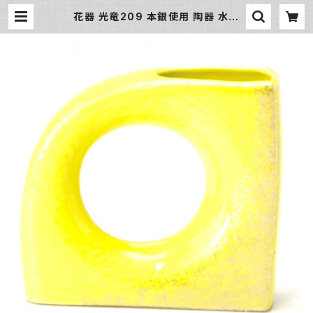
花器 光竜209 本銀使用 陶器 水盤
花瓶 コンポーネント フラワーベース
| 氷販売店