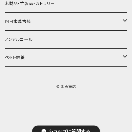
その他かき氷用品
ドライアイス15ｋｇ
木製品・竹製品・カトラリー
無添加瓶シロップ
ガラス製カップ
ドライアイス20ｋｇ
四日市萬古焼
ドライアイス25ｋｇ
土鍋・土釜
ノンアルコール
一般土鍋
皿・椀・丼・小物
ペット供養
深鍋
皿
オーブン・レンジ食器
ペットお棺ひつぎ
© 氷販売店
浅鍋
椀
オーブン対応
陶板・コンロ
お見送り・お別れ用品
タジン鍋
丼・鉢
レンジ対応
酒器
メモリアルグッツ
ご飯鍋・土釜
小物
茶器
葬祭用ドライアイス
ショップに質問する