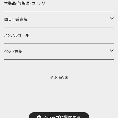
その他かき氷用品
ドライアイス15ｋｇ
木製品・竹製品・カトラリー
無添加瓶シロップ
ガラス製カップ
ドライアイス20ｋｇ
四日市萬古焼
ドライアイス25ｋｇ
土鍋・土釜
ノンアルコール
一般土鍋
皿・椀・丼・小物
ペット供養
深鍋
皿
オーブン・レンジ食器
ペットお棺ひつぎ
© 氷販売店
浅鍋
椀
オーブン対応
陶板・コンロ
お見送り・お別れ用品
タジン鍋
丼・鉢
レンジ対応
酒器
メモリアルグッツ
ご飯鍋・土釜
小物
茶器
葬祭用ドライアイス
ショップに質問する