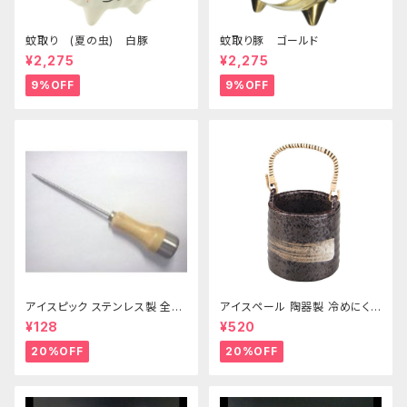
蚊取り (夏の虫) 白豚
蚊取り豚 ゴールド
¥2,275
¥2,275
9%OFF
9%OFF
アイスピック ステンレス製 全長
アイスペール 陶器製 冷めにくい
215ｍｍ
二重構造 860ml
¥128
¥520
20%OFF
20%OFF