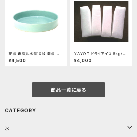
花器 青磁丸水盤10号 陶器 水
ＹＡＹＯＩ ドライアイス 8kg（出
盤 花瓶 フラワーベース
荷時9kg弱）
¥4,500
¥4,000
商品一覧に戻る
CATEGORY
氷