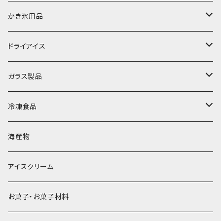
富士天然水の氷
かき氷用品
丸氷
かき氷シロップ
ドライアイス
直径70mm
無果汁1.8Lパック
角氷
かき氷機・かき氷器
ドライアイス3ｋｇ
ガラス製品
直径65mm
無果汁1Lパック
砕氷
かき氷カップ
ドライアイス4ｋｇ
オンザロック・グラス
冷凍食品
直径60mm
無果汁900mLパック
発泡スチロール無地-使い捨て
氷河の氷
かき氷スプーン・スプーンストロー
ドライアイス5ｋｇ
ビール・グラス
肉まん・あんまん
海産物
直径55mm
無果汁使い切りパック
発泡スチロールプリント柄
プラスチック・スプーン
氷アイテム
コンデンスミルク・練乳・あんこ
ドライアイス8ｋｇ
タンブラー
パスタ・スパゲッティ
アイスクリーム
ラグビーボール（卵型）
果汁入り天然色素1Lパック
紙製プリント柄
プラスチック・スプーンストロー
かき氷セット
ドライアイス10ｋｇ
かき氷器
惣菜
お菓子・お菓子材料
果汁入り600ｍL瓶
プラスチック・カップ