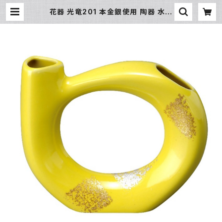
花器 光竜201 本金銀使用 陶器 水盤
花瓶 コンポーネント フラワーベース
| 氷販売店