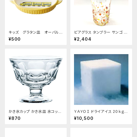
キッズ グラタン皿 オーバルデ
ビアグラス タンブラー サンゴ 琉
ィッシュ 超特急イエロー
球ガラス 200cc
¥500
¥2,404
かき氷カップ かき氷皿 氷コップ
ＹＡＹＯＩ ドライアイス 20ｋｇ
デザートカップ、アイスクリーム
おすすめ
¥870
¥10,500
カップ 340ml 東洋佐々木ガラ
ス 日本製 食洗機対応 おすす
め