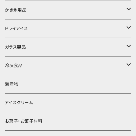
富士天然水の氷
かき氷用品
丸氷
かき氷シロップ
ドライアイス
直径70mm
無果汁1.8Lパック
角氷
かき氷機・かき氷器
ドライアイス3ｋｇ
ガラス製品
直径65mm
無果汁1Lパック
砕氷
かき氷カップ
ドライアイス4ｋｇ
オンザロック・グラス
冷凍食品
直径60mm
無果汁900mLパック
発泡スチロール無地-使い捨て
氷河の氷
かき氷スプーン・スプーンストロー
ドライアイス5ｋｇ
ビール・グラス
肉まん・あんまん
海産物
直径55mm
無果汁使い切りパック
発泡スチロールプリント柄
プラスチック・スプーン
氷アイテム
コンデンスミルク・練乳・あんこ
ドライアイス8ｋｇ
タンブラー
パスタ・スパゲッティ
アイスクリーム
ラグビーボール（卵型）
果汁入り天然色素1Lパック
紙製プリント柄
プラスチック・スプーンストロー
かき氷セット
ドライアイス10ｋｇ
かき氷器
惣菜
お菓子・お菓子材料
果汁入り600ｍL瓶
プラスチック・カップ