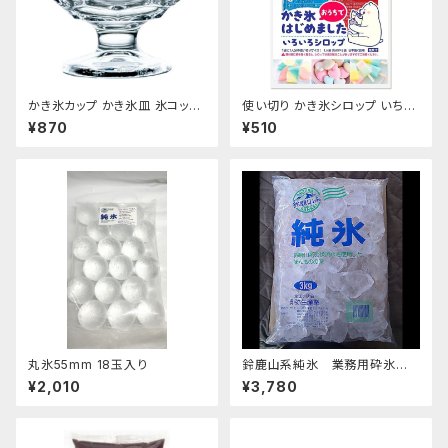
かき氷カップ かき氷皿 氷コップ
使い切り かき氷シロップ いちご
デザートカップ、アイスクリーム
ハワイアンブルー マンゴー マス
¥870
¥510
カップ 340ml 東洋佐々木ガラ
カット コーラ 35mL各1袋5種類
ス 日本製 食洗機対応 おすす
【クリックポスト便専用】
め
丸氷55mm 18玉入り
鈴鹿山系純氷 業務用砕氷 1
4.4kg
¥2,010
¥3,780