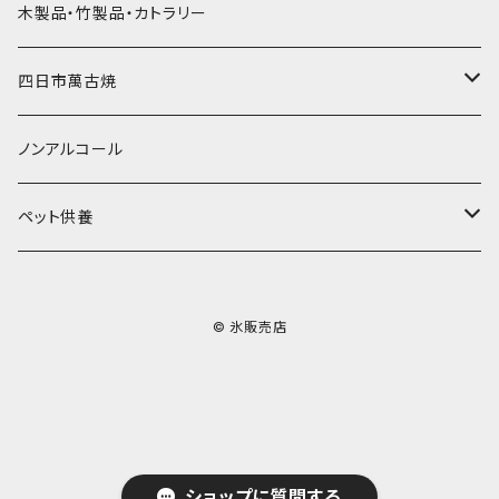
その他かき氷用品
ドライアイス15ｋｇ
木製品・竹製品・カトラリー
無添加瓶シロップ
ガラス製カップ
ドライアイス20ｋｇ
四日市萬古焼
ドライアイス25ｋｇ
土鍋・土釜
ノンアルコール
一般土鍋
皿・椀・丼・小物
ペット供養
深鍋
皿
オーブン・レンジ食器
ペットお棺ひつぎ
© 氷販売店
浅鍋
椀
オーブン対応
陶板・コンロ
お見送り・お別れ用品
タジン鍋
丼・鉢
レンジ対応
酒器
メモリアルグッツ
ご飯鍋・土釜
小物
茶器
葬祭用ドライアイス
ショップに質問する