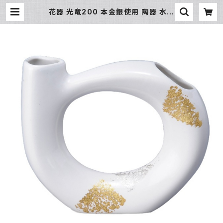
花器 光竜200 本金銀使用 陶器 水盤
花瓶 コンポーネント フラワーベース
| 氷販売店