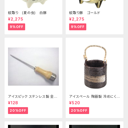
蚊取り (夏の虫) 白豚
蚊取り豚 ゴールド
¥2,275
¥2,275
9%OFF
9%OFF
アイスピック ステンレス製 全長
アイスペール 陶器製 冷めにくい
215ｍｍ
二重構造 860ml
¥128
¥520
20%OFF
20%OFF