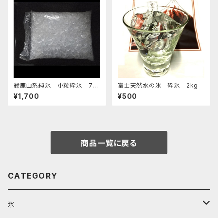
鈴鹿山系純氷 小粒砕氷 7k
富士天然水の氷 砕氷 2kg
g
¥1,700
¥500
商品一覧に戻る
CATEGORY
氷