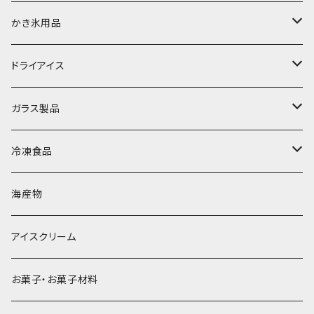
富士天然水の氷
かき氷用品
丸氷
かき氷シロップ
ドライアイス
直径70mm
無果汁1.8Lパック
角氷
かき氷機・かき氷器
ドライアイス3ｋｇ
ガラス製品
直径65mm
無果汁1Lパック
砕氷
かき氷カップ
ドライアイス4ｋｇ
オンザロック・グラス
冷凍食品
直径60mm
無果汁900mLパック
発泡スチロール無地-使い捨て
氷河の氷
かき氷スプーン・スプーンストロー
ドライアイス5ｋｇ
ビール・グラス
肉まん・あんまん
海産物
直径55mm
無果汁使い切りパック
発泡スチロールプリント柄
プラスチック・スプーン
氷アイテム
コンデンスミルク・練乳・あんこ
ドライアイス8ｋｇ
タンブラー
パスタ・スパゲッティ
アイスクリーム
ラグビーボール（卵型）
果汁入り天然色素1Lパック
紙製プリント柄
プラスチック・スプーンストロー
かき氷セット
ドライアイス10ｋｇ
かき氷器
惣菜
お菓子・お菓子材料
果汁入り600ｍL瓶
プラスチック・カップ