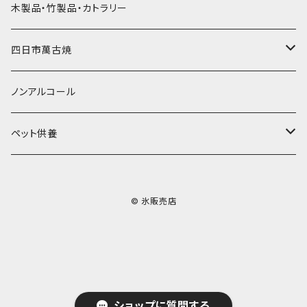
その他かき氷用品
ドライアイス15ｋｇ
木製品・竹製品・カトラリー
無添加瓶シロップ
ガラス製カップ
ドライアイス20ｋｇ
四日市萬古焼
ドライアイス25ｋｇ
土鍋・土釜
ノンアルコール
一般土鍋
皿・椀・丼・小物
ペット供養
深鍋
皿
オーブン・レンジ食器
ペットお棺ひつぎ
© 氷販売店
浅鍋
椀
オーブン対応
陶板・コンロ
お見送り・お別れ用品
タジン鍋
丼・鉢
レンジ対応
酒器
メモリアルグッツ
ご飯鍋・土釜
小物
茶器
葬祭用ドライアイス
ショップに質問する