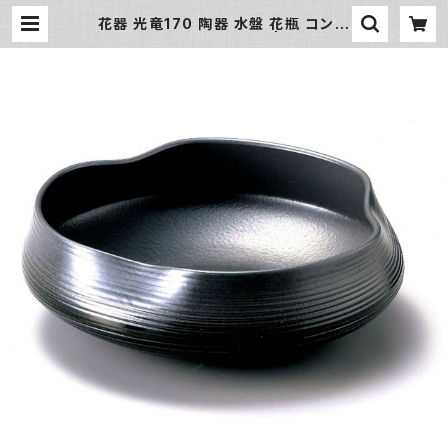
花器 光竜170 陶器 水盤 花瓶 コンポ
ーネント フラワーベース | 氷販売店