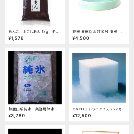
あんこ 上こしあん 1kg 老舗
花器 青磁丸水盤10号 陶器 水
あんこ屋のこだわり餡
盤 花瓶 フラワーベース
¥1,578
¥4,500
鈴鹿山系純氷 業務用砕氷 1
ＹＡＹＯＩ ドライアイス 25ｋｇ
4.4kg
¥3,780
¥12,500