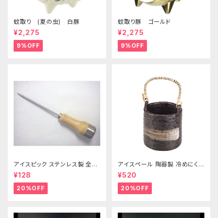
蚊取り (夏の虫) 白豚
蚊取り豚 ゴールド
¥2,275
¥2,275
9%OFF
9%OFF
アイスピック ステンレス製 全長
アイスペール 陶器製 冷めにくい
215ｍｍ
二重構造 860ml
¥128
¥520
20%OFF
20%OFF