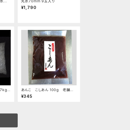
 水盤
丸氷70mm 9玉入り
¥1,790
7kg
あんこ こしあん 100g 老舗あ
んこ屋のこだわり餡【クリックポス
¥345
ト便】