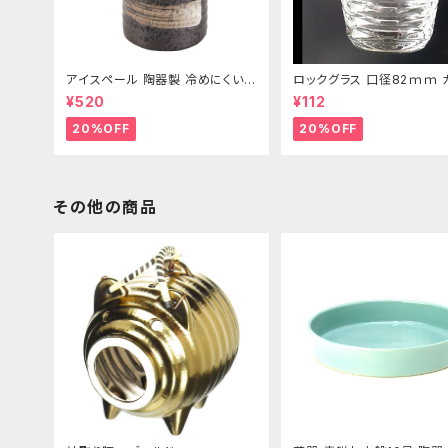
アイスペール 陶器製 冷めにくい二
ロックグラス 口径82ｍｍ 
重構造 860ml
製 250cc
¥520
¥112
20%OFF
20%OFF
その他の商品