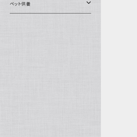
一般土鍋
皿・椀・丼・小物
ペット供養
深鍋
皿
オーブン・レンジ食器
ペットお棺ひつぎ
浅鍋
椀
オーブン対応
陶板・コンロ
お見送り・お別れ用品
タジン鍋
丼・鉢
レンジ対応
酒器
メモリアルグッツ
ご飯鍋・土釜
小物
茶器
葬祭用ドライアイス
ＩＨ鍋
花器
機能鍋
生花・立花
季節・歳時記・縁起物・置物
水盤・大皿
雛飾り