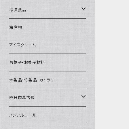
直径65mm
無果汁1Lパック
砕氷
かき氷カップ
ドライアイス4ｋｇ
オンザロック・グラス
冷凍食品
直径60mm
無果汁900mLパック
発泡スチロール無地-使い捨て
氷河の氷
かき氷スプーン・スプーンストロー
ドライアイス5ｋｇ
ビール・グラス
肉まん・あんまん
海産物
直径55mm
無果汁使い切りパック
発泡スチロールプリント柄
プラスチック・スプーン
氷アイテム
コンデンスミルク・練乳・あんこ
ドライアイス8ｋｇ
タンブラー
パスタ・スパゲッティ
アイスクリーム
ラグビーボール（卵型）
果汁入り天然色素1Lパック
紙製プリント柄
プラスチック・スプーンストロー
かき氷セット
ドライアイス10ｋｇ
かき氷器
惣菜
お菓子・お菓子材料
果汁入り600ｍL瓶
プラスチック・カップ
その他かき氷用品
ドライアイス15ｋｇ
木製品・竹製品・カトラリー
無添加瓶シロップ
ガラス製カップ
ドライアイス20ｋｇ
四日市萬古焼
ドライアイス25ｋｇ
土鍋・土釜
ノンアルコール