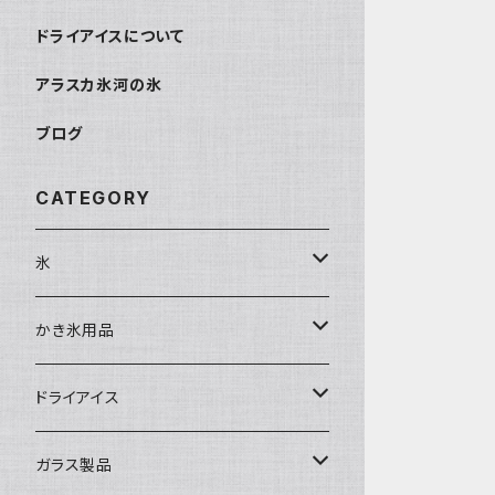
ドライアイスについて
アラスカ氷河の氷
ブログ
CATEGORY
氷
富士天然水の氷
かき氷用品
丸氷
かき氷シロップ
ドライアイス
直径70mm
無果汁1.8Lパック
角氷
かき氷機・かき氷器
ドライアイス3ｋｇ
ガラス製品