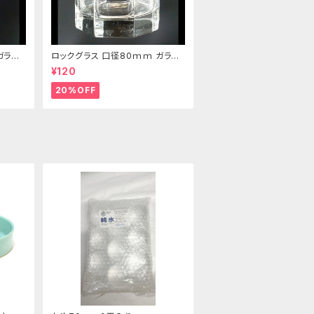
ガラス
ロックグラス 口径80ｍｍ ガラス
製 220cc
¥120
20%OFF