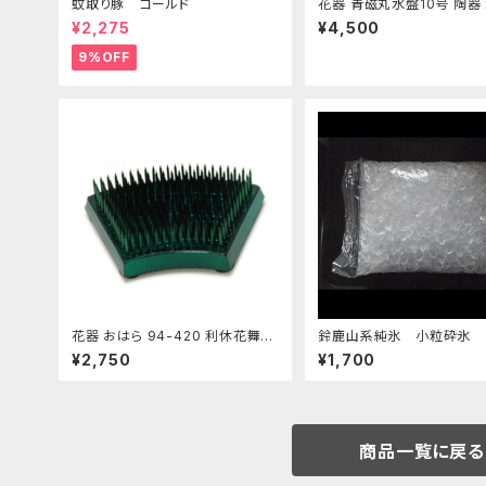
蚊取り豚 ゴールド
花器 青磁丸水盤10号 陶器
花瓶 フラワーベース
¥2,275
¥4,500
9%OFF
花器 おはら 94-420 利休花舞剣
鈴鹿山系純氷 小粒砕氷 
山 S フラワーベース 水盤
¥2,750
¥1,700
商品一覧に戻る