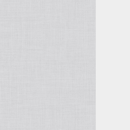
自由花・変形
五月飾り
投げ入れ・寸胴
干支・縁起物
コンポート（脚付き花器）
置物