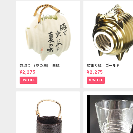
蚊取り (夏の虫) 白豚
蚊取り豚 ゴールド
¥2,275
¥2,275
9%OFF
9%OFF