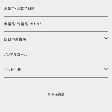
ラグビーボール（卵型）
果汁入り天然色素1Lパック
紙製プリント柄
プラスチック・スプーンストロー
かき氷セット
ドライアイス10ｋｇ
かき氷器
惣菜
お菓子・お菓子材料
果汁入り600ｍL瓶
プラスチック・カップ
その他かき氷用品
ドライアイス15ｋｇ
木製品・竹製品・カトラリー
無添加瓶シロップ
ガラス製カップ
ドライアイス20ｋｇ
四日市萬古焼
ドライアイス25ｋｇ
土鍋・土釜
ノンアルコール
一般土鍋
皿・椀・丼・小物
ペット供養
深鍋
皿
オーブン・レンジ食器
ペットお棺ひつぎ
© 氷販売店
浅鍋
椀
オーブン対応
陶板・コンロ
お見送り・お別れ用品
タジン鍋