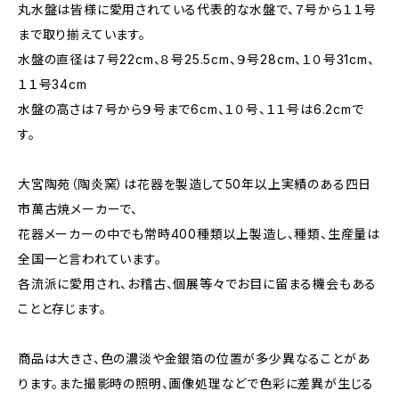
丸水盤は皆様に愛用されている代表的な水盤で、７号から１１号
まで取り揃えています。
水盤の直径は７号22cm、８号25.5cm、９号28cm、１０号31cm、
１１号34cm
水盤の高さは７号から９号まで6cm、１０号、１１号は6.2cmで
す。
大宮陶苑（陶炎窯）は花器を製造して50年以上実績のある四日
市萬古焼メーカーで、
花器メーカーの中でも常時400種類以上製造し、種類、生産量は
全国一と言われています。
各流派に愛用され、お稽古、個展等々でお目に留まる機会もある
ことと存じます。
商品は大きさ、色の濃淡や金銀箔の位置が多少異なることがあ
ります。また撮影時の照明、画像処理などで色彩に差異が生じる