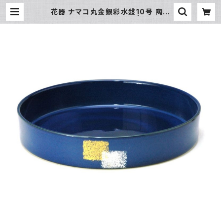
花器 ナマコ丸金銀彩水盤10号 陶器
水盤 花瓶 フラワーベース | 氷販売店