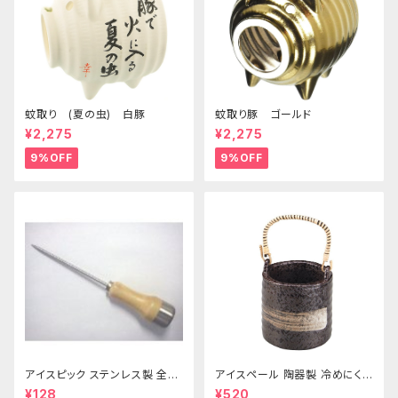
蚊取り (夏の虫) 白豚
蚊取り豚 ゴールド
¥2,275
¥2,275
9%OFF
9%OFF
アイスピック ステンレス製 全長
アイスペール 陶器製 冷めにくい
215ｍｍ
二重構造 860ml
¥128
¥520