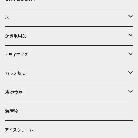
氷
富士天然水の氷
かき氷用品
丸氷
かき氷シロップ
ドライアイス
直径70mm
無果汁1.8Lパック
角氷
かき氷機・かき氷器
ドライアイス3ｋｇ
ガラス製品
直径65mm
無果汁1Lパック
砕氷
かき氷カップ
ドライアイス4ｋｇ
オンザロック・グラス
冷凍食品
直径60mm
無果汁900mLパック
発泡スチロール無地-使い捨て
氷河の氷
かき氷スプーン・スプーンストロー
ドライアイス5ｋｇ
ビール・グラス
肉まん・あんまん
海産物
直径55mm
無果汁使い切りパック
発泡スチロールプリント柄
プラスチック・スプーン
氷アイテム
コンデンスミルク・練乳・あんこ
ドライアイス8ｋｇ
タンブラー
パスタ・スパゲッティ
アイスクリーム