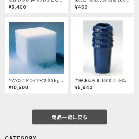
花器 おはら 9-1602-3 白石投
あんこ 桜あん さくら餡 200ｇ
入 白 花瓶 フラワーベース
老舗 あんこ屋のこだわり餡【ク
¥5,400
¥466
リックポスト便】
ＹＡＹＯＩ ドライアイス 20ｋｇ
花器 おはら 9-1600-5 小原投
おすすめ
入 ナマコ 花瓶 フラワーベース
¥10,500
¥5,940
商品一覧に戻る
CATEGORY