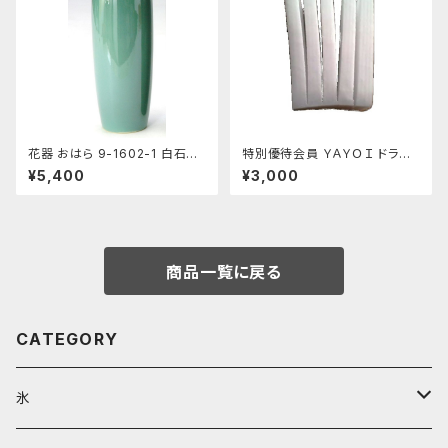
花器 おはら 9-1602-1 白石投
特別優待会員 ＹＡＹＯＩ ドライ
入 青磁 花瓶 フラワーベース
アイス 5kg（出荷時6kg弱）
¥5,400
¥3,000
おすすめ
商品一覧に戻る
CATEGORY
氷