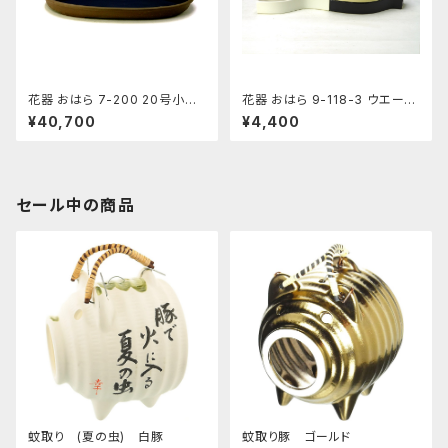
花器 おはら 7-200 20号小判
花器 おはら 9-118-3 ウエーブ
水盤 花瓶 フラワーベース 水盤
小黒ツヤ 花瓶 フラワーベース
¥40,700
¥4,400
水盤
セール中の商品
蚊取り (夏の虫) 白豚
蚊取り豚 ゴールド