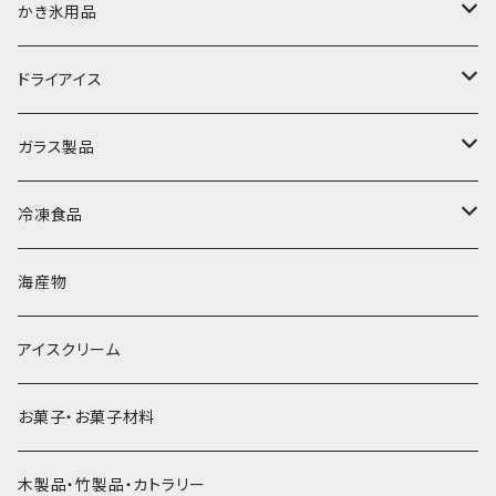
富士天然水の氷
かき氷用品
丸氷
かき氷シロップ
ドライアイス
直径70mm
無果汁1.8Lパック
角氷
かき氷機・かき氷器
ドライアイス3ｋｇ
ガラス製品
直径65mm
無果汁1Lパック
砕氷
かき氷カップ
ドライアイス4ｋｇ
オンザロック・グラス
冷凍食品
直径60mm
無果汁900mLパック
発泡スチロール無地-使い捨て
氷河の氷
かき氷スプーン・スプーンストロー
ドライアイス5ｋｇ
ビール・グラス
肉まん・あんまん
海産物
直径55mm
無果汁使い切りパック
発泡スチロールプリント柄
プラスチック・スプーン
氷アイテム
コンデンスミルク・練乳・あんこ
ドライアイス8ｋｇ
タンブラー
パスタ・スパゲッティ
アイスクリーム
ラグビーボール（卵型）
果汁入り天然色素1Lパック
紙製プリント柄
プラスチック・スプーンストロー
かき氷セット
ドライアイス10ｋｇ
かき氷器
惣菜
お菓子・お菓子材料
果汁入り600ｍL瓶
プラスチック・カップ
その他かき氷用品
ドライアイス15ｋｇ
木製品・竹製品・カトラリー