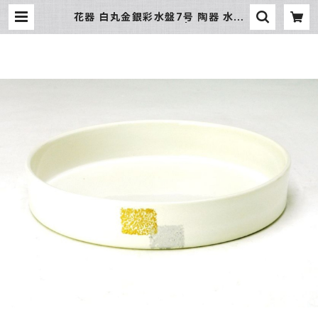
花器 白丸金銀彩水盤7号 陶器 水盤
花瓶 フラワーベース | 氷販売店