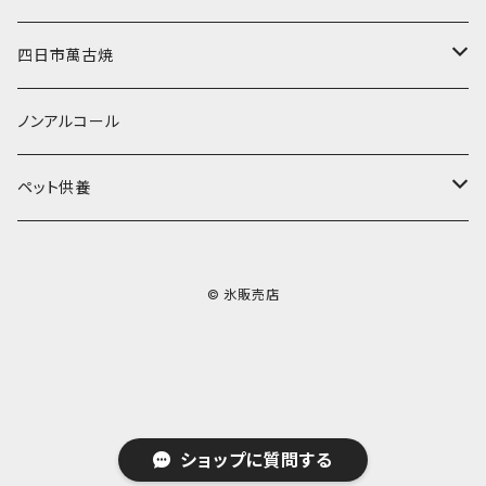
無添加瓶シロップ
ガラス製カップ
ドライアイス20ｋｇ
四日市萬古焼
ドライアイス25ｋｇ
土鍋・土釜
ノンアルコール
一般土鍋
皿・椀・丼・小物
ペット供養
深鍋
皿
オーブン・レンジ食器
ペットお棺ひつぎ
© 氷販売店
浅鍋
椀
オーブン対応
陶板・コンロ
お見送り・お別れ用品
タジン鍋
丼・鉢
レンジ対応
酒器
メモリアルグッツ
ご飯鍋・土釜
小物
茶器
葬祭用ドライアイス
ショップに質問する