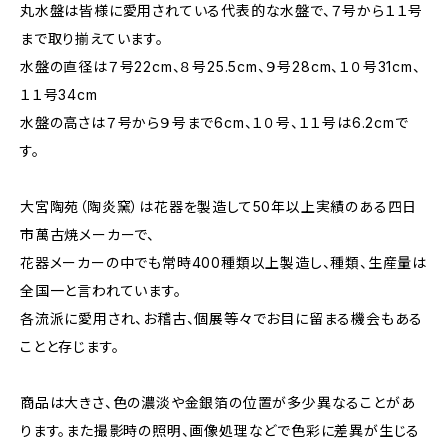
丸水盤は皆様に愛用されている代表的な水盤で、７号から１１号
まで取り揃えています。
水盤の直径は７号22cm、８号25.5cm、９号28cm、１０号31cm、
１１号34cm
水盤の高さは７号から９号まで6cm、１０号、１１号は6.2cmで
す。
大宮陶苑（陶炎窯）は花器を製造して50年以上実績のある四日
市萬古焼メーカーで、
花器メーカーの中でも常時400種類以上製造し、種類、生産量は
全国一と言われています。
各流派に愛用され、お稽古、個展等々でお目に留まる機会もある
ことと存じます。
商品は大きさ、色の濃淡や金銀箔の位置が多少異なることがあ
ります。また撮影時の照明、画像処理などで色彩に差異が生じる