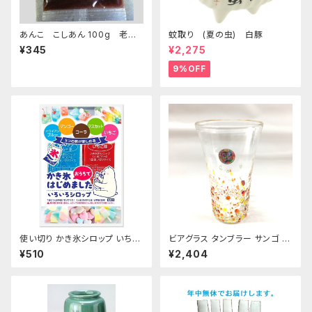
あんこ こしあん 100g 老舗
蚊取り (夏の虫) 白豚
あんこ屋のこだわり餡【クリック
¥345
¥2,275
ポスト便】
9%OFF
使い切り かき氷シロップ いちご
ビアグラス タンブラー サンゴ 琉
ハワイアンブルー マンゴー マス
球ガラス 200cc
¥510
¥2,404
カット コーラ 35mL各1袋5種類
【クリックポスト便専用】