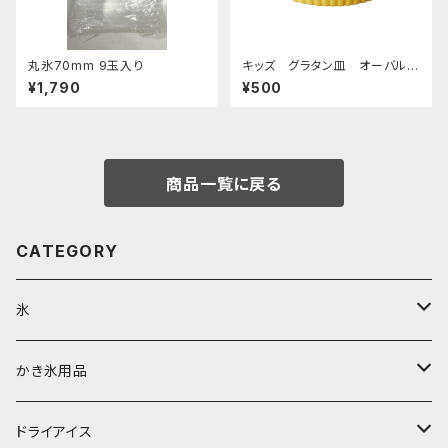
丸氷70mm 9玉入り
キッズ グラタン皿 オーバルデ
ィッシュ 超特急イエロー
¥1,790
¥500
商品一覧に戻る
CATEGORY
氷
富士天然水の氷
かき氷用品
丸氷
かき氷シロップ
ドライアイス