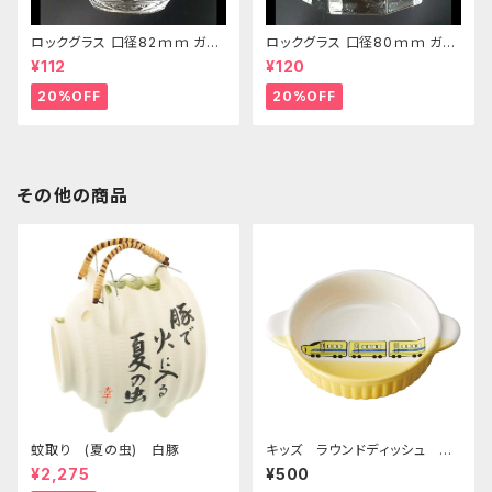
ロックグラス 口径82ｍｍ ガラ
ロックグラス 口径80ｍｍ ガラ
ス製 250cc
ス製 220cc
¥112
¥120
20%OFF
20%OFF
その他の商品
蚊取り (夏の虫) 白豚
キッズ ラウンドディッシュ 超
特急イエロー
¥2,275
¥500