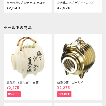
かき氷カップ かき氷皿 氷コップ
かき氷カップ デザートカップ パ
デザートカップ、アイスクリーム
フェ・サンデーグラス サンゴ 琉
¥2,640
¥2,926
カップ 鳴門 花 フラッペ デザー
球ガラス おすすめ
ト鉢 日本製 おすすめ
セール中の商品
蚊取り (夏の虫) 白豚
蚊取り豚 ゴールド
¥2,275
¥2,275
9%OFF
9%OFF