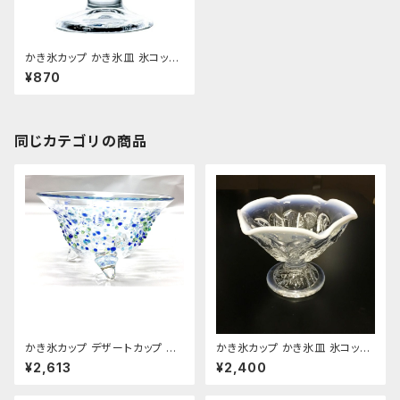
かき氷カップ かき氷皿 氷コップ
デザートカップ、アイスクリーム
¥870
カップ 340ml 東洋佐々木ガラ
ス 日本製 食洗機対応 おすす
め
同じカテゴリの商品
かき氷カップ デザートカップ パ
かき氷カップ かき氷皿 氷コップ
フェ・サンデーグラス ラグーン
デザートカップ、アイスクリーム
¥2,613
¥2,400
琉球ガラス おすすめ
カップ 氷彩 色：クリア 東洋佐々
木ガラス製