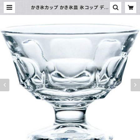
かき氷カップ かき氷皿 氷コップ デザ
ートカップ、アイスクリームカップ 34
0ml 東洋佐々木ガラス 日本製 食洗
機対応 おすすめ | 氷販売店