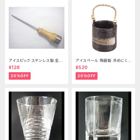
アイスピック ステンレス製 全長
アイスペール 陶器製 冷めにくい
215ｍｍ
二重構造 860ml
¥128
¥520
20%OFF
20%OFF