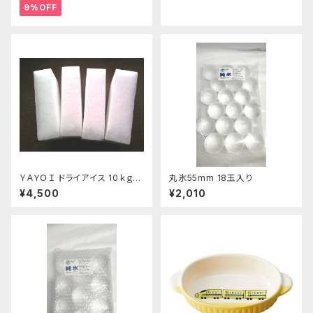
9%OFF
ＹＡＹＯＩ ドライアイス 10ｋｇ
丸氷55mm 18玉入り
おすすめ
¥4,500
¥2,010