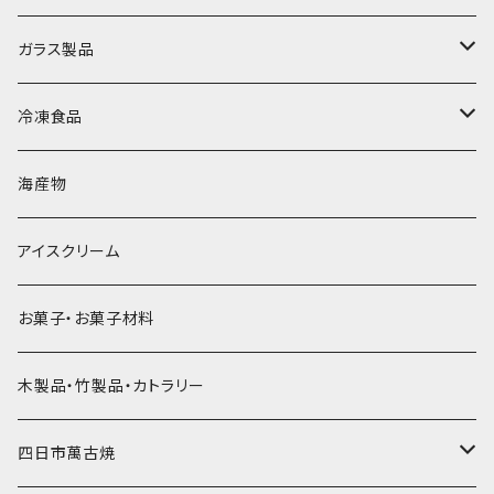
直径70mm
無果汁1.8Lパック
角氷
かき氷機・かき氷器
ドライアイス3ｋｇ
ガラス製品
直径65mm
無果汁1Lパック
砕氷
かき氷カップ
ドライアイス4ｋｇ
オンザロック・グラス
冷凍食品
直径60mm
無果汁900mLパック
発泡スチロール無地-使い捨て
氷河の氷
かき氷スプーン・スプーンストロー
ドライアイス5ｋｇ
ビール・グラス
肉まん・あんまん
海産物
直径55mm
無果汁使い切りパック
発泡スチロールプリント柄
プラスチック・スプーン
氷アイテム
コンデンスミルク・練乳・あんこ
ドライアイス8ｋｇ
タンブラー
パスタ・スパゲッティ
アイスクリーム
ラグビーボール（卵型）
果汁入り天然色素1Lパック
紙製プリント柄
プラスチック・スプーンストロー
かき氷セット
ドライアイス10ｋｇ
かき氷器
惣菜
お菓子・お菓子材料
果汁入り600ｍL瓶
プラスチック・カップ
その他かき氷用品
ドライアイス15ｋｇ
木製品・竹製品・カトラリー
無添加瓶シロップ
ガラス製カップ
ドライアイス20ｋｇ
四日市萬古焼