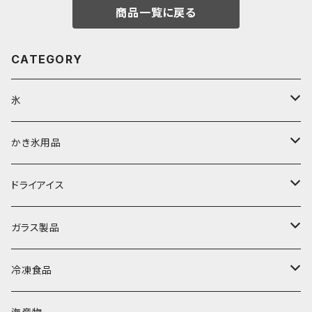
商品一覧に戻る
CATEGORY
氷
富士天然水の氷
かき氷用品
丸氷
かき氷シロップ
ドライアイス
直径70mm
無果汁1.8Lパック
角氷
かき氷機・かき氷器
ドライアイス3ｋｇ
ガラス製品
直径65mm
無果汁1Lパック
砕氷
かき氷カップ
ドライアイス4ｋｇ
オンザロック・グラス
冷凍食品
直径60mm
無果汁900mLパック
発泡スチロール無地-使い捨て
氷河の氷
かき氷スプーン・スプーンストロー
ドライアイス5ｋｇ
ビール・グラス
肉まん・あんまん