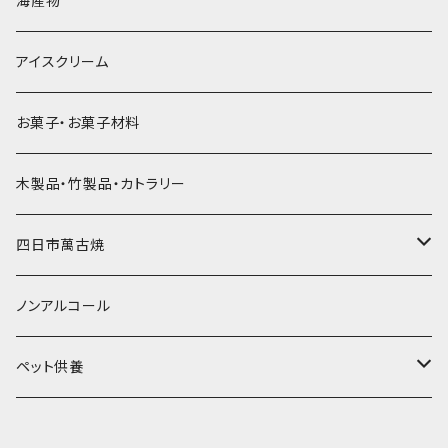
海産物
直径55mm
無果汁使い切りパック
発泡スチロールプリント柄
プラスチック・スプーン
氷アイテム
コンデンスミルク・練乳・あんこ
ドライアイス8ｋｇ
タンブラー
パスタ・スパゲッティ
アイスクリーム
ラグビーボール（卵型）
果汁入り天然色素1Lパック
紙製プリント柄
プラスチック・スプーンストロー
かき氷セット
ドライアイス10ｋｇ
かき氷器
惣菜
お菓子・お菓子材料
果汁入り600ｍL瓶
プラスチック・カップ
その他かき氷用品
ドライアイス15ｋｇ
木製品・竹製品・カトラリー
無添加瓶シロップ
ガラス製カップ
ドライアイス20ｋｇ
四日市萬古焼
ドライアイス25ｋｇ
土鍋・土釜
ノンアルコール
一般土鍋
皿・椀・丼・小物
ペット供養
深鍋
皿
オーブン・レンジ食器
ペットお棺ひつぎ