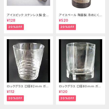
アイスピック ステンレス製 全長
アイスペール 陶器製 冷めにくい
215ｍｍ
二重構造 860ml
¥128
¥520
20%OFF
20%OFF
ロックグラス 口径82ｍｍ ガラ
ロックグラス 口径80ｍｍ ガラ
ス製 250cc
ス製 220cc
¥112
¥120
20%OFF
20%OFF