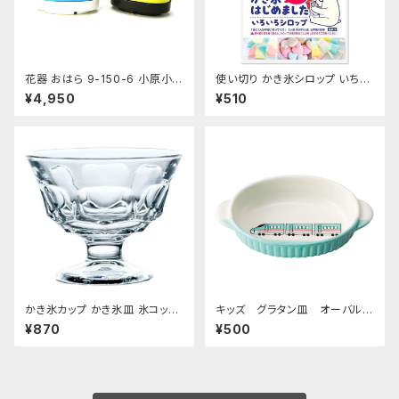
花器 おはら 9-150-6 小原小
使い切り かき氷シロップ いちご
判 ナマコ 花瓶 フラワーベース
ハワイアンブルー マンゴー マス
¥4,950
¥510
水盤
カット コーラ 35mL各1袋5種類
【クリックポスト便専用】
かき氷カップ かき氷皿 氷コップ
キッズ グラタン皿 オーバルデ
デザートカップ、アイスクリーム
ィッシュ 超特急エメラルド
¥870
¥500
カップ 340ml 東洋佐々木ガラ
ス 日本製 食洗機対応 おすす
め