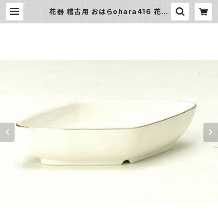
花器 稽古用 おはらohara416 花瓶
フラワーベース | 氷販売店