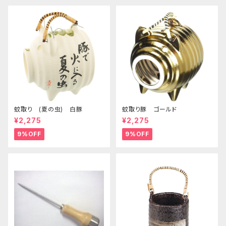
蚊取り (夏の虫) 白豚
蚊取り豚 ゴールド
¥2,275
¥2,275
9%OFF
9%OFF