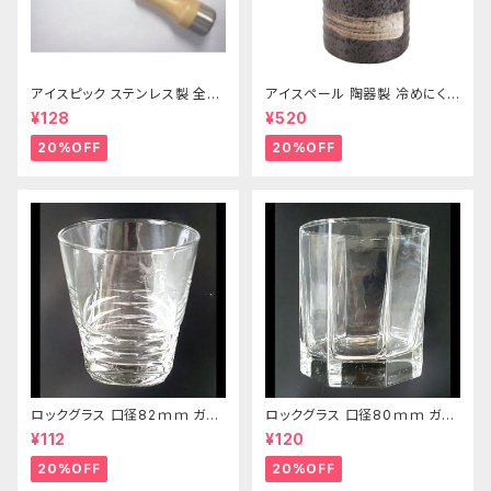
アイスピック ステンレス製 全長
アイスペール 陶器製 冷めにくい
215ｍｍ
二重構造 860ml
¥128
¥520
20%OFF
20%OFF
ロックグラス 口径82ｍｍ ガラ
ロックグラス 口径80ｍｍ ガラ
ス製 250cc
ス製 220cc
¥112
¥120
20%OFF
20%OFF