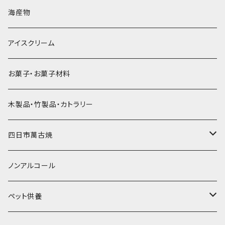
直径60mm
無果汁900mLパック
発泡スチロール無地-使い捨て
氷河の氷
かき氷スプーン・スプーンストロー
ドライアイス5ｋｇ
ビール・グラス
肉まん・あんまん
海産物
直径55mm
無果汁使い切りパック
発泡スチロールプリント柄
プラスチック・スプーン
氷アイテム
コンデンスミルク・練乳・あんこ
ドライアイス8ｋｇ
タンブラー
パスタ・スパゲッティ
アイスクリーム
ラグビーボール（卵型）
果汁入り天然色素1Lパック
紙製プリント柄
プラスチック・スプーンストロー
かき氷セット
ドライアイス10ｋｇ
かき氷器
惣菜
お菓子・お菓子材料
果汁入り600ｍL瓶
プラスチック・カップ
その他かき氷用品
ドライアイス15ｋｇ
木製品・竹製品・カトラリー
無添加瓶シロップ
ガラス製カップ
ドライアイス20ｋｇ
四日市萬古焼
ドライアイス25ｋｇ
土鍋・土釜
ノンアルコール
一般土鍋
皿・椀・丼・小物
ペット供養
深鍋
皿