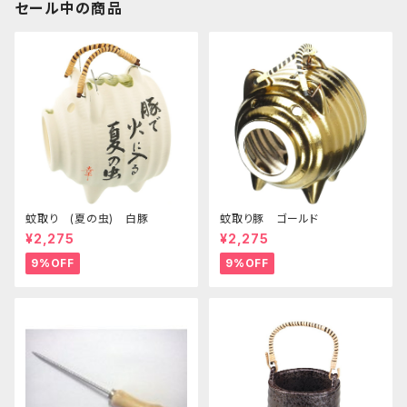
セール中の商品
蚊取り (夏の虫) 白豚
蚊取り豚 ゴールド
¥2,275
¥2,275
9%OFF
9%OFF