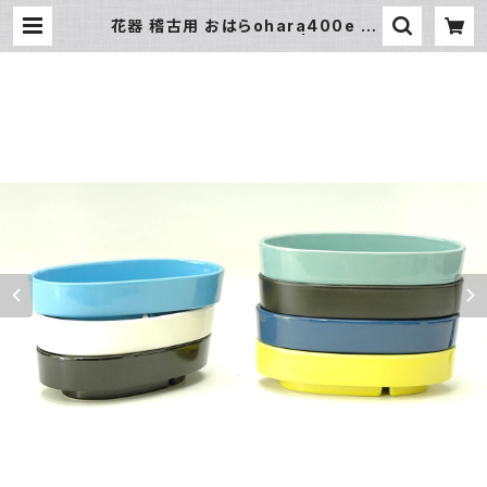
花器 稽古用 おはらohara400e ナ
マコ 花瓶 フラワーベース | 氷販売店