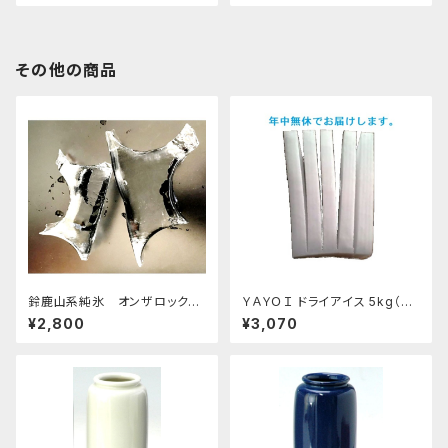
その他の商品
鈴鹿山系純氷 オンザロック
ＹＡＹＯＩ ドライアイス 5kg（出
原料 1.5kg 9袋
荷時6kg弱） おすすめ
¥2,800
¥3,070