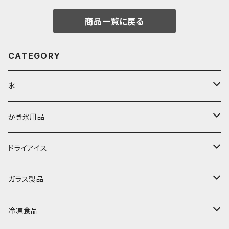
商品一覧に戻る
CATEGORY
氷
富士天然水の氷
かき氷用品
丸氷
かき氷シロップ
ドライアイス
直径70mm
無果汁1.8Lパック
角氷
かき氷機・かき氷器
ドライアイス3ｋｇ
ガラス製品
直径65mm
無果汁1Lパック
砕氷
かき氷カップ
ドライアイス4ｋｇ
オンザロック・グラス
冷凍食品