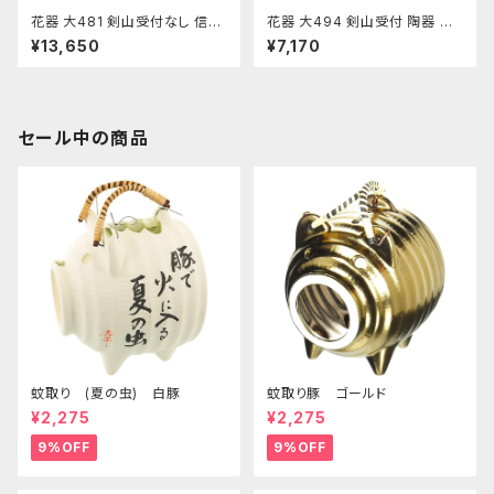
花器 大481 剣山受付なし 信楽
花器 大494 剣山受付 陶器 水
陶土使用 陶器 水盤 花瓶 フラワ
盤 花瓶 フラワーベース
¥13,650
¥7,170
ーベース
セール中の商品
蚊取り (夏の虫) 白豚
蚊取り豚 ゴールド
¥2,275
¥2,275
9%OFF
9%OFF