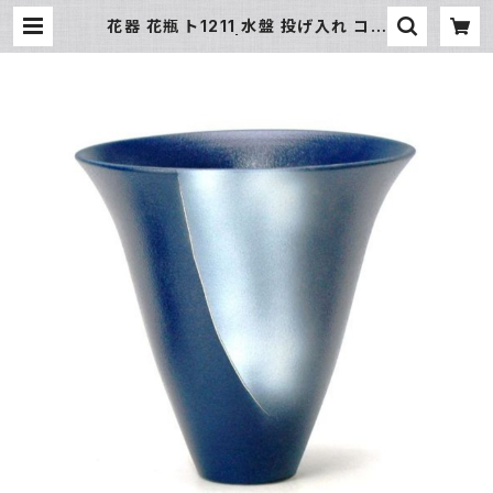
花器 花瓶 ト1211 水盤 投げ入れ コン
ポート | 氷販売店