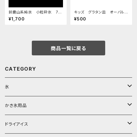
鈴鹿山系純氷 小粒砕氷 7k
キッズ グラタン皿 オーバルデ
g
ィッシュ 超特急エメラルド
¥1,700
¥500
商品一覧に戻る
CATEGORY
氷
富士天然水の氷
かき氷用品
丸氷
かき氷シロップ
ドライアイス