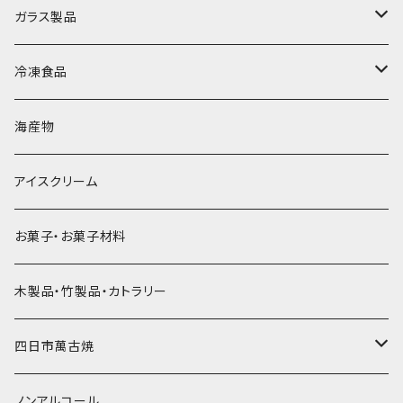
直径70mm
無果汁1.8Lパック
角氷
かき氷機・かき氷器
ドライアイス3ｋｇ
ガラス製品
直径65mm
無果汁1Lパック
砕氷
かき氷カップ
ドライアイス4ｋｇ
オンザロック・グラス
冷凍食品
直径60mm
無果汁900mLパック
発泡スチロール無地-使い捨て
氷河の氷
かき氷スプーン・スプーンストロー
ドライアイス5ｋｇ
ビール・グラス
肉まん・あんまん
海産物
直径55mm
無果汁使い切りパック
発泡スチロールプリント柄
プラスチック・スプーン
氷アイテム
コンデンスミルク・練乳・あんこ
ドライアイス8ｋｇ
タンブラー
パスタ・スパゲッティ
アイスクリーム
ラグビーボール（卵型）
果汁入り天然色素1Lパック
紙製プリント柄
プラスチック・スプーンストロー
かき氷セット
ドライアイス10ｋｇ
かき氷器
惣菜
お菓子・お菓子材料
果汁入り600ｍL瓶
プラスチック・カップ
その他かき氷用品
ドライアイス15ｋｇ
木製品・竹製品・カトラリー
無添加瓶シロップ
ガラス製カップ
ドライアイス20ｋｇ
四日市萬古焼
ドライアイス25ｋｇ
土鍋・土釜
ノンアルコール