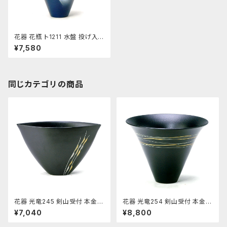
花器 花瓶 ト1211 水盤 投げ入
れ コンポート
¥7,580
同じカテゴリの商品
花器 光竜245 剣山受付 本金銀
花器 光竜254 剣山受付 本金使
使用 陶器 水盤 花瓶 コンポー
用 陶器 水盤 花瓶 コンポーネ
¥7,040
¥8,800
ネント フラワーベース
ント フラワーベース