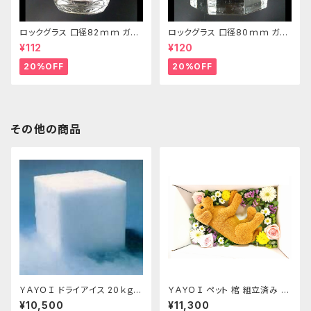
ロックグラス 口径82ｍｍ ガラ
ロックグラス 口径80ｍｍ ガラ
ス製 250cc
ス製 220cc
¥112
¥120
20%OFF
20%OFF
その他の商品
ＹＡＹＯＩ ドライアイス 20ｋｇ
ＹＡＹＯＩ ペット 棺 組立済み 防
おすすめ
水シート ドライアイス 10kg付
¥10,500
¥11,300
セット 冷凍便 S～M 小型犬 猫