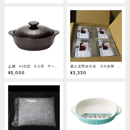
うさぎ用
土鍋 IH対応 6.5号 サーマ
富士天然水の氷 カキ氷用 2
テック チョコレート
kg 4個セット 発泡スチロール箱
¥5,000
¥3,330
入り