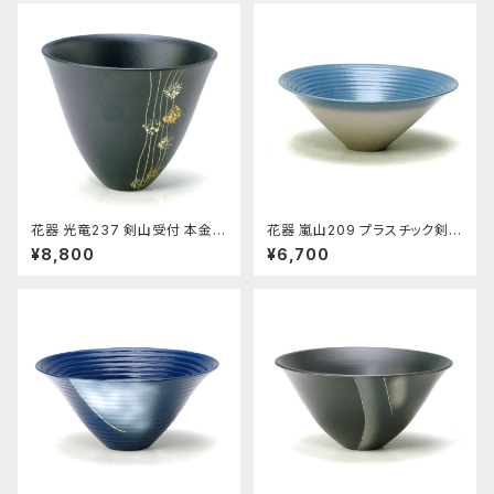
花器 光竜237 剣山受付 本金銀
花器 嵐山209 プラスチック剣山
使用 陶器 水盤 花瓶 コンポー
受付 信楽陶土使用 陶器 水盤
¥8,800
¥6,700
ネント フラワーベース
花瓶 フラワーベース