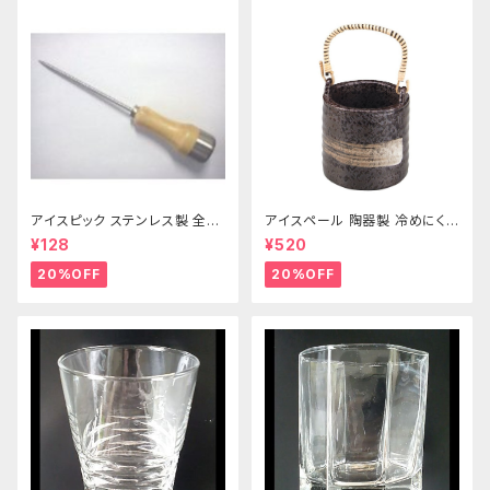
アイスピック ステンレス製 全長
アイスペール 陶器製 冷めにくい
215ｍｍ
二重構造 860ml
¥128
¥520
20%OFF
20%OFF