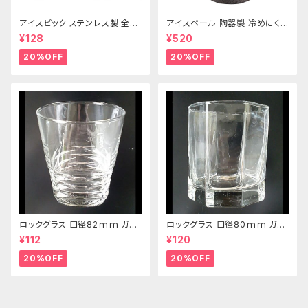
アイスピック ステンレス製 全長
アイスペール 陶器製 冷めにくい
215ｍｍ
二重構造 860ml
¥128
¥520
20%OFF
20%OFF
ロックグラス 口径82ｍｍ ガラ
ロックグラス 口径80ｍｍ ガラ
ス製 250cc
ス製 220cc
¥112
¥120
20%OFF
20%OFF