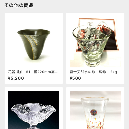
その他の商品
花器 北山-61 径220mm高さ
富士天然水の氷 砕氷 2kg
190ｍｍ 陶器製 剣山受付
¥5,200
¥500
水盤 生け花 いけばな 花瓶 華
道用花器