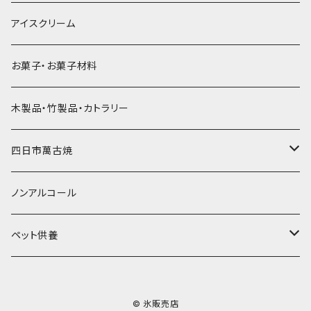
直径55mm
無果汁使い切りパック
発泡スチロールプリント柄
プラスチック・スプーン
氷アイテム
コンデンスミルク・練乳・あんこ
ドライアイス8ｋｇ
タンブラー
パスタ・スパゲッティ
アイスクリーム
ラグビーボール（卵型）
果汁入り天然色素1Lパック
紙製プリント柄
プラスチック・スプーンストロー
かき氷セット
ドライアイス10ｋｇ
かき氷器
惣菜
お菓子・お菓子材料
果汁入り600ｍL瓶
プラスチック・カップ
その他かき氷用品
ドライアイス15ｋｇ
木製品・竹製品・カトラリー
無添加瓶シロップ
ガラス製カップ
ドライアイス20ｋｇ
四日市萬古焼
ドライアイス25ｋｇ
土鍋・土釜
ノンアルコール
一般土鍋
皿・椀・丼・小物
ペット供養
深鍋
皿
オーブン・レンジ食器
ペットお棺ひつぎ
© 氷販売店