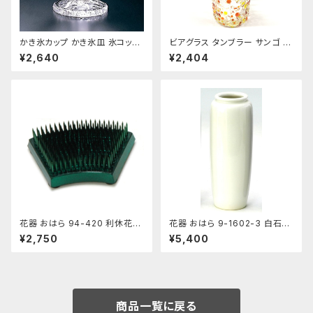
かき氷カップ かき氷皿 氷コップ
ビアグラス タンブラー サンゴ 琉
デザートカップ、アイスクリーム
球ガラス 200cc
¥2,640
¥2,404
カップ 鳴門 花 フラッペ デザー
ト鉢 日本製 おすすめ
花器 おはら 94-420 利休花舞
花器 おはら 9-1602-3 白石投
剣山 S フラワーベース 水盤
入 白 花瓶 フラワーベース
¥2,750
¥5,400
商品一覧に戻る