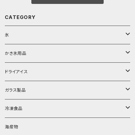
CATEGORY
氷
富士天然水の氷
かき氷用品
丸氷
かき氷シロップ
ドライアイス
直径70mm
無果汁1.8Lパック
角氷
かき氷機・かき氷器
ドライアイス3ｋｇ
ガラス製品
直径65mm
無果汁1Lパック
砕氷
かき氷カップ
ドライアイス4ｋｇ
オンザロック・グラス
冷凍食品
直径60mm
無果汁900mLパック
発泡スチロール無地-使い捨て
氷河の氷
かき氷スプーン・スプーンストロー
ドライアイス5ｋｇ
ビール・グラス
肉まん・あんまん
海産物