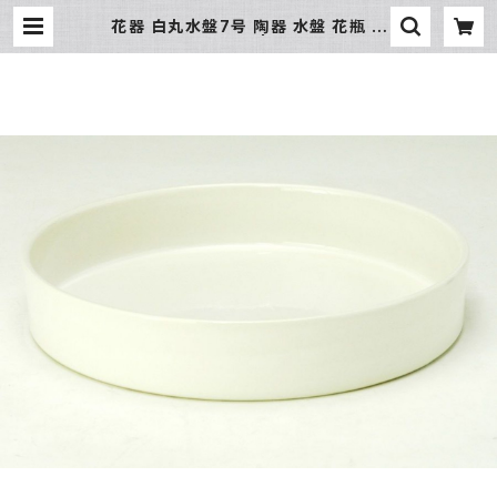
花器 白丸水盤7号 陶器 水盤 花瓶 フ
ラワーベース | 氷販売店