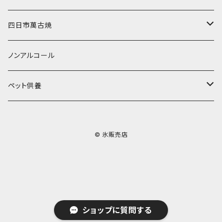
無添加瓶シロップ
ガラス製カップ
ドライアイス20ｋｇ
四日市萬古焼
ドライアイス25ｋｇ
土鍋・土釜
ノンアルコール
一般土鍋
皿・椀・丼・小物
ペット供養
深鍋
皿
オーブン・レンジ食器
ペットお棺ひつぎ
© 氷販売店
浅鍋
椀
オーブン対応
陶板・コンロ
お見送り・お別れ用品
タジン鍋
丼・鉢
レンジ対応
酒器
メモリアルグッツ
ご飯鍋・土釜
小物
茶器
葬祭用ドライアイス
ショップに質問する