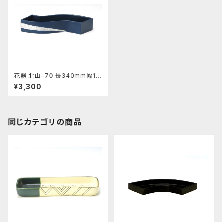
花器 北山-70 長340mm幅10
0mm高さ55mm 陶器製 水
¥3,300
盤 生け花 いけばな 花瓶 華道
用花器
同じカテゴリの商品