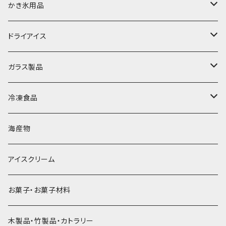
富士天然水の氷
かき氷用品
丸氷
かき氷シロップ
ドライアイス
直径70mm
無果汁1.8Lパック
角氷
かき氷機・かき氷器
ドライアイス3ｋｇ
ガラス製品
直径65mm
無果汁1Lパック
砕氷
かき氷カップ
ドライアイス4ｋｇ
オンザロック・グラス
冷凍食品
直径60mm
無果汁900mLパック
発泡スチロール無地-使い捨て
氷河の氷
かき氷スプーン・スプーンストロー
ドライアイス5ｋｇ
ビール・グラス
肉まん・あんまん
海産物
直径55mm
無果汁使い切りパック
発泡スチロールプリント柄
プラスチック・スプーン
氷アイテム
コンデンスミルク・練乳・あんこ
ドライアイス8ｋｇ
タンブラー
パスタ・スパゲッティ
アイスクリーム
ラグビーボール（卵型）
果汁入り天然色素1Lパック
紙製プリント柄
プラスチック・スプーンストロー
かき氷セット
ドライアイス10ｋｇ
かき氷器
惣菜
お菓子・お菓子材料
果汁入り600ｍL瓶
プラスチック・カップ
その他かき氷用品
ドライアイス15ｋｇ
木製品・竹製品・カトラリー