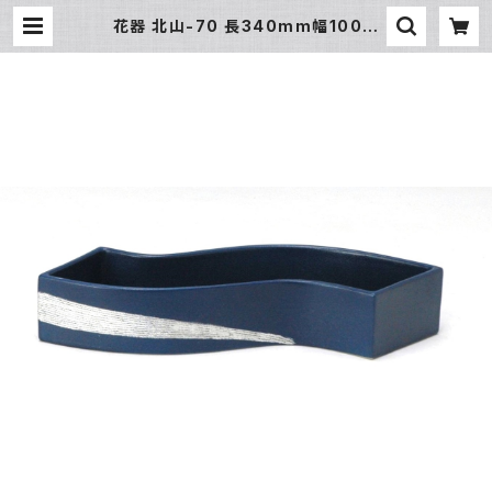
花器 北山-70 長340mm幅100m
m高さ55mm 陶器製 水盤 生け花
いけばな 花瓶 華道用花器 | 氷販売
店