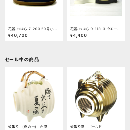
花器 おはら 7-200 20号小判
花器 おはら 9-118-3 ウエーブ
水盤 花瓶 フラワーベース 水盤
小黒ツヤ 花瓶 フラワーベース
¥40,700
¥4,400
水盤
セール中の商品
蚊取り (夏の虫) 白豚
蚊取り豚 ゴールド