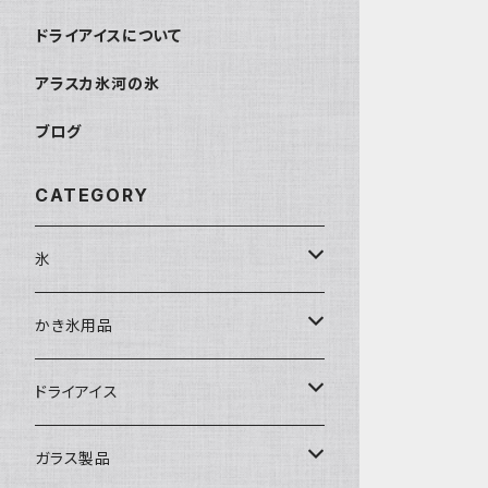
ドライアイスについて
アラスカ氷河の氷
ブログ
CATEGORY
氷
富士天然水の氷
かき氷用品
丸氷
かき氷シロップ
ドライアイス
直径70mm
無果汁1.8Lパック
角氷
かき氷機・かき氷器
ドライアイス3ｋｇ
ガラス製品