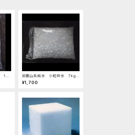
14.
鈴鹿山系純氷 小粒砕氷 7kg
¥1,700