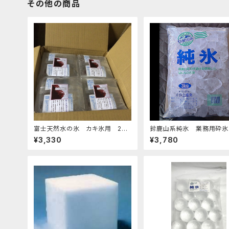
その他の商品
富士天然水の氷 カキ氷用 2kg
鈴鹿山系純氷 業務用砕氷 
4個セット 発泡スチロール箱入り
4kg
¥3,330
¥3,780