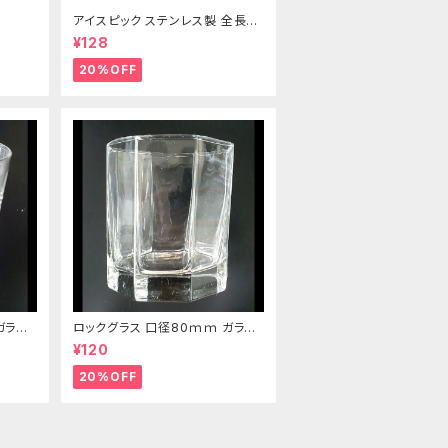
アイスピック ステンレス製 全長21
5ｍｍ
¥128
20%OFF
ガラス
ロックグラス 口径80ｍｍ ガラス
製 220cc
¥120
20%OFF