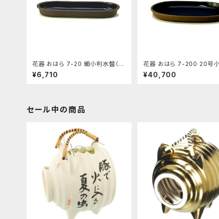
花器 おはら 7-20 細小判水盤（流
花器 おはら 7-200 20号
円） 花瓶 フラワーベース 水盤
盤 花瓶 フラワーベース 水
¥6,710
¥40,700
セール中の商品