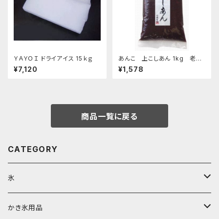
ＹＡＹＯＩ ドライアイス 15ｋｇ
あんこ 上こしあん 1kg 老舗
あんこ屋のこだわり餡
¥7,120
¥1,578
商品一覧に戻る
CATEGORY
氷
富士天然水の氷
かき氷用品