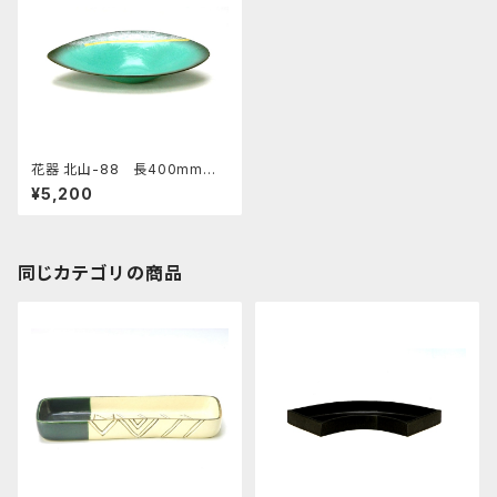
花器 北山-88 長400mm幅2
50mm高さ75mm 陶器製
¥5,200
水盤 生け花 いけばな 花瓶 華
道用花器
同じカテゴリの商品