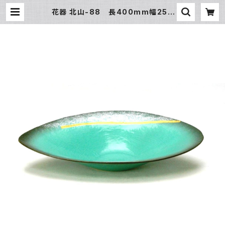
花器 北山-88 長400mm幅250
mm高さ75mm 陶器製 水盤 生け
花 いけばな 花瓶 華道用花器 | 氷販
売店