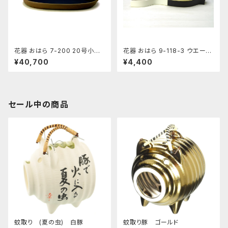
花器 おはら 7-200 20号小判
花器 おはら 9-118-3 ウエーブ
水盤 花瓶 フラワーベース 水盤
小黒ツヤ 花瓶 フラワーベース
¥40,700
¥4,400
水盤
セール中の商品
蚊取り (夏の虫) 白豚
蚊取り豚 ゴールド