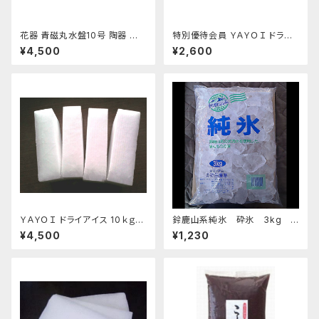
花器 青磁丸水盤10号 陶器 水
特別優待会員 ＹＡＹＯＩ ドライ
盤 花瓶 フラワーベース
アイス 4kg（出荷時5kg弱）
¥4,500
¥2,600
ＹＡＹＯＩ ドライアイス 10ｋｇ
鈴鹿山系純氷 砕氷 3kg
おすすめ
おすすめ
¥4,500
¥1,230