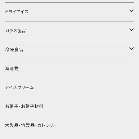
丸氷
かき氷シロップ
ドライアイス
直径70mm
無果汁1.8Lパック
角氷
かき氷機・かき氷器
ドライアイス3ｋｇ
ガラス製品
直径65mm
無果汁1Lパック
砕氷
かき氷カップ
ドライアイス4ｋｇ
オンザロック・グラス
冷凍食品
直径60mm
無果汁900mLパック
発泡スチロール無地-使い捨て
氷河の氷
かき氷スプーン・スプーンストロー
ドライアイス5ｋｇ
ビール・グラス
肉まん・あんまん
海産物
直径55mm
無果汁使い切りパック
発泡スチロールプリント柄
プラスチック・スプーン
氷アイテム
コンデンスミルク・練乳・あんこ
ドライアイス8ｋｇ
タンブラー
パスタ・スパゲッティ
アイスクリーム
ラグビーボール（卵型）
果汁入り天然色素1Lパック
紙製プリント柄
プラスチック・スプーンストロー
かき氷セット
ドライアイス10ｋｇ
かき氷器
惣菜
お菓子・お菓子材料
果汁入り600ｍL瓶
プラスチック・カップ
その他かき氷用品
ドライアイス15ｋｇ
木製品・竹製品・カトラリー
無添加瓶シロップ
ガラス製カップ