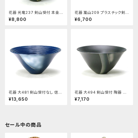
花器 光竜237 剣山受付 本金銀
花器 嵐山209 プラスチック剣山
使用 陶器 水盤 花瓶 コンポー
受付 信楽陶土使用 陶器 水盤
¥8,800
¥6,700
ネント フラワーベース
花瓶 フラワーベース
花器 大481 剣山受付なし 信楽
花器 大494 剣山受付 陶器 水
陶土使用 陶器 水盤 花瓶 フラワ
盤 花瓶 フラワーベース
¥13,650
¥7,170
ーベース
セール中の商品