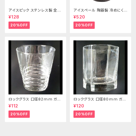
アイスピック ステンレス製 全長
アイスペール 陶器製 冷めにくい
215ｍｍ
二重構造 860ml
¥128
¥520
20%OFF
20%OFF
ロックグラス 口径82ｍｍ ガラ
ロックグラス 口径80ｍｍ ガラ
ス製 250cc
ス製 220cc
¥112
¥120
20%OFF
20%OFF