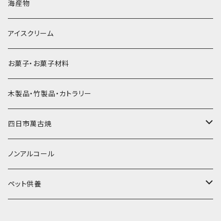
発泡スチロール無地-使い捨て
氷河の氷
かき氷スプーン・スプーンストロー
ドライアイス5ｋｇ
ビール・グラス
肉まん・あんまん
海産物
直径55mm
無果汁使い切りパック
発泡スチロールプリント柄
プラスチック・スプーン
氷アイテム
コンデンスミルク・練乳・あんこ
ドライアイス8ｋｇ
タンブラー
パスタ・スパゲッティ
アイスクリーム
ラグビーボール（卵型）
果汁入り天然色素1Lパック
紙製プリント柄
プラスチック・スプーンストロー
かき氷セット
ドライアイス10ｋｇ
かき氷器
惣菜
お菓子・お菓子材料
果汁入り600ｍL瓶
プラスチック・カップ
その他かき氷用品
ドライアイス15ｋｇ
木製品・竹製品・カトラリー
無添加瓶シロップ
ガラス製カップ
ドライアイス20ｋｇ
四日市萬古焼
ドライアイス25ｋｇ
土鍋・土釜
ノンアルコール
一般土鍋
皿・椀・丼・小物
ペット供養
深鍋
皿
オーブン・レンジ食器
ペットお棺ひつぎ