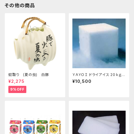
その他の商品
蚊取り (夏の虫) 白豚
ＹＡＹＯＩ ドライアイス 20ｋｇ
おすすめ
¥2,275
¥10,500
9%OFF