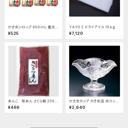
かき氷シロップ 900ｍL 蜜元研
ＹＡＹＯＩ ドライアイス 15ｋｇ
究所製
¥525
¥7,120
あんこ 桜あん さくら餡 200ｇ
かき氷カップ かき氷皿 氷コップ
老舗 あんこ屋のこだわり餡【ク
デザートカップ、アイスクリーム
¥466
¥2,640
リックポスト便】
カップ 鳴門 花 フラッペ デザー
ト鉢 日本製 おすすめ