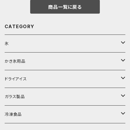
商品一覧に戻る
CATEGORY
氷
富士天然水の氷
かき氷用品
丸氷
かき氷シロップ
ドライアイス
直径70mm
無果汁1.8Lパック
角氷
かき氷機・かき氷器
ドライアイス3ｋｇ
ガラス製品
直径65mm
無果汁1Lパック
砕氷
かき氷カップ
ドライアイス4ｋｇ
オンザロック・グラス
冷凍食品
直径60mm
無果汁900mLパック