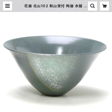
花器 北山102 剣山受付 陶器 水盤 花
瓶 フラワーベース | 氷販売店