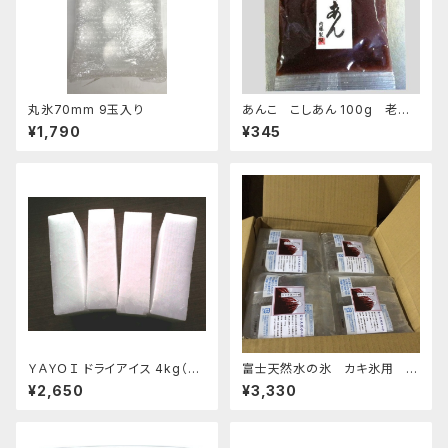
丸氷70mm 9玉入り
あんこ こしあん 100g 老舗
あんこ屋のこだわり餡【クリック
¥1,790
¥345
ポスト便】
ＹＡＹＯＩ ドライアイス 4kg（出
富士天然水の氷 カキ氷用 2
荷時5kg弱）
kg 4個セット 発泡スチロール箱
¥2,650
¥3,330
入り