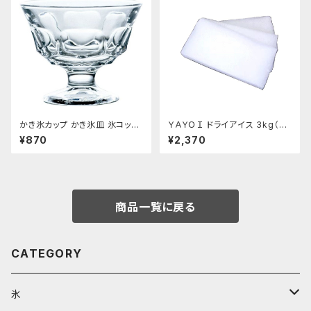
かき氷カップ かき氷皿 氷コップ
ＹＡＹＯＩ ドライアイス 3kg（出
デザートカップ、アイスクリーム
荷時4kg弱） おすすめ
¥870
¥2,370
カップ 340ml 東洋佐々木ガラ
ス 日本製 食洗機対応 おすす
め
商品一覧に戻る
CATEGORY
氷