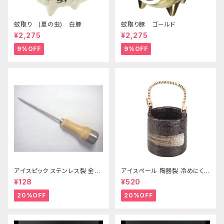
蚊取り (夏の虫) 白豚
蚊取り豚 ゴールド
¥2,275
¥2,275
9%OFF
9%OFF
アイスピック ステンレス製 全長
アイスペール 陶器製 冷めにくい
215ｍｍ
二重構造 860ml
¥128
¥520
20%OFF
20%OFF