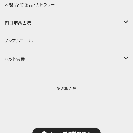
その他かき氷用品
ドライアイス15ｋｇ
木製品・竹製品・カトラリー
無添加瓶シロップ
ガラス製カップ
ドライアイス20ｋｇ
四日市萬古焼
ドライアイス25ｋｇ
土鍋・土釜
ノンアルコール
一般土鍋
皿・椀・丼・小物
ペット供養
深鍋
皿
オーブン・レンジ食器
ペットお棺ひつぎ
© 氷販売店
浅鍋
椀
オーブン対応
陶板・コンロ
お見送り・お別れ用品
タジン鍋
丼・鉢
レンジ対応
酒器
メモリアルグッツ
ご飯鍋・土釜
小物
茶器
葬祭用ドライアイス