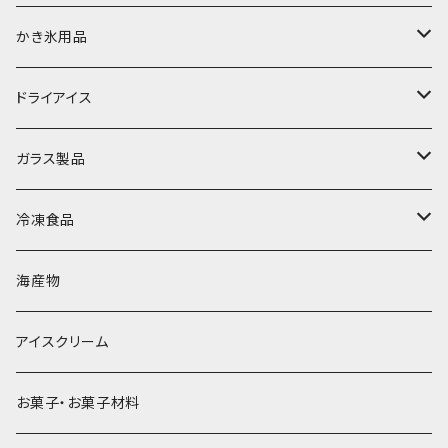
富士天然水の氷
かき氷用品
丸氷
かき氷シロップ
ドライアイス
直径70mm
無果汁1.8Lパック
角氷
かき氷機・かき氷器
ドライアイス3ｋｇ
ガラス製品
直径65mm
無果汁1Lパック
砕氷
かき氷カップ
ドライアイス4ｋｇ
オンザロック・グラス
冷凍食品
直径60mm
無果汁900mLパック
発泡スチロール無地-使い捨て
氷河の氷
かき氷スプーン・スプーンストロー
ドライアイス5ｋｇ
ビール・グラス
肉まん・あんまん
海産物
直径55mm
無果汁使い切りパック
発泡スチロールプリント柄
プラスチック・スプーン
氷アイテム
コンデンスミルク・練乳・あんこ
ドライアイス8ｋｇ
タンブラー
パスタ・スパゲッティ
アイスクリーム
ラグビーボール（卵型）
果汁入り天然色素1Lパック
紙製プリント柄
プラスチック・スプーンストロー
かき氷セット
ドライアイス10ｋｇ
かき氷器
惣菜
お菓子・お菓子材料
果汁入り600ｍL瓶
プラスチック・カップ