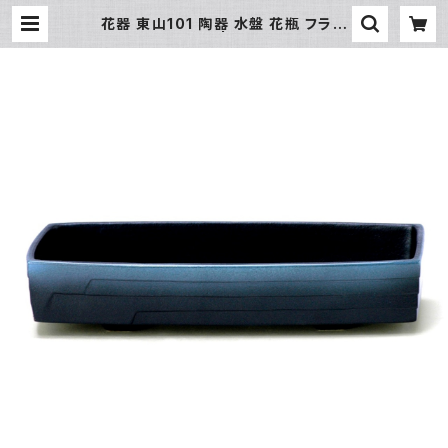
花器 東山101 陶器 水盤 花瓶 フラワ
ーベース | 氷販売店