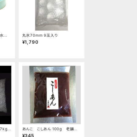
 水盤
丸氷70mm 9玉入り
¥1,790
7kg
あんこ こしあん 100g 老舗あ
んこ屋のこだわり餡【クリックポス
¥345