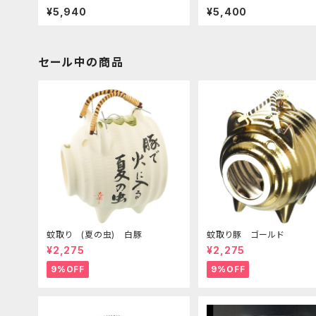
ナマコ 花瓶 フラワーベース
青磁 花瓶 フラワーベース
¥5,940
¥5,400
セール中の商品
蚊取り (夏の虫) 白豚
蚊取り豚 ゴールド
¥2,275
¥2,275
9%OFF
9%OFF