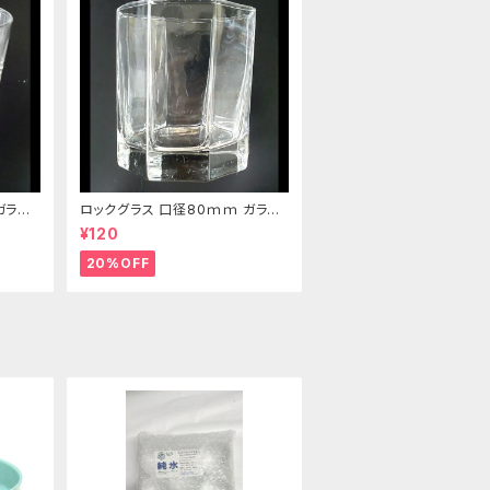
ガラス
ロックグラス 口径80ｍｍ ガラス
製 220cc
¥120
20%OFF