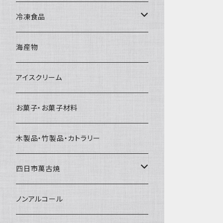
直径65mm
無果汁1Lパック
砕氷
かき氷カップ
ドライアイス4ｋｇ
オンザロック・グラス
冷凍食品
直径60mm
無果汁900mLパック
発泡スチロール無地-使い捨て
氷河の氷
かき氷スプーン・スプーンストロー
ドライアイス5ｋｇ
ビール・グラス
肉まん・あんまん
海産物
直径55mm
無果汁使い切りパック
発泡スチロールプリント柄
プラスチック・スプーン
氷アイテム
コンデンスミルク・練乳・あんこ
ドライアイス8ｋｇ
タンブラー
パスタ・スパゲッティ
アイスクリーム
ラグビーボール（卵型）
果汁入り天然色素1Lパック
紙製プリント柄
プラスチック・スプーンストロー
かき氷セット
ドライアイス10ｋｇ
かき氷器
惣菜
お菓子・お菓子材料
果汁入り600ｍL瓶
プラスチック・カップ
その他かき氷用品
ドライアイス15ｋｇ
木製品・竹製品・カトラリー
無添加瓶シロップ
ガラス製カップ
ドライアイス20ｋｇ
四日市萬古焼
ドライアイス25ｋｇ
土鍋・土釜
ノンアルコール