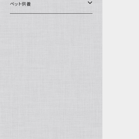
一般土鍋
皿・椀・丼・小物
ペット供養
深鍋
皿
オーブン・レンジ食器
ペットお棺ひつぎ
浅鍋
椀
オーブン対応
陶板・コンロ
お見送り・お別れ用品
タジン鍋
丼・鉢
レンジ対応
酒器
メモリアルグッツ
ご飯鍋・土釜
小物
茶器
葬祭用ドライアイス
ＩＨ鍋
花器
機能鍋
生花・立花
季節・歳時記・縁起物・置物
水盤・大皿
雛飾り