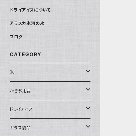
ドライアイスについて
アラスカ氷河の氷
ブログ
CATEGORY
氷
富士天然水の氷
かき氷用品
丸氷
かき氷シロップ
ドライアイス
直径70mm
無果汁1.8Lパック
角氷
かき氷機・かき氷器
ドライアイス3ｋｇ
ガラス製品