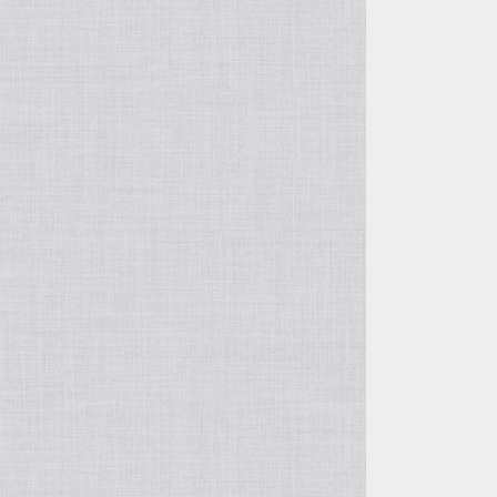
自由花・変形
五月飾り
投げ入れ・寸胴
干支・縁起物
コンポート（脚付き花器）
置物