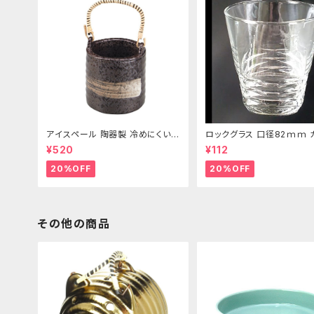
アイスペール 陶器製 冷めにくい二
ロックグラス 口径82ｍｍ 
重構造 860ml
製 250cc
¥520
¥112
20%OFF
20%OFF
その他の商品