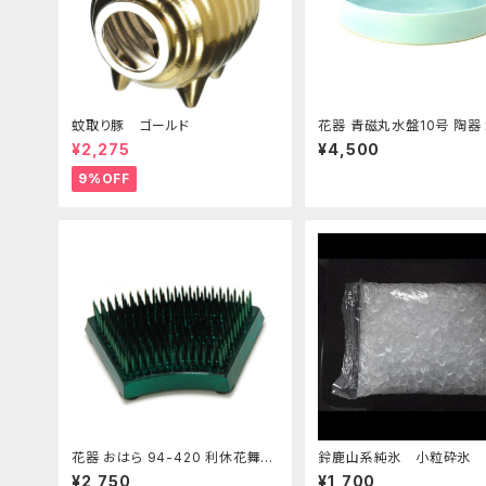
蚊取り豚 ゴールド
花器 青磁丸水盤10号 陶器
花瓶 フラワーベース
¥2,275
¥4,500
9%OFF
花器 おはら 94-420 利休花舞剣
鈴鹿山系純氷 小粒砕氷 
山 S フラワーベース 水盤
¥2,750
¥1,700