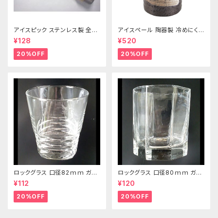
アイスピック ステンレス製 全長
アイスペール 陶器製 冷めにくい
215ｍｍ
二重構造 860ml
¥128
¥520
20%OFF
20%OFF
ロックグラス 口径82ｍｍ ガラ
ロックグラス 口径80ｍｍ ガラ
ス製 250cc
ス製 220cc
¥112
¥120
20%OFF
20%OFF