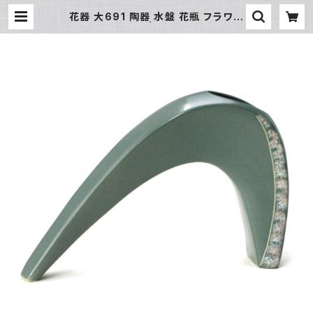
花器 大691 陶器 水盤 花瓶 フラワー
ベース | 氷販売店