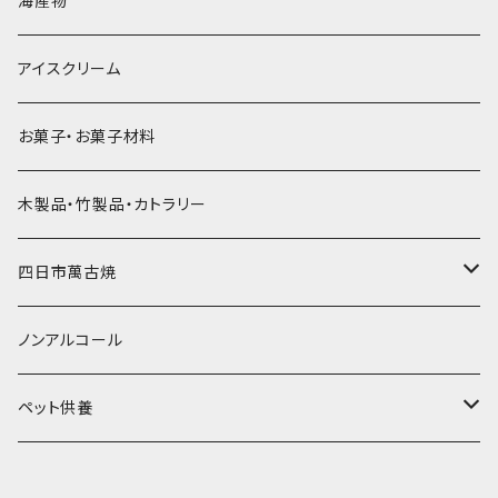
海産物
直径55mm
無果汁使い切りパック
発泡スチロールプリント柄
プラスチック・スプーン
氷アイテム
コンデンスミルク・練乳・あんこ
ドライアイス8ｋｇ
タンブラー
パスタ・スパゲッティ
アイスクリーム
ラグビーボール（卵型）
果汁入り天然色素1Lパック
紙製プリント柄
プラスチック・スプーンストロー
かき氷セット
ドライアイス10ｋｇ
かき氷器
惣菜
お菓子・お菓子材料
果汁入り600ｍL瓶
プラスチック・カップ
その他かき氷用品
ドライアイス15ｋｇ
木製品・竹製品・カトラリー
無添加瓶シロップ
ガラス製カップ
ドライアイス20ｋｇ
四日市萬古焼
ドライアイス25ｋｇ
土鍋・土釜
ノンアルコール
一般土鍋
皿・椀・丼・小物
ペット供養
深鍋
皿
オーブン・レンジ食器
ペットお棺ひつぎ