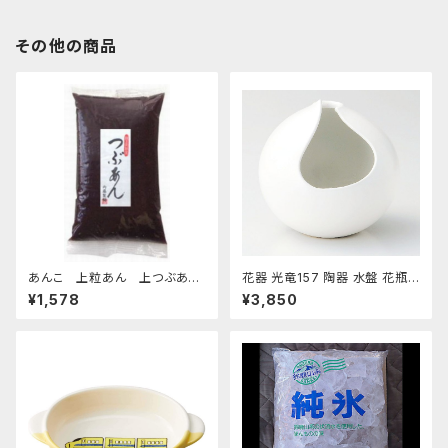
その他の商品
あんこ 上粒あん 上つぶあん
花器 光竜157 陶器 水盤 花瓶
1kg-老舗あんこ屋のこだわり餡
コンポーネント フラワーベース
¥1,578
¥3,850