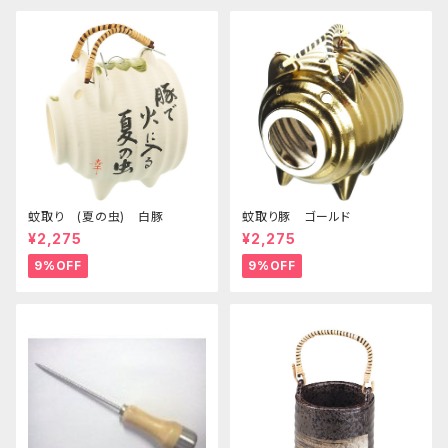
蚊取り (夏の虫) 白豚
蚊取り豚 ゴールド
¥2,275
¥2,275
9%OFF
9%OFF