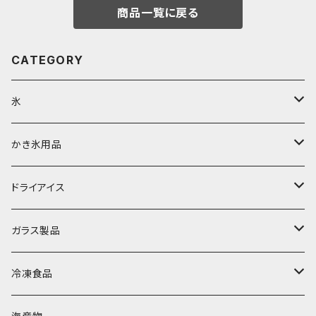
商品一覧に戻る
CATEGORY
氷
富士天然水の氷
かき氷用品
丸氷
かき氷シロップ
ドライアイス
直径70mm
無果汁1.8Lパック
角氷
かき氷機・かき氷器
ドライアイス3ｋｇ
ガラス製品
直径65mm
無果汁1Lパック
砕氷
かき氷カップ
ドライアイス4ｋｇ
オンザロック・グラス
冷凍食品
直径60mm
無果汁900mLパック
発泡スチロール無地-使い捨て
氷河の氷
かき氷スプーン・スプーンストロー
ドライアイス5ｋｇ
ビール・グラス
肉まん・あんまん