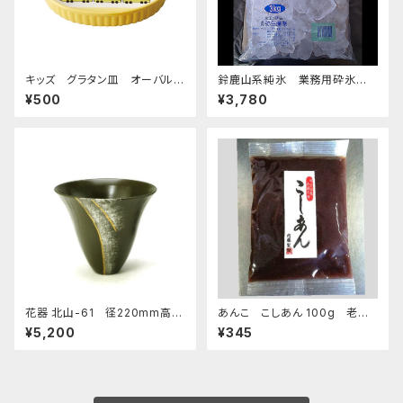
キッズ グラタン皿 オーバルデ
鈴鹿山系純氷 業務用砕氷 1
ィッシュ 超特急イエロー
4.4kg
¥500
¥3,780
花器 北山-61 径220mm高さ
あんこ こしあん 100g 老舗
190ｍｍ 陶器製 剣山受付
あんこ屋のこだわり餡【クリック
¥5,200
¥345
水盤 生け花 いけばな 花瓶 華
ポスト便】
道用花器