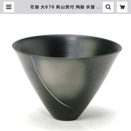
花器 大676 剣山受付 陶器 水盤 花
瓶 フラワーベース | 氷販売店