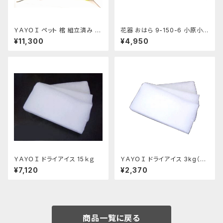
ＹＡＹＯＩ ペット 棺 組立済み 防
花器 おはら 9-150-6 小原小
水シート ドライアイス 10kg付
判 ナマコ 花瓶 フラワーベース
¥11,300
¥4,950
セット 冷凍便 S～M 小型犬 猫
水盤
うさぎ用
ＹＡＹＯＩ ドライアイス 15ｋｇ
ＹＡＹＯＩ ドライアイス 3kg（出
荷時4kg弱） おすすめ
¥7,120
¥2,370
商品一覧に戻る