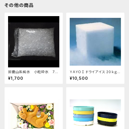
その他の商品
鈴鹿山系純氷 小粒砕氷 7k
ＹＡＹＯＩ ドライアイス 20ｋｇ
g
おすすめ
¥1,700
¥10,500