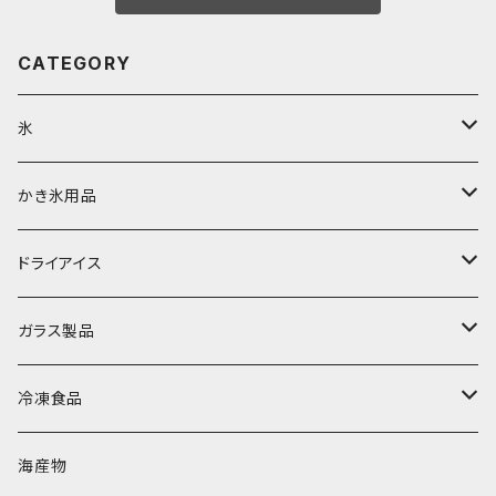
CATEGORY
氷
富士天然水の氷
かき氷用品
丸氷
かき氷シロップ
ドライアイス
直径70mm
無果汁1.8Lパック
角氷
かき氷機・かき氷器
ドライアイス3ｋｇ
ガラス製品
直径65mm
無果汁1Lパック
砕氷
かき氷カップ
ドライアイス4ｋｇ
オンザロック・グラス
冷凍食品
直径60mm
無果汁900mLパック
発泡スチロール無地-使い捨て
氷河の氷
かき氷スプーン・スプーンストロー
ドライアイス5ｋｇ
ビール・グラス
肉まん・あんまん
海産物