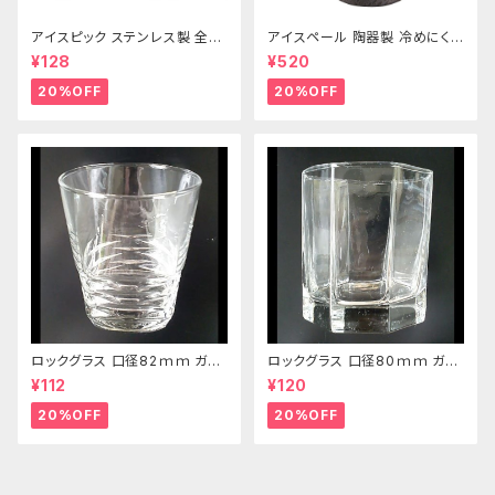
アイスピック ステンレス製 全長
アイスペール 陶器製 冷めにくい
215ｍｍ
二重構造 860ml
¥128
¥520
20%OFF
20%OFF
ロックグラス 口径82ｍｍ ガラ
ロックグラス 口径80ｍｍ ガラ
ス製 250cc
ス製 220cc
¥112
¥120
20%OFF
20%OFF