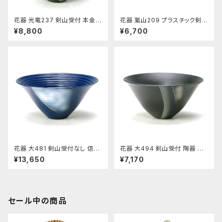
花器 光竜237 剣山受付 本金銀
花器 嵐山209 プラスチック剣山
使用 陶器 水盤 花瓶 コンポー
受付 信楽陶土使用 陶器 水盤
¥8,800
¥6,700
ネント フラワーベース
花瓶 フラワーベース
花器 大481 剣山受付なし 信楽
花器 大494 剣山受付 陶器 水
陶土使用 陶器 水盤 花瓶 フラワ
盤 花瓶 フラワーベース
¥13,650
¥7,170
ーベース
セール中の商品