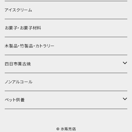
直径55mm
無果汁使い切りパック
発泡スチロールプリント柄
プラスチック・スプーン
氷アイテム
コンデンスミルク・練乳・あんこ
ドライアイス8ｋｇ
タンブラー
パスタ・スパゲッティ
アイスクリーム
ラグビーボール（卵型）
果汁入り天然色素1Lパック
紙製プリント柄
プラスチック・スプーンストロー
かき氷セット
ドライアイス10ｋｇ
かき氷器
惣菜
お菓子・お菓子材料
果汁入り600ｍL瓶
プラスチック・カップ
その他かき氷用品
ドライアイス15ｋｇ
木製品・竹製品・カトラリー
無添加瓶シロップ
ガラス製カップ
ドライアイス20ｋｇ
四日市萬古焼
ドライアイス25ｋｇ
土鍋・土釜
ノンアルコール
一般土鍋
皿・椀・丼・小物
ペット供養
深鍋
皿
オーブン・レンジ食器
ペットお棺ひつぎ
© 氷販売店