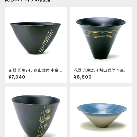
花器 光竜245 剣山受付 本金銀
花器 光竜254 剣山受付 本金使
使用 陶器 水盤 花瓶 コンポー
用 陶器 水盤 花瓶 コンポーネ
¥7,040
¥8,800
ネント フラワーベース
ント フラワーベース