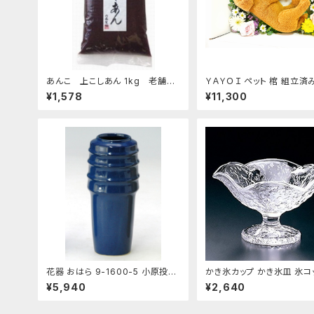
あんこ 上こしあん 1kg 老舗あ
ＹＡＹＯＩ ペット 棺 組立済
んこ屋のこだわり餡
シート ドライアイス 10kg
¥1,578
¥11,300
冷凍便 S～M 小型犬 猫 う
花器 おはら 9-1600-5 小原投入
かき氷カップ かき氷皿 氷コッ
ナマコ 花瓶 フラワーベース
ザートカップ、アイスクリー
¥5,940
¥2,640
プ 鳴門 花 フラッペ デザート鉢 日
本製 おすすめ