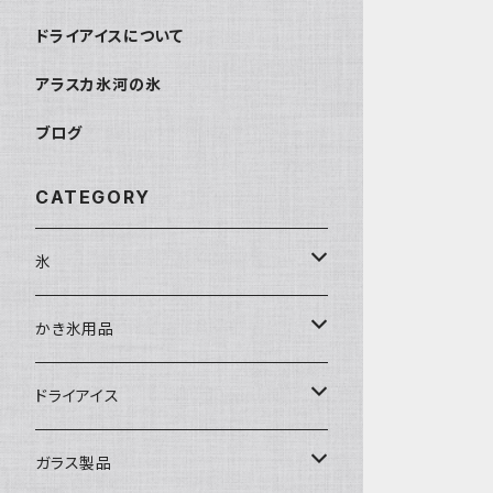
ドライアイスについて
アラスカ氷河の氷
ブログ
CATEGORY
氷
富士天然水の氷
かき氷用品
丸氷
かき氷シロップ
ドライアイス
直径70mm
無果汁1.8Lパック
角氷
かき氷機・かき氷器
ドライアイス3ｋｇ
ガラス製品