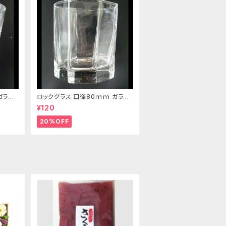
ガラス
ロックグラス 口径80ｍｍ ガラス
製 220cc
¥120
20%OFF