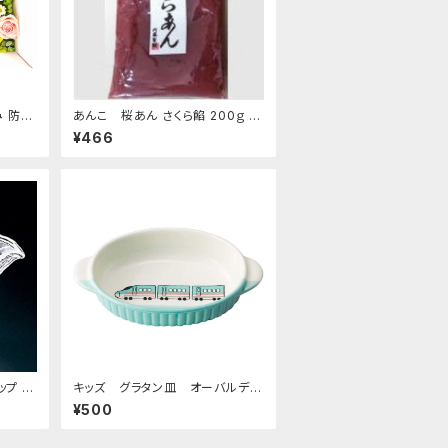
み 防水
あんこ 桜あん さくら餡 200ｇ 老
付セット
舗 あんこ屋のこだわり餡【クリック
¥466
さぎ用
ポスト便】
プ デ
キッズ グラタン皿 オーバルディ
ムカッ
ッシュ 超特急エメラルド
¥500