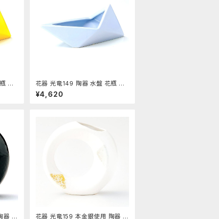
瓶 コ
花器 光竜149 陶器 水盤 花瓶 コ
ス
ンポーネント フラワーベース
¥4,620
陶器 水
花器 光竜159 本金銀使用 陶器 水