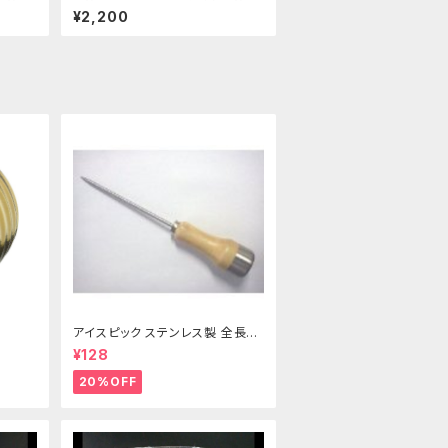
ラワー
盤 花瓶 コンポーネント フラワー
¥2,200
ベース
アイスピック ステンレス製 全長21
5ｍｍ
¥128
20%OFF