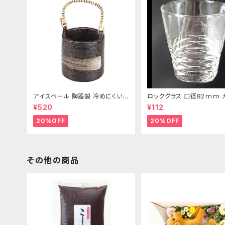
アイスペール 陶器製 冷めにくい二
ロックグラス 口径82ｍｍ 
重構造 860ml
製 250cc
¥520
¥112
20%OFF
20%OFF
その他の商品