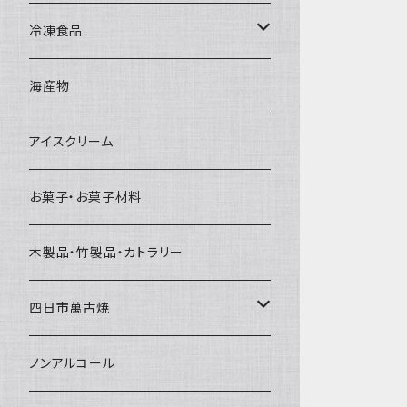
直径65mm
無果汁1Lパック
砕氷
かき氷カップ
ドライアイス4ｋｇ
オンザロック・グラス
冷凍食品
直径60mm
無果汁900mLパック
発泡スチロール無地-使い捨て
氷河の氷
かき氷スプーン・スプーンストロー
ドライアイス5ｋｇ
ビール・グラス
肉まん・あんまん
海産物
直径55mm
無果汁使い切りパック
発泡スチロールプリント柄
プラスチック・スプーン
氷アイテム
コンデンスミルク・練乳・あんこ
ドライアイス8ｋｇ
タンブラー
パスタ・スパゲッティ
アイスクリーム
ラグビーボール（卵型）
果汁入り天然色素1Lパック
紙製プリント柄
プラスチック・スプーンストロー
かき氷セット
ドライアイス10ｋｇ
かき氷器
惣菜
お菓子・お菓子材料
果汁入り600ｍL瓶
プラスチック・カップ
その他かき氷用品
ドライアイス15ｋｇ
木製品・竹製品・カトラリー
無添加瓶シロップ
ガラス製カップ
ドライアイス20ｋｇ
四日市萬古焼
ドライアイス25ｋｇ
土鍋・土釜
ノンアルコール