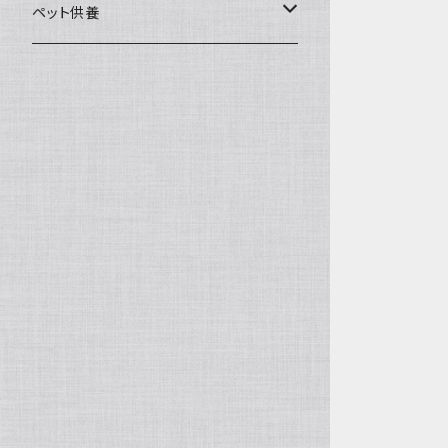
一般土鍋
皿・椀・丼・小物
ペット供養
深鍋
皿
オーブン・レンジ食器
ペットお棺ひつぎ
浅鍋
椀
オーブン対応
陶板・コンロ
お見送り・お別れ用品
タジン鍋
丼・鉢
レンジ対応
酒器
メモリアルグッツ
ご飯鍋・土釜
小物
茶器
葬祭用ドライアイス
ＩＨ鍋
花器
機能鍋
生花・立花
季節・歳時記・縁起物・置物
水盤・大皿
雛飾り