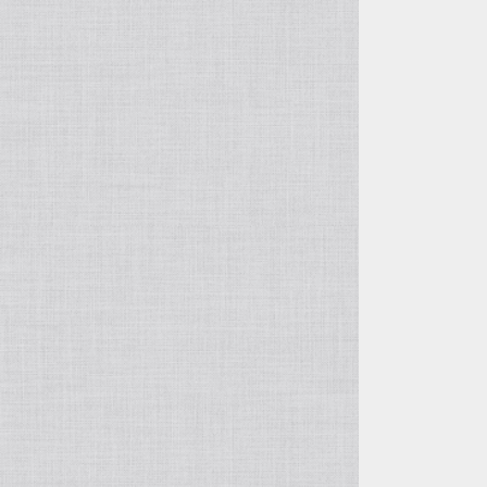
自由花・変形
五月飾り
投げ入れ・寸胴
干支・縁起物
コンポート（脚付き花器）
置物