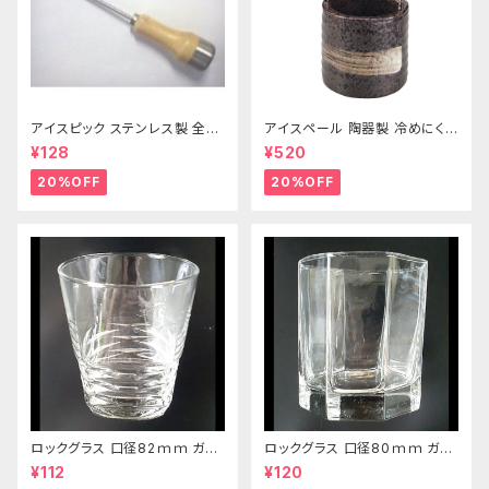
アイスピック ステンレス製 全長
アイスペール 陶器製 冷めにくい
215ｍｍ
二重構造 860ml
¥128
¥520
20%OFF
20%OFF
ロックグラス 口径82ｍｍ ガラ
ロックグラス 口径80ｍｍ ガラ
ス製 250cc
ス製 220cc
¥112
¥120