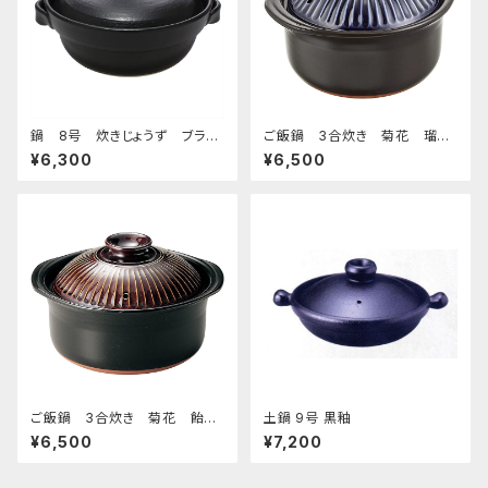
鍋 8号 炊きじょうず ブラッ
ご飯鍋 3合炊き 菊花 瑠璃
ク
釉
¥6,300
¥6,500
ご飯鍋 3合炊き 菊花 飴
土鍋 9号 黒釉
釉
¥6,500
¥7,200