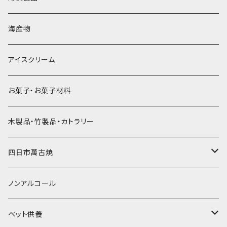
直径60mm
無果汁900mLパック
発泡スチロール無地-使い捨て
氷河の氷
かき氷スプーン・スプーンストロー
ドライアイス5ｋｇ
ビール・グラス
肉まん・あんまん
海産物
直径55mm
無果汁使い切りパック
発泡スチロールプリント柄
プラスチック・スプーン
氷アイテム
コンデンスミルク・練乳・あんこ
ドライアイス8ｋｇ
タンブラー
パスタ・スパゲッティ
アイスクリーム
ラグビーボール（卵型）
果汁入り天然色素1Lパック
紙製プリント柄
プラスチック・スプーンストロー
かき氷セット
ドライアイス10ｋｇ
かき氷器
惣菜
お菓子・お菓子材料
果汁入り600ｍL瓶
プラスチック・カップ
その他かき氷用品
ドライアイス15ｋｇ
木製品・竹製品・カトラリー
無添加瓶シロップ
ガラス製カップ
ドライアイス20ｋｇ
四日市萬古焼
ドライアイス25ｋｇ
土鍋・土釜
ノンアルコール
一般土鍋
皿・椀・丼・小物
ペット供養