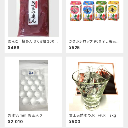
あんこ 桜あん さくら餡 200ｇ
かき氷シロップ 900ｍL 蜜元研
老舗 あんこ屋のこだわり餡【ク
究所製
¥466
¥525
リックポスト便】
丸氷55mm 18玉入り
富士天然水の氷 砕氷 2kg
¥2,010
¥500