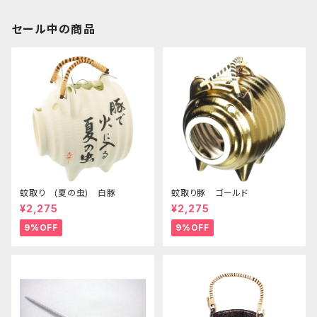
セール中の商品
蚊取り (夏の虫) 白豚
蚊取り豚 ゴールド
¥2,275
¥2,275
9%OFF
9%OFF