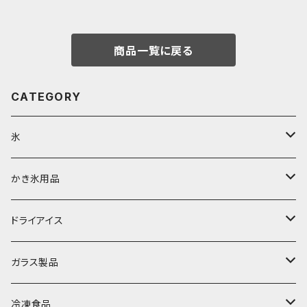
商品一覧に戻る
CATEGORY
氷
富士天然水の氷
かき氷用品
丸氷
かき氷シロップ
ドライアイス
直径70mm
無果汁1.8Lパック
角氷
かき氷機・かき氷器
ドライアイス3ｋｇ
ガラス製品
直径65mm
無果汁1Lパック
砕氷
かき氷カップ
ドライアイス4ｋｇ
オンザロック・グラス
冷凍食品