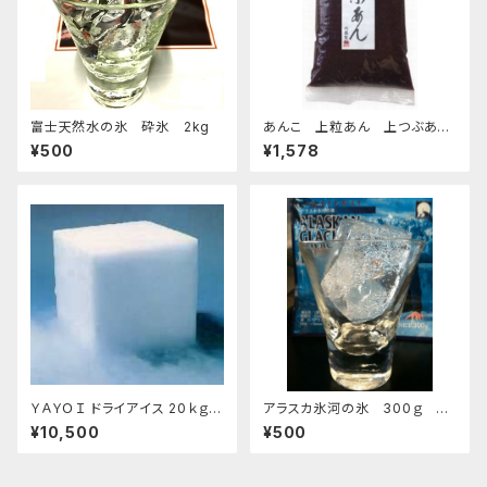
富士天然水の氷 砕氷 2kg
あんこ 上粒あん 上つぶあん
1kg-老舗あんこ屋のこだわり餡
¥500
¥1,578
ＹＡＹＯＩ ドライアイス 20ｋｇ
アラスカ氷河の氷 300ｇ お
おすすめ
すすめ
¥10,500
¥500