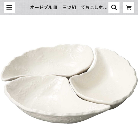
オードブル皿 三ツ組 ておこしホワ
イト | 氷販売店