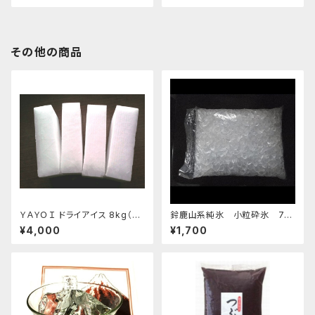
その他の商品
ＹＡＹＯＩ ドライアイス 8kg（出
鈴鹿山系純氷 小粒砕氷 7k
荷時9kg弱）
g
¥4,000
¥1,700