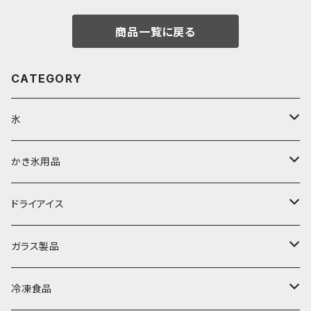
商品一覧に戻る
CATEGORY
氷
富士天然水の氷
かき氷用品
丸氷
かき氷シロップ
ドライアイス
直径70mm
無果汁1.8Lパック
角氷
かき氷機・かき氷器
ドライアイス3ｋｇ
ガラス製品
直径65mm
無果汁1Lパック
砕氷
かき氷カップ
ドライアイス4ｋｇ
オンザロック・グラス
冷凍食品