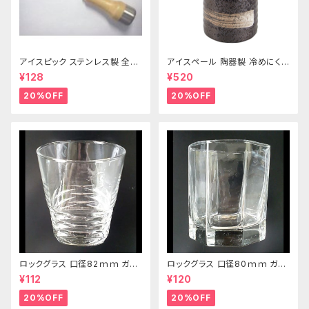
アイスピック ステンレス製 全長
アイスペール 陶器製 冷めにくい
215ｍｍ
二重構造 860ml
¥128
¥520
20%OFF
20%OFF
ロックグラス 口径82ｍｍ ガラ
ロックグラス 口径80ｍｍ ガラ
ス製 250cc
ス製 220cc
¥112
¥120
20%OFF
20%OFF