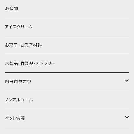
直径60mm
無果汁900mLパック
発泡スチロール無地-使い捨て
氷河の氷
かき氷スプーン・スプーンストロー
ドライアイス5ｋｇ
ビール・グラス
肉まん・あんまん
海産物
直径55mm
無果汁使い切りパック
発泡スチロールプリント柄
プラスチック・スプーン
氷アイテム
コンデンスミルク・練乳・あんこ
ドライアイス8ｋｇ
タンブラー
パスタ・スパゲッティ
アイスクリーム
ラグビーボール（卵型）
果汁入り天然色素1Lパック
紙製プリント柄
プラスチック・スプーンストロー
かき氷セット
ドライアイス10ｋｇ
かき氷器
惣菜
お菓子・お菓子材料
果汁入り600ｍL瓶
プラスチック・カップ
その他かき氷用品
ドライアイス15ｋｇ
木製品・竹製品・カトラリー
無添加瓶シロップ
ガラス製カップ
ドライアイス20ｋｇ
四日市萬古焼
ドライアイス25ｋｇ
土鍋・土釜
ノンアルコール
一般土鍋
皿・椀・丼・小物
ペット供養
深鍋