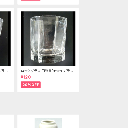
ガラス
ロックグラス 口径80ｍｍ ガラス
製 220cc
¥120
20%OFF