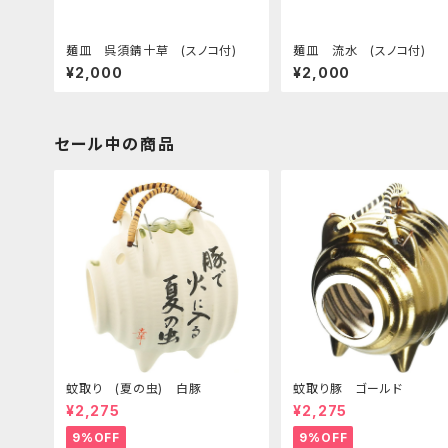
麺皿 呉須錆十草 (スノコ付)
麺皿 流水 (スノコ付)
¥2,000
¥2,000
セール中の商品
蚊取り (夏の虫) 白豚
蚊取り豚 ゴールド
¥2,275
¥2,275
9%OFF
9%OFF