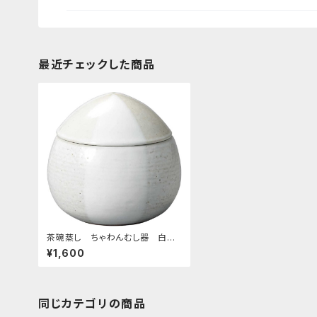
最近チェックした商品
茶碗蒸し ちゃわんむし器 白風
車
¥1,600
同じカテゴリの商品