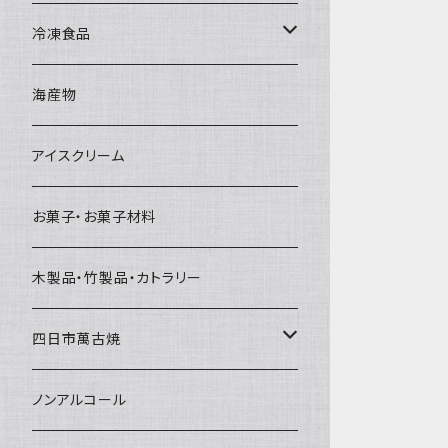
直径65mm
無果汁1Lパック
砕氷
かき氷カップ
ドライアイス4ｋｇ
オンザロック・グラス
冷凍食品
直径60mm
無果汁900mLパック
発泡スチロール無地-使い捨て
氷河の氷
かき氷スプーン・スプーンストロー
ドライアイス5ｋｇ
ビール・グラス
肉まん・あんまん
海産物
直径55mm
無果汁使い切りパック
発泡スチロールプリント柄
プラスチック・スプーン
氷アイテム
コンデンスミルク・練乳・あんこ
ドライアイス8ｋｇ
タンブラー
パスタ・スパゲッティ
アイスクリーム
ラグビーボール（卵型）
果汁入り天然色素1Lパック
紙製プリント柄
プラスチック・スプーンストロー
かき氷セット
ドライアイス10ｋｇ
かき氷器
惣菜
お菓子・お菓子材料
果汁入り600ｍL瓶
プラスチック・カップ
その他かき氷用品
ドライアイス15ｋｇ
木製品・竹製品・カトラリー
無添加瓶シロップ
ガラス製カップ
ドライアイス20ｋｇ
四日市萬古焼
ドライアイス25ｋｇ
土鍋・土釜
ノンアルコール