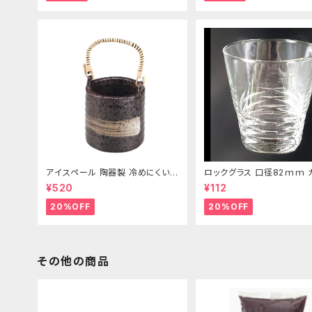
アイスペール 陶器製 冷めにくい二
ロックグラス 口径82ｍｍ 
重構造 860ml
製 250cc
¥520
¥112
20%OFF
20%OFF
その他の商品