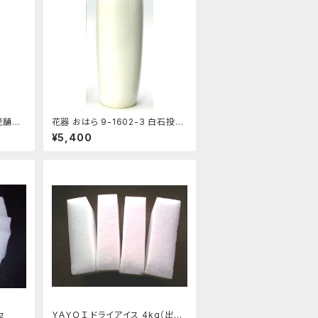
老舗あ
花器 おはら 9-1602-3 白石投入
白 花瓶 フラワーベース
¥5,400
ｇ
ＹＡＹＯＩ ドライアイス 4kg（出荷