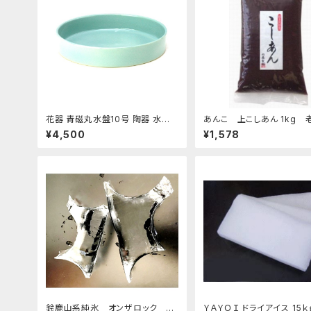
花器 青磁丸水盤10号 陶器 水盤
あんこ 上こしあん 1kg 
花瓶 フラワーベース
んこ屋のこだわり餡
¥4,500
¥1,578
鈴鹿山系純氷 オンザロック 原
ＹＡＹＯＩ ドライアイス 15ｋ