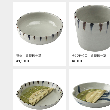
麺鉢 呉須錆十草
そば千代口 呉須錆十草
¥1,500
¥600