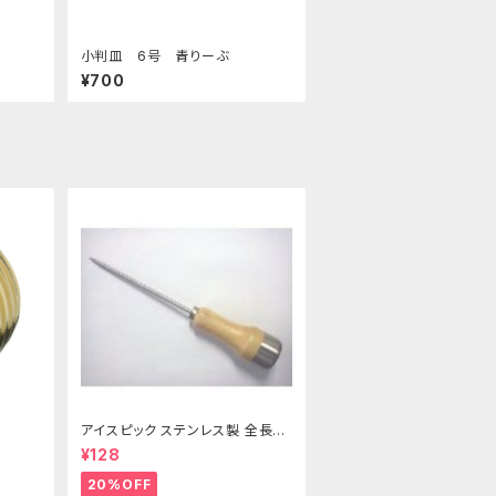
小判皿 6号 青りーぶ
¥700
アイスピック ステンレス製 全長21
5ｍｍ
¥128
20%OFF