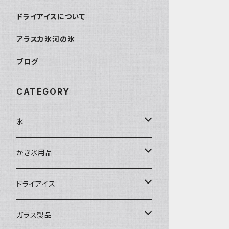
ドライアイスについて
アラスカ氷河の氷
ブログ
CATEGORY
氷
富士天然水の氷
かき氷用品
丸氷
かき氷シロップ
ドライアイス
直径70mm
無果汁1.8Lパック
角氷
かき氷機・かき氷器
ドライアイス3ｋｇ
ガラス製品