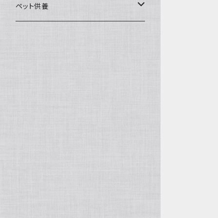
一般土鍋
皿・椀・丼・小物
ペット供養
深鍋
皿
オーブン・レンジ食器
ペットお棺ひつぎ
浅鍋
椀
オーブン対応
陶板・コンロ
お見送り・お別れ用品
タジン鍋
丼・鉢
レンジ対応
酒器
メモリアルグッツ
ご飯鍋・土釜
小物
茶器
葬祭用ドライアイス
ＩＨ鍋
花器
機能鍋
生花・立花
季節・歳時記・縁起物・置物
水盤・大皿
雛飾り