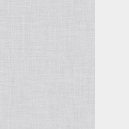
自由花・変形
五月飾り
投げ入れ・寸胴
干支・縁起物
コンポート（脚付き花器）
置物