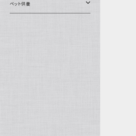
一般土鍋
皿・椀・丼・小物
ペット供養
深鍋
皿
オーブン・レンジ食器
ペットお棺ひつぎ
浅鍋
椀
オーブン対応
陶板・コンロ
お見送り・お別れ用品
タジン鍋
丼・鉢
レンジ対応
酒器
メモリアルグッツ
ご飯鍋・土釜
小物
茶器
葬祭用ドライアイス
ＩＨ鍋
花器
機能鍋
生花・立花
季節・歳時記・縁起物・置物
水盤・大皿
雛飾り