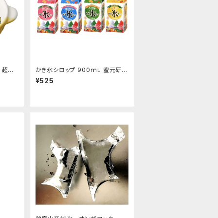
 超特
かき氷シロップ 900ｍL 蜜元研究
所製
¥525