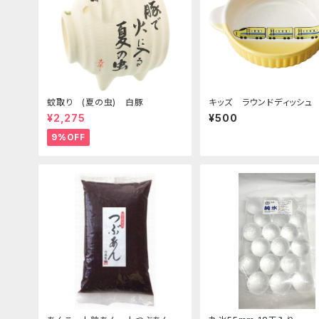
蚊取り (夏の虫) 白豚
キッズ ラウンドディッシュ
急イエロー
¥2,275
¥500
9%OFF