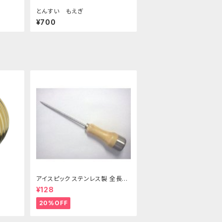
とんすい もえぎ
¥700
アイスピック ステンレス製 全長21
5ｍｍ
¥128
20%OFF