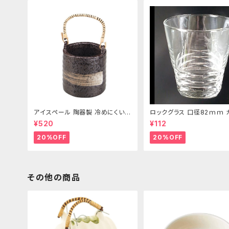
アイスペール 陶器製 冷めにくい二
ロックグラス 口径82ｍｍ 
重構造 860ml
製 250cc
¥520
¥112
20%OFF
20%OFF
その他の商品