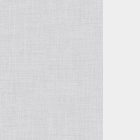
自由花・変形
五月飾り
投げ入れ・寸胴
干支・縁起物
コンポート（脚付き花器）
置物