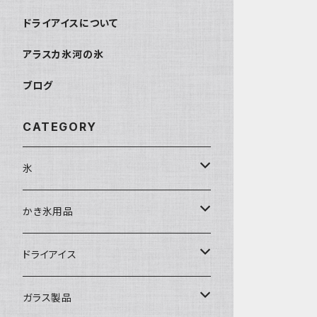
ドライアイスについて
アラスカ氷河の氷
ブログ
CATEGORY
氷
富士天然水の氷
かき氷用品
丸氷
かき氷シロップ
ドライアイス
直径70mm
無果汁1.8Lパック
角氷
かき氷機・かき氷器
ドライアイス3ｋｇ
ガラス製品