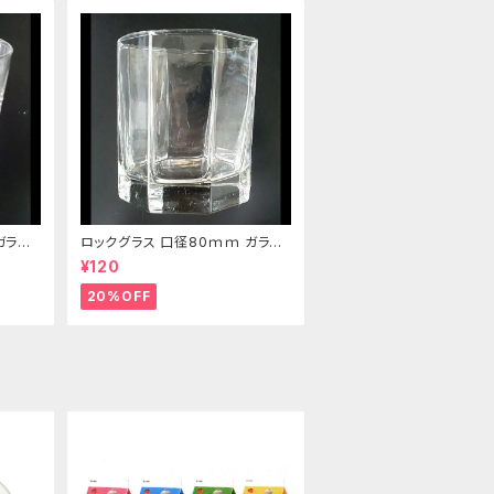
ガラス
ロックグラス 口径80ｍｍ ガラス
製 220cc
¥120
20%OFF