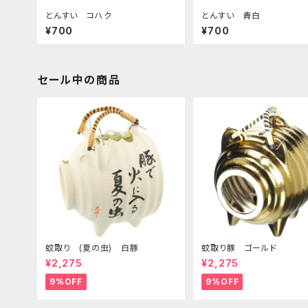
とんすい コハク
とんすい 青白
¥700
¥700
セール中の商品
蚊取り (夏の虫) 白豚
蚊取り豚 ゴールド
¥2,275
¥2,275
9%OFF
9%OFF