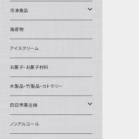
直径65mm
無果汁1Lパック
砕氷
かき氷カップ
ドライアイス4ｋｇ
オンザロック・グラス
冷凍食品
直径60mm
無果汁900mLパック
発泡スチロール無地-使い捨て
氷河の氷
かき氷スプーン・スプーンストロー
ドライアイス5ｋｇ
ビール・グラス
肉まん・あんまん
海産物
直径55mm
無果汁使い切りパック
発泡スチロールプリント柄
プラスチック・スプーン
氷アイテム
コンデンスミルク・練乳・あんこ
ドライアイス8ｋｇ
タンブラー
パスタ・スパゲッティ
アイスクリーム
ラグビーボール（卵型）
果汁入り天然色素1Lパック
紙製プリント柄
プラスチック・スプーンストロー
かき氷セット
ドライアイス10ｋｇ
かき氷器
惣菜
お菓子・お菓子材料
果汁入り600ｍL瓶
プラスチック・カップ
その他かき氷用品
ドライアイス15ｋｇ
木製品・竹製品・カトラリー
無添加瓶シロップ
ガラス製カップ
ドライアイス20ｋｇ
四日市萬古焼
ドライアイス25ｋｇ
土鍋・土釜
ノンアルコール