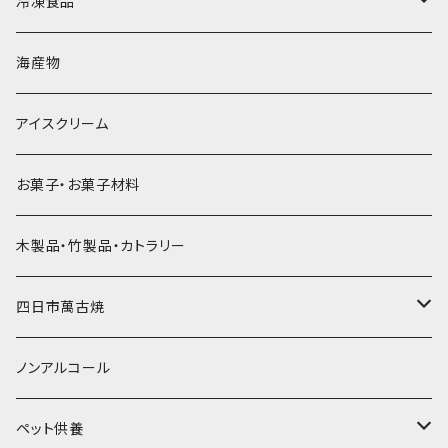
砕氷
かき氷カップ
ドライアイス4ｋｇ
オンザロック・グラス
冷凍食品
直径60mm
無果汁900mLパック
発泡スチロール無地-使い捨て
氷河の氷
かき氷スプーン・スプーンストロー
ドライアイス5ｋｇ
ビール・グラス
肉まん・あんまん
海産物
直径55mm
無果汁使い切りパック
発泡スチロールプリント柄
プラスチック・スプーン
氷アイテム
コンデンスミルク・練乳・あんこ
ドライアイス8ｋｇ
タンブラー
パスタ・スパゲッティ
アイスクリーム
ラグビーボール（卵型）
果汁入り天然色素1Lパック
紙製プリント柄
プラスチック・スプーンストロー
かき氷セット
ドライアイス10ｋｇ
かき氷器
惣菜
お菓子・お菓子材料
果汁入り600ｍL瓶
プラスチック・カップ
その他かき氷用品
ドライアイス15ｋｇ
木製品・竹製品・カトラリー
無添加瓶シロップ
ガラス製カップ
ドライアイス20ｋｇ
四日市萬古焼
ドライアイス25ｋｇ
土鍋・土釜
ノンアルコール
一般土鍋
皿・椀・丼・小物
ペット供養