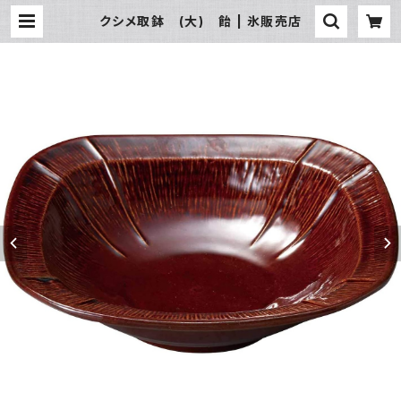
クシメ取鉢 (大) 飴 | 氷販売店