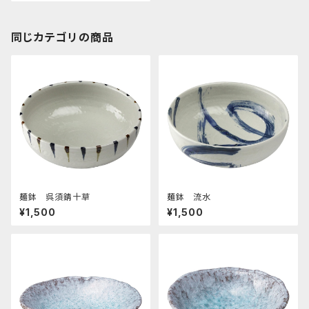
同じカテゴリの商品
麺鉢 呉須錆十草
麺鉢 流水
¥1,500
¥1,500