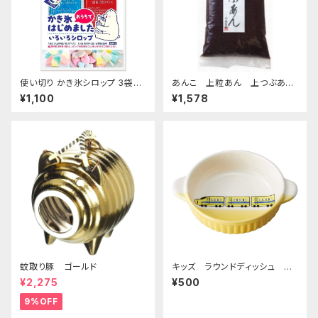
使い切り かき氷シロップ 3袋セ
あんこ 上粒あん 上つぶあん
ット いちご ハワイアンブルー マ
1kg-老舗あんこ屋のこだわり餡
¥1,100
¥1,578
ンゴー マスカット コーラ 35mL
各1袋5種類×3袋セット【クリック
ポスト便専用】
蚊取り豚 ゴールド
キッズ ラウンドディッシュ 超
特急イエロー
¥2,275
¥500
9%OFF