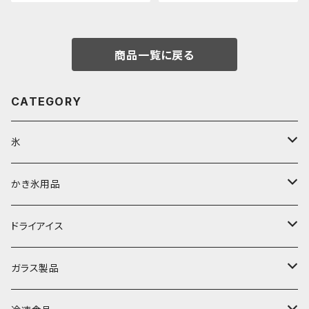
商品一覧に戻る
CATEGORY
氷
富士天然水の氷
かき氷用品
丸氷
かき氷シロップ
ドライアイス
直径70mm
無果汁1.8Lパック
角氷
かき氷機・かき氷器
ドライアイス3ｋｇ
ガラス製品
直径65mm
無果汁1Lパック