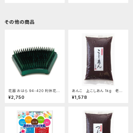
その他の商品
花器 おはら 94-420 利休花舞
あんこ 上こしあん 1kg 老舗
剣山 S フラワーベース 水盤
あんこ屋のこだわり餡
¥2,750
¥1,578