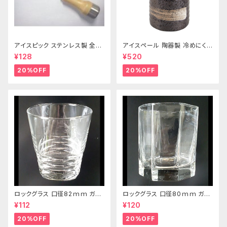
アイスピック ステンレス製 全長
アイスペール 陶器製 冷めにくい
215ｍｍ
二重構造 860ml
¥128
¥520
20%OFF
20%OFF
ロックグラス 口径82ｍｍ ガラ
ロックグラス 口径80ｍｍ ガラ
ス製 250cc
ス製 220cc
¥112
¥120
20%OFF
20%OFF